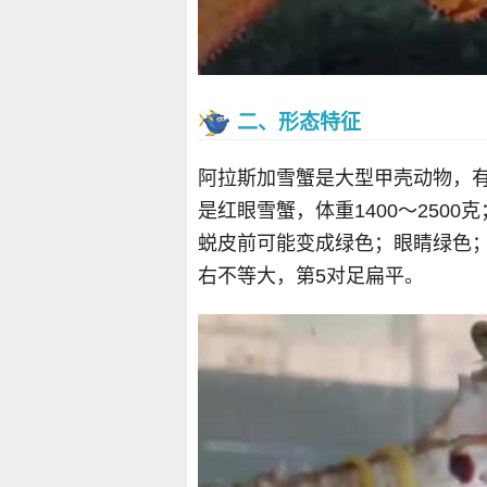
二、形态特征
阿拉斯加雪蟹是大型甲壳动物，有两
是红眼雪蟹，体重1400～250
蜕皮前可能变成绿色；眼睛绿色
右不等大，第5对足扁平。