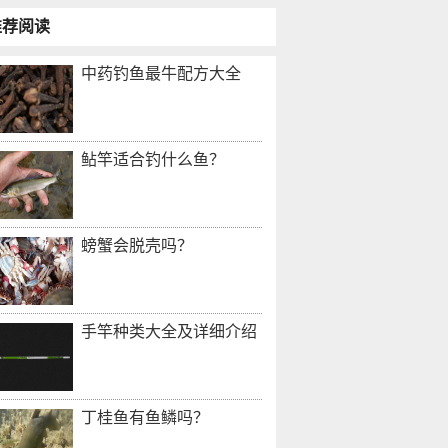
推荐阅读
中药钓鱼最牛配方大全
鲇竿适合钓什么鱼？
螃蟹会脱壳吗？
手竿种类大全及详细介绍
丁桂鱼有鱼鳞吗？