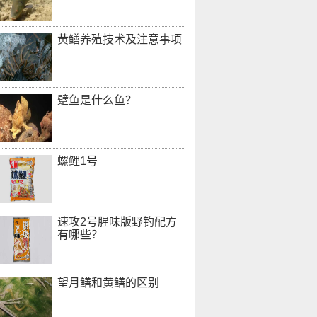
黄鳝养殖技术及注意事项
躄鱼是什么鱼？
螺鲤1号
速攻2号腥味版野钓配方
有哪些？
望月鳝和黄鳝的区别