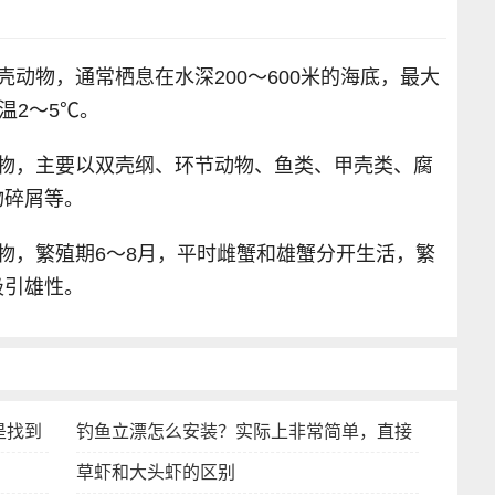
动物，通常栖息在水深200～600米的海底，最大
温2～5℃。
动物，主要以双壳纲、环节动物、鱼类、甲壳类、腐
物碎屑等。
物，繁殖期6～8月，平时雌蟹和雄蟹分开生活，繁
吸引雄性。
是找到
钓鱼立漂怎么安装？实际上非常简单，直接
草虾和大头虾的区别