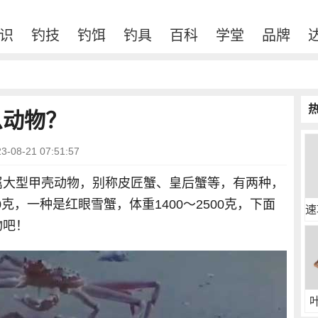
识
钓技
钓饵
钓具
百科
学堂
品牌
么动物？
08-21 07:51:57
属大型甲壳动物，别称皮匠蟹、皇后蟹等，有两种，
0克，一种是红眼雪蟹，体重1400～2500克，下面
速
物吧！