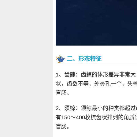
二、形态特征
1、齿鲸：齿鲸的体形差异非常
状，齿数不等，外鼻孔一个，头
盲肠。
2、须鲸：须鲸最小的种类都超过
有150～400枚梳齿状排列的角
盲肠。