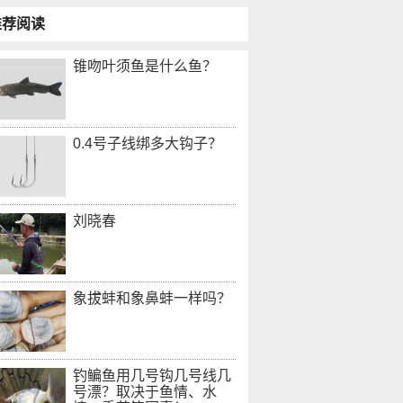
推荐阅读
锥吻叶须鱼是什么鱼？
0.4号子线绑多大钩子？
刘晓春
象拔蚌和象鼻蚌一样吗？
钓鳊鱼用几号钩几号线几
号漂？取决于鱼情、水