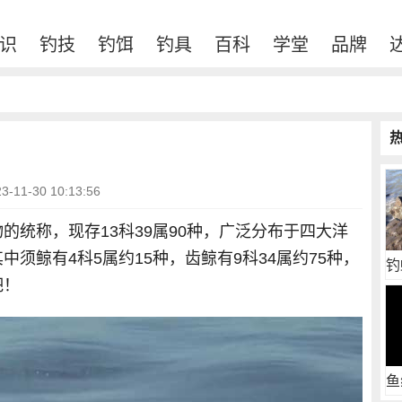
识
钓技
钓饵
钓具
百科
学堂
品牌
11-30 10:13:56
的统称，现存13科39属90种，广泛分布于四大洋
须鲸有4科5属约15种，齿鲸有9科34属约75种，
钓
吧！
鱼