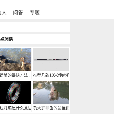
达人
问答
专题
热点阅读
螃蟹的最快方法，像
推荐几款10米传统钓
线几编是什么意思？
钓大罗非鱼的最佳饵料