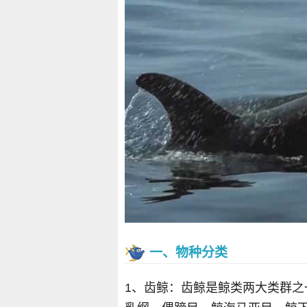
一、物种分类
1、齿鲸：齿鲸是鲸类两大类群