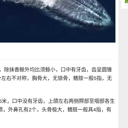
大，除抹香鲸外均比须鲸小，口中有牙齿，齿呈圆锥
骨左右不对称，胸骨大，无锁骨，鳍肢一般5指，无
6米，口中没有牙齿，上颌左右两侧腭部至咽部各生
质须，外鼻孔有2个，头骨极大，鳍肢一般具4指，有