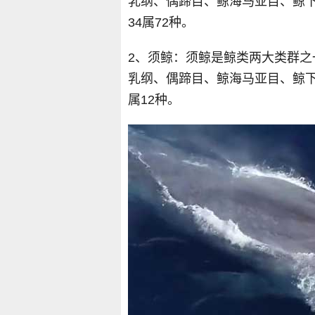
乳纲、偶蹄目、鲸海马亚目、鲸下
34属72种。
2、须鲸：须鲸是鲸类两大类群
乳纲、偶蹄目、鲸海马亚目、鲸下
属12种。