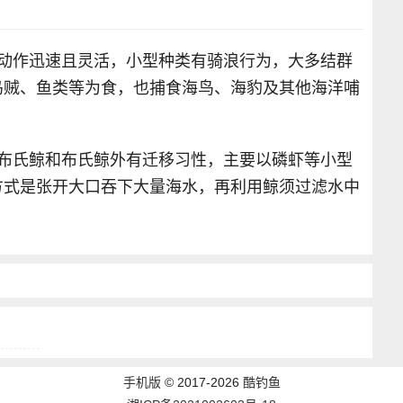
泳动作迅速且灵活，小型种类有骑浪行为，大多结群
乌贼、鱼类等为食，也捕食海鸟、海豹及其他海洋哺
小布氏鲸和布氏鲸外有迁移习性，主要以磷虾等小型
方式是张开大口吞下大量海水，再利用鲸须过滤水中
手机版
©
2017-2026
酷钓鱼