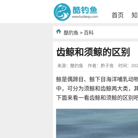
首页
知
酷钓鱼
>
百科
齿鲸和须鲸的区别
来源：酷钓鱼
作者：黔子夜
时间：2023-
鲸是偶蹄目、鲸下目海洋哺乳动物
中，可分为须鲸和齿鲸两大类，其中
下面来看一看齿鲸和须鲸的区别