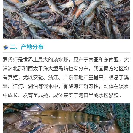
二、产地分布
罗氏虾是世界上最大的淡水虾，原产于南亚和东南亚，大
洋洲北部和西太平洋大型岛屿也有分布，我国南方地区均
有养殖，尤以安徽、浙江、广东等地产量最高，栖息于溪
流、江河、湖泊等淡水中，有降海洄游习性，幼体在淡水
中成长、发育至成熟，成体集群于河口半咸水区繁殖。