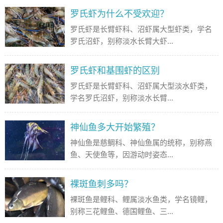
罗氏虾为什么不受欢迎？
罗氏虾是长臂虾科、沼虾属大型虾类，学名
罗氏沼虾，别称淡水长臂大虾...
罗氏虾和基围虾的区别
罗氏虾是长臂虾科、沼虾属大型淡水虾类，
学名罗氏沼虾，别称淡水长臂...
神仙鱼多大开始繁殖？
神仙鱼是慈鲷科、神仙鱼属的统称，别称燕
鱼、天使鱼等，因游动时姿态...
裸斑鱼刺多吗？
裸斑鱼是鲤科、鲤属淡水鱼类，学名镜鲤，
别称三花鲤鱼、德国鲤鱼、三...