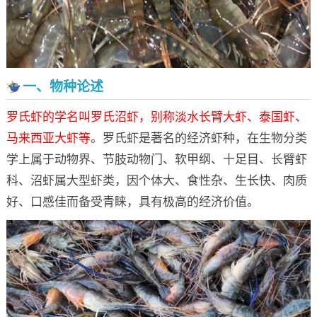
一、物种论述
罗氏虾的学名叫罗氏沼虾，别称淡水长臂大虾、泰国虾、
马来西亚大虾等
。罗氏虾是著名的经济虾种，在生物分类
学上属于动物界、节肢动物门、软甲纲、十足目、长臂虾
科、沼虾属大型虾类，因个体大、食性杂、生长快、肉质
好、口感佳而备受青睐，具有极高的经济价值。