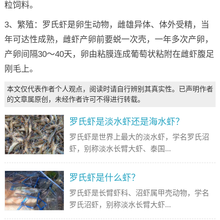
粒饲料。
3、繁殖：罗氏虾是卵生动物，雌雄异体、体外受精，当
年可达性成熟，雌虾产卵前要蜕一次壳，一年多次产卵，
产卵间隔30～40天，卵由粘膜连成葡萄状粘附在雌虾腹足
刚毛上。
本文仅代表作者个人观点，阅读时请自行辨别其真实性。已声明作者
的文章属原创，未经作者许可不得进行转载。
罗氏虾是淡水虾还是海水虾？
罗氏虾是世界上最大的淡水虾，学名罗氏沼
虾，别称淡水长臂大虾、泰国...
罗氏虾是什么虾？
罗氏虾是长臂虾科、沼虾属甲壳动物，学名
罗氏沼虾，别称淡水长臂大虾...