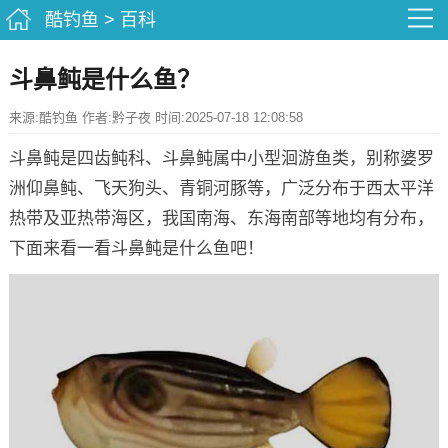
酷钓鱼
>
百科
斗鼻鲀是什么鱼？
来源:酷钓鱼 作者:黔子夜 时间:2025-07-18 12:08:58
斗鼻鲀是四齿鲀科、斗鼻鲀属中小型洄游鱼类，别称婆罗
洲仰鼻鲀、飞天狗头、青铜河豚等，广泛分布于西太平洋
热带及亚热带海区，我国南海、东海南部等地均有分布，
下面来看一看斗鼻鲀是什么鱼吧！