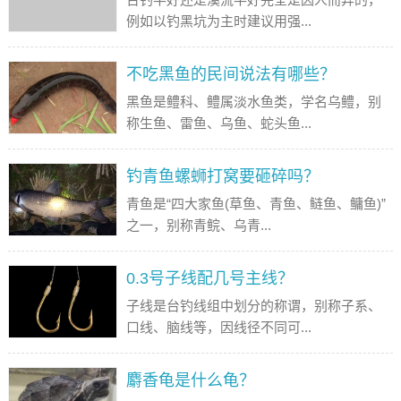
例如以钓黑坑为主时建议用强...
不吃黑鱼的民间说法有哪些？
黑鱼是鳢科、鳢属淡水鱼类，学名乌鳢，别
称生鱼、雷鱼、乌鱼、蛇头鱼...
钓青鱼螺蛳打窝要砸碎吗？
青鱼是“四大家鱼(草鱼、青鱼、鲢鱼、鳙鱼)”
之一，别称青鲩、乌青...
0.3号子线配几号主线？
子线是台钓线组中划分的称谓，别称子系、
口线、脑线等，因线径不同可...
麝香龟是什么龟？