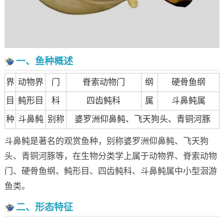
一、鱼种概述
界
动物界
门
脊索动物门
纲
硬骨鱼纲
目
鲀形目
科
四齿鲀科
属
斗鼻鲀属
种
斗鼻鲀
别称
婆罗洲仰鼻鲀、飞天狗头、青铜河豚
斗鼻鲀是著名的观赏鱼种，别称婆罗洲仰鼻鲀、飞天狗
头、青铜河豚等，在生物分类学上属于动物界、脊索动物
门、硬骨鱼纲、鲀形目、四齿鲀科、斗鼻鲀属中小型洄游
鱼类。
二、形态特征