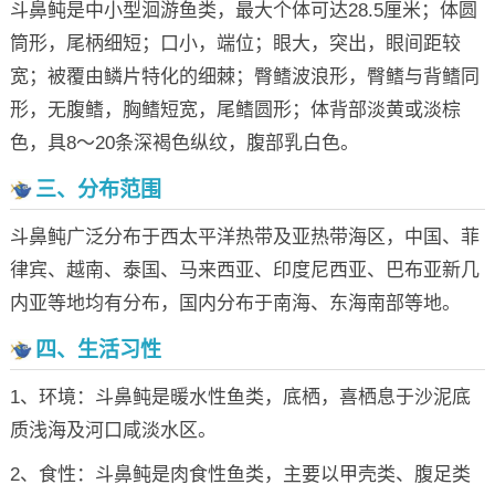
斗鼻鲀是中小型洄游鱼类，最大个体可达28.5厘米；体圆
筒形，尾柄细短；口小，端位；眼大，突出，眼间距较
宽；被覆由鳞片特化的细棘；臀鳍波浪形，臀鳍与背鳍同
形，无腹鳍，胸鳍短宽，尾鳍圆形；体背部淡黄或淡棕
色，具8～20条深褐色纵纹，腹部乳白色。
三、分布范围
斗鼻鲀广泛分布于西太平洋热带及亚热带海区，中国、菲
律宾、越南、泰国、马来西亚、印度尼西亚、巴布亚新几
内亚等地均有分布，国内分布于南海、东海南部等地。
四、生活习性
1、环境：斗鼻鲀是暖水性鱼类，底栖，喜栖息于沙泥底
质浅海及河口咸淡水区。
2、食性：斗鼻鲀是肉食性鱼类，主要以甲壳类、腹足类