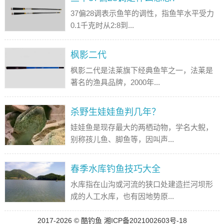
37偏28调表示鱼竿的调性，指鱼竿水平受力
0.1千克时从2:8到...
枫影二代
枫影二代是法莱旗下经典鱼竿之一，法莱是
著名的渔具品牌，2000年...
杀野生娃娃鱼判几年？
娃娃鱼是现存最大的两栖动物，学名大鲵，
别称孩儿鱼、脚鱼等，因叫声...
春季水库钓鱼技巧大全
水库指在山沟或河流的狭口处建造拦河坝形
成的人工水库，也有因地势原...
2017-2026
©
酷钓鱼
湘ICP备2021002603号-18