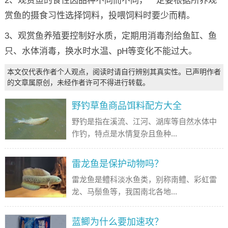
2、观赏鱼的食性因品种不同而不同，一定要根据所养观
赏鱼的摄食习性选择饲料，投喂饲料时要少而精。
3、观赏鱼养殖要控制好水质，定期用消毒剂给鱼缸、鱼
只、水体消毒，换水时水温、pH等变化不能过大。
本文仅代表作者个人观点，阅读时请自行辨别其真实性。已声明作者
的文章属原创，未经作者许可不得进行转载。
野钓草鱼商品饵料配方大全
野钓是指在溪流、江河、湖库等自然水体中
作钓，特点是水情复杂且鱼种...
雷龙鱼是保护动物吗？
雷龙鱼是鳢科淡水鱼类，别称南鳢、彩虹雷
龙、马鬃鱼等，我国南北各地...
蓝鲫为什么要加速攻？