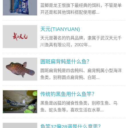
蓝鲫是龙王恨旗下最经典的饵料，不管是单
开还是和其他饵料搭配使用都...
天元(TIANYUAN)
天元是著名的钓具品牌，隶属于武汉天元千
川渔具有限公司，2002年...
圆斑扁背鲀是什么鱼？
圆斑扁背鲀是四齿鲀科、扁背鲀属小型海洋
鱼类，别称圆点扁背鲀、白斑...
传统钓黑鱼用什么鱼竿？
黑鱼是凶猛的捕食性鱼类，别称生鱼、乌
鱼、蛇头鱼等，喜欢生活在水草...
鱼竿37偏28调是什么意思？