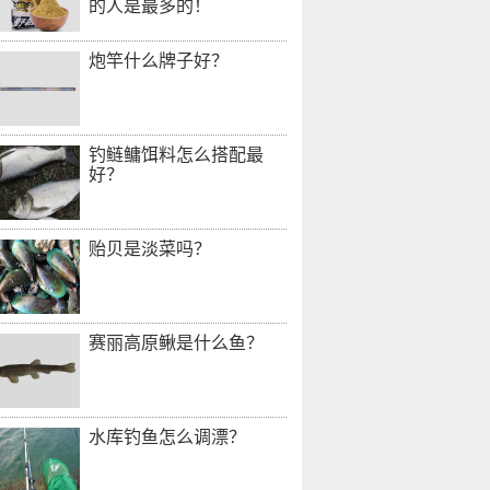
的人是最多的！
炮竿什么牌子好？
钓鲢鳙饵料怎么搭配最
好？
贻贝是淡菜吗？
赛丽高原鳅是什么鱼？
水库钓鱼怎么调漂？