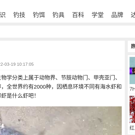
识
钓技
钓饵
钓具
百科
学堂
品牌
03-19 10:17:05
生物学分类上属于动物界、节肢动物门、甲壳亚门、
，全世界约有2000种，因栖息环境不同有海水虾和
7
螂虾是什么虾吧！
红