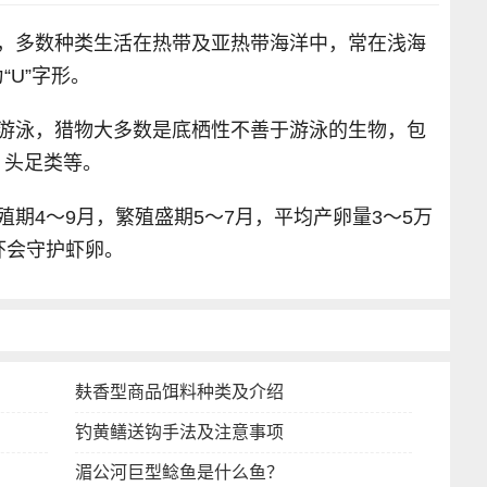
物，多数种类生活在热带及亚热带海洋中，常在浅海
U”字形。
于游泳，猎物大多数是底栖性不善于游泳的生物，包
、头足类等。
期4～9月，繁殖盛期5～7月，平均产卵量3～5万
虾会守护虾卵。
麸香型商品饵料种类及介绍
钓黄鳝送钩手法及注意事项
湄公河巨型鲶鱼是什么鱼？