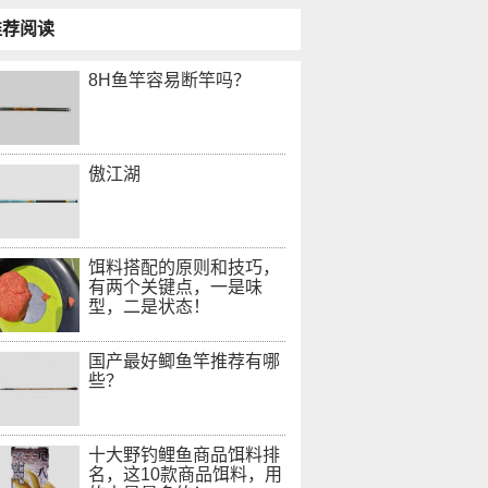
推荐阅读
8H鱼竿容易断竿吗？
傲江湖
饵料搭配的原则和技巧，
有两个关键点，一是味
型，二是状态！
国产最好鲫鱼竿推荐有哪
些？
十大野钓鲤鱼商品饵料排
名，这10款商品饵料，用