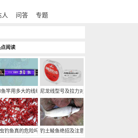
达人
问答
专题
热点阅读
H鱼竿用多大的线组
尼龙线型号及拉力对照
虫钓鱼真的危险吗？
钓土鲮鱼绝招及注意事