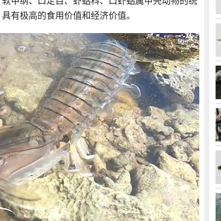
、软甲纲、口足目、虾蛄科、口虾蛄属甲壳动物的统
，具有极高的食用价值和经济价值。