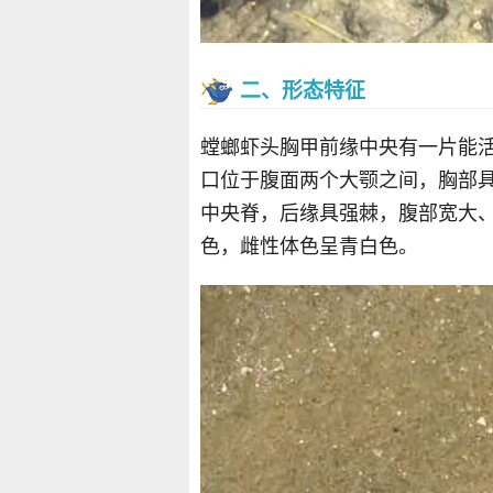
二、形态特征
螳螂虾头胸甲前缘中央有一片能
口位于腹面两个大颚之间，胸部
中央脊，后缘具强棘，腹部宽大
色，雌性体色呈青白色。