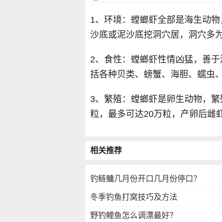
1、环境：螳螂虾全部是海生动
沙底或泥沙底挖洞穴居，洞穴多为“
2、食性：螳螂虾性情凶猛，善
括各种贝类、螃蟹、海胆、蠕虫
3、繁殖：螳螂虾是卵生动物，繁殖
粒，最多可达20万粒，产卵后雌
相关推荐
钓鲢鳙几月份开口几月份停口？
冬季钓鱼打窝技巧及方法
野钓鲤鱼怎么调漂最好？