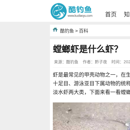
首页
知
酷钓鱼
>
百科
螳螂虾是什么虾？
来源：酷钓鱼
作者：黔子夜
时间：2022-
虾是最常见的甲壳动物之一，在
十足目、游泳亚目下属动物的统称
淡水虾两大类，下面来看一看螳