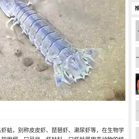
名虾蛄，别称皮皮虾、琵琶虾、濑尿虾等，在生物学