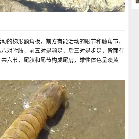
活动的梯形额角板，前方有能活动的眼节和触角节，
具八对附肢，前五对是颚足，后三对是步足，背面有
、共六节，尾肢和尾节构成尾扇，雄性体色呈淡黄