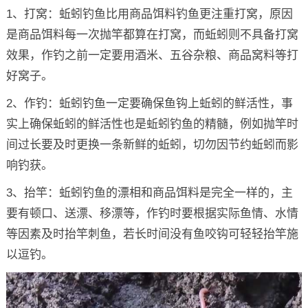
1、打窝：蚯蚓钓鱼比用商品饵料钓鱼更注重打窝，原因
是商品饵料每一次抛竿都算在打窝，而蚯蚓则不具备打窝
效果，作钓之前一定要用酒米、五谷杂粮、商品窝料等打
好窝子。
2、作钓：蚯蚓钓鱼一定要确保鱼钩上蚯蚓的鲜活性，事
实上确保蚯蚓的鲜活性也是蚯蚓钓鱼的精髓，例如抛竿时
间过长要及时更换一条新鲜的蚯蚓，切勿因节约蚯蚓而影
响钓获。
3、抬竿：蚯蚓钓鱼的漂相和商品饵料是完全一样的，主
要有顿口、送漂、移漂等，作钓时要根据实际鱼情、水情
等因素及时抬竿刺鱼，若长时间没有鱼咬钩可轻轻抬竿施
以逗钓。