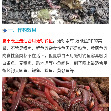
一、作钓效果
夏季晚上最适合用蚯蚓钓鱼
。蚯蚓素有“万能鱼饵”的美
誉，不管是鲫鱼、鲤鱼等杂食性鱼类还是鲶鱼、黄颡鱼等
肉食性鱼类都不在话下，但夏季白天用蚯蚓钓鱼容易吸引
白条鱼、麦穗鱼、趴地虎等小鱼闹钩，到了晚上最适合用
蚯蚓钓大鲫鱼、鲤鱼、鲶鱼、黄颡鱼等。