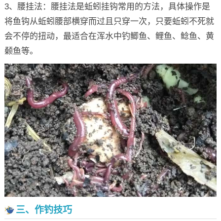
3、腰挂法：腰挂法是蚯蚓挂钩常用的方法，具体操作是
将鱼钩从蚯蚓腰部横穿而过且只穿一次，只要蚯蚓不死就
会不停的扭动，最适合在浑水中钓鲫鱼、鲤鱼、鲶鱼、黄
颡鱼等。
三、作钓技巧