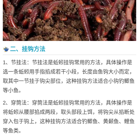
二、挂钩方法
1、节挂法：节挂法是蚯蚓挂钩常用的方法，具体操作是
选一条蚯蚓用手指掐成若干小段，长度由鱼钩大小而定，
取其中一节挂于钩尖部位，这种挂钩方法适合小钩钓鲫鱼
等小鱼。
2、穿筒法：穿筒法是蚯蚓挂钩常用的方法，具体操作是
将蚯蚓从腰部掐成两段，取头部段上饵，将钩尖从掐断处
穿入包于钩上，这种挂钩方法适合钓鲫鱼、黄颡鱼、鲤鱼
等鱼类。