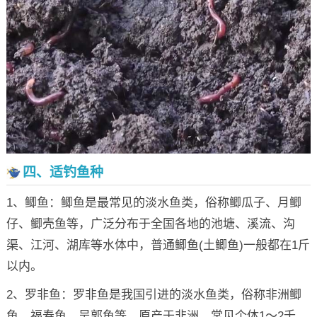
四、适钓鱼种
1、鲫鱼：鲫鱼是最常见的淡水鱼类，俗称鲫瓜子、月鲫
仔、鲫壳鱼等，广泛分布于全国各地的池塘、溪流、沟
渠、江河、湖库等水体中，普通鲫鱼(土鲫鱼)一般都在1斤
以内。
2、罗非鱼：罗非鱼是我国引进的淡水鱼类，俗称非洲鲫
鱼、福寿鱼、吴郭鱼等，原产于非洲，常见个体1～2千