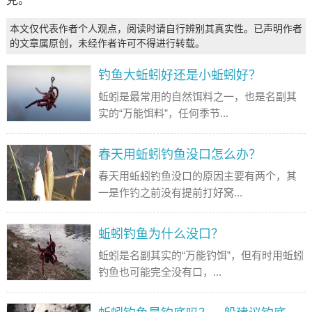
克。
本文仅代表作者个人观点，阅读时请自行辨别其真实性。已声明作者
的文章属原创，未经作者许可不得进行转载。
钓鱼大蚯蚓好还是小蚯蚓好？
蚯蚓是最常用的自然饵料之一，也是名副其
实的“万能饵料”，任何季节...
春天用蚯蚓钓鱼没口怎么办？
春天用蚯蚓钓鱼没口的原因主要有两个，其
一是作钓之前没有提前打好窝...
蚯蚓钓鱼为什么没口？
蚯蚓是名副其实的“万能钓饵”，但有时用蚯蚓
钓鱼也可能完全没有口，...