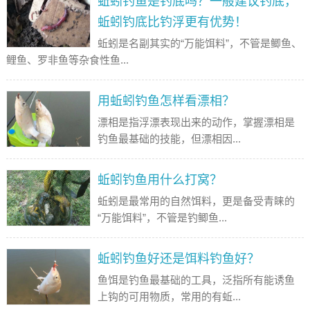
蚯蚓钓鱼是钓底吗？一般建议钓底，
蚯蚓钓底比钓浮更有优势！
蚯蚓是名副其实的“万能饵料”，不管是鲫鱼、
鲤鱼、罗非鱼等杂食性鱼...
用蚯蚓钓鱼怎样看漂相？
漂相是指浮漂表现出来的动作，掌握漂相是
钓鱼最基础的技能，但漂相因...
蚯蚓钓鱼用什么打窝？
蚯蚓是最常用的自然饵料，更是备受青睐的
“万能饵料”，不管是钓鲫鱼...
蚯蚓钓鱼好还是饵料钓鱼好？
鱼饵是钓鱼最基础的工具，泛指所有能诱鱼
上钩的可用物质，常用的有蚯...