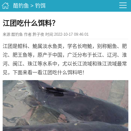
酷钓鱼
>
钓饵
江团吃什么饵料？
来源:酷钓鱼 作者:黔子夜 时间:2022-10-17 09:46:01
江团是鲿科、鮠属淡水鱼类，学名长吻鮠，别称鮰鱼、肥
沱、肥王鱼等，原产于中国，广泛分布于长江、辽河、淮
河、闽江、珠江等水系中，尤以长江流域和珠江流域最常
见，下面来看一看江团吃什么饵料吧！