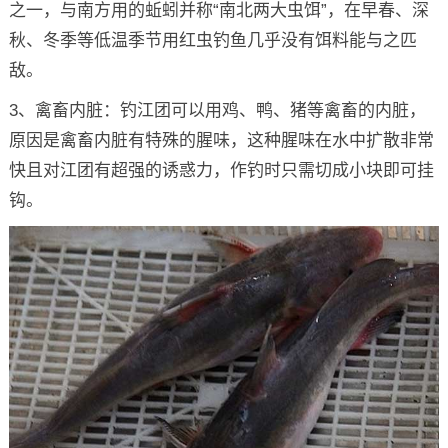
之一，与南方用的蚯蚓并称“南北两大虫饵”，在早春、深
秋、冬季等低温季节用红虫钓鱼几乎没有饵料能与之匹
敌。
3、禽畜内脏：钓江团可以用鸡、鸭、猪等禽畜的内脏，
原因是禽畜内脏有特殊的腥味，这种腥味在水中扩散非常
快且对江团有超强的诱惑力，作钓时只需切成小块即可挂
钩。