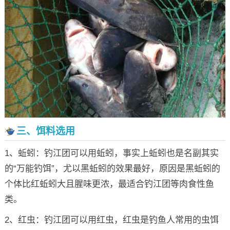
三、饵料选用
1、蚯蚓：钓江团可以用蚯蚓，事实上蚯蚓也是名副其实
的“万能钓饵”，尤以黑蚯蚓的效果最好，原因是黑蚯蚓的
个体比红蚯蚓大且腥味更浓，最适合钓江团等肉食性鱼
类。
2、红虫：钓江团可以用红虫，红虫是钓鱼人常用的虫饵