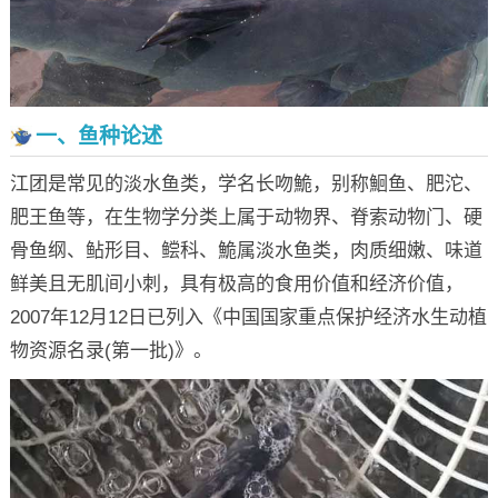
一、鱼种论述
江团是常见的淡水鱼类，学名长吻鮠，别称鮰鱼、肥沱、
肥王鱼等，在生物学分类上属于动物界、脊索动物门、硬
骨鱼纲、鲇形目、鲿科、鮠属淡水鱼类，肉质细嫩、味道
鲜美且无肌间小刺，具有极高的食用价值和经济价值，
2007年12月12日已列入《中国国家重点保护经济水生动植
物资源名录(第一批)》。