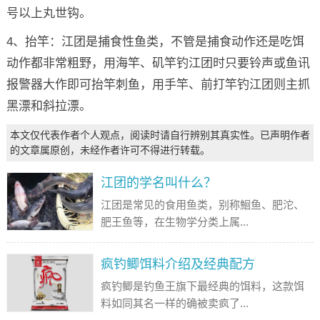
号以上丸世钩。
4、抬竿：江团是捕食性鱼类，不管是捕食动作还是吃饵
动作都非常粗野，用海竿、矶竿钓江团时只要铃声或鱼讯
报警器大作即可抬竿刺鱼，用手竿、前打竿钓江团则主抓
黑漂和斜拉漂。
本文仅代表作者个人观点，阅读时请自行辨别其真实性。已声明作者
的文章属原创，未经作者许可不得进行转载。
江团的学名叫什么？
江团是常见的食用鱼类，别称鮰鱼、肥沱、
肥王鱼等，在生物学分类上属...
疯钓鲫饵料介绍及经典配方
疯钓鲫是钓鱼王旗下最经典的饵料，这款饵
料如同其名一样的确被卖疯了...