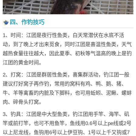
四、作钓技巧
1、时间：江团是夜行性鱼类，白天常潜伏在水底不活
动，到了晚上才出来觅食，同时江团是喜温性鱼类，天气
越热食量往往越大，因此夏季、初秋等气温高的晚上是钓
江团的黄金时间。
2、打窝：江团是群居性鱼类，喜集群活动，钓江团一般
建议打好窝子再作钓，常用的窝料有鸡、鸭、鹅、猪、
牛、羊等禽畜的内脏及下脚料，也可用蚯蚓、泥鳅、螺蚌
肉、碎骨头打窝。
3、钓具：江团是中大型鱼类，钓江团用手竿、海竿、矶
竿或前打竿，也可不用鱼竿，鱼线用0.6号以上pe线或2号
以上尼龙线，鱼钩用6号以上伊豆钩、1号以上千又钩或7