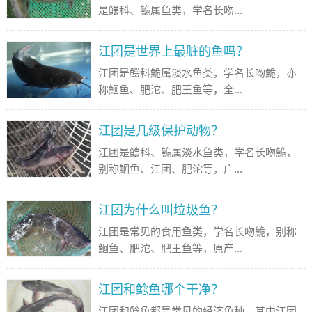
是鲿科、鮠属鱼类，学名长吻...
江团是世界上最脏的鱼吗？
江团是鲿科鮠属淡水鱼类，学名长吻鮠，亦
称鮰鱼、肥沱、肥王鱼等，全...
江团是几级保护动物？
江团是鲿科、鮠属淡水鱼类，学名长吻鮠，
别称鮰鱼、江团、肥沱等，广...
江团为什么叫垃圾鱼？
江团是常见的食用鱼类，学名长吻鮠，别称
鮰鱼、肥沱、肥王鱼等，原产...
江团和鲶鱼哪个干净？
江团和鲶鱼都是常见的经济鱼种，其中江团