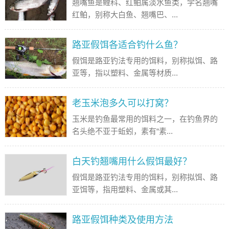
翘嘴鱼是鲤科、红鲌属淡水鱼类，学名翘嘴
红鲌，别称大白鱼、翘嘴巴、...
路亚假饵各适合钓什么鱼？
假饵是路亚钓法专用的饵料，别称拟饵、路
亚等，指以塑料、金属等材质...
老玉米泡多久可以打窝？
玉米是钓鱼最常用的饵料之一，在钓鱼界的
名头绝不亚于蚯蚓，素有“素...
白天钓翘嘴用什么假饵最好？
假饵是路亚钓法专用的饵料，别称拟饵、路
亚饵等，指用塑料、金属或其...
路亚假饵种类及使用方法