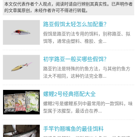
本文仅代表作者个人观点，阅读时请自行辨别其真实性。已声明作者
的文章属原创，未经作者许可不得进行转载。
路亚假饵太轻怎么加配重？
假饵是路亚钓法专用的饵料，别称路亚、拟
饵等，通常由塑料、橡胶、金...
初学路亚一般买哪些假饵？
路亚钓法是特殊的钓鱼方法，与其他钓鱼方
法大不相同，这种钓法完全靠...
螺鲤2号经典搭配大全
螺鲤2号是螺鲤系列中最常用的一款饵料，味
型属于浓腥型，最适合在养...
手竿钓翘嘴鱼的最佳饵料