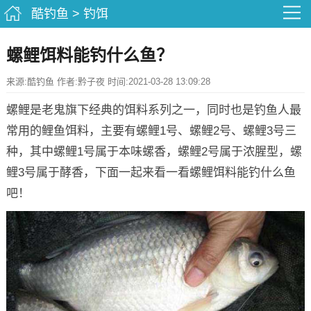
酷钓鱼
>
钓饵
螺鲤饵料能钓什么鱼？
来源:酷钓鱼 作者:黔子夜 时间:2021-03-28 13:09:28
螺鲤是老鬼旗下经典的饵料系列之一，同时也是钓鱼人最
常用的鲤鱼饵料，主要有螺鲤1号、螺鲤2号、螺鲤3号三
种，其中螺鲤1号属于本味螺香，螺鲤2号属于浓腥型，螺
鲤3号属于酵香，下面一起来看一看螺鲤饵料能钓什么鱼
吧！