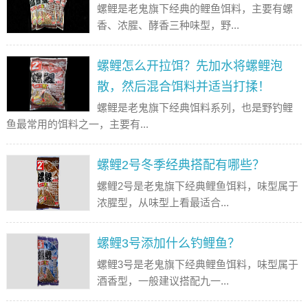
螺鲤是老鬼旗下经典的鲤鱼饵料，主要有螺
香、浓腥、酵香三种味型，野...
螺鲤怎么开拉饵？先加水将螺鲤泡
散，然后混合饵料并适当打揉！
螺鲤是老鬼旗下经典饵料系列，也是野钓鲤
鱼最常用的饵料之一，主要有...
螺鲤2号冬季经典搭配有哪些？
螺鲤2号是老鬼旗下经典鲤鱼饵料，味型属于
浓腥型，从味型上看最适合...
螺鲤3号添加什么钓鲤鱼？
螺鲤3号是老鬼旗下经典鲤鱼饵料，味型属于
酒香型，一般建议搭配九一...