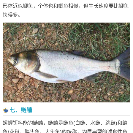
形体近似鲫鱼，个体也和鲫鱼相似，但生长速度要比鲫鱼
快得多。
七、鲢鳙
螺鲤饵料能钓鲢鳙，鲢鳙是鲢鱼(白鲢、水鲢、跳鲢)和鳙
鱼(花鲢、胖头鱼、大头鱼)的统称，均属典型的滤食性鱼