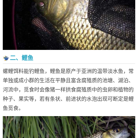
二、鲤鱼
螺鲤饵料能钓鲤鱼，鲤鱼是原产于亚洲的温带淡水鱼，常
单独或成小群的生活在平静且富含腐殖质的池塘、湖泊、
河流中，觅食时会像猪一样拱食腐殖质中的虫卵和植物的
种子、果实等，若有条状、前进状的水泡出现可断定是鲤
鱼觅食。