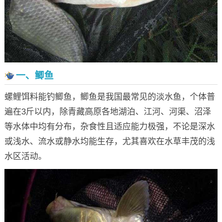
一、鲫鱼
螺鲤饵料能钓鲫鱼，鲫鱼是我国最常见的淡水鱼，个体普
遍在3斤以内，除青藏高原各地湖泊、江河、河渠、沼泽
等水体中均有分布，杂食性且适应能力极强，不论是深水
或浅水、流水或静水均能生存，尤其喜欢在水草丰茂的浅
水区活动。