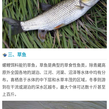
三、草鱼
螺鲤饵料能钓草鱼，草鱼是典型的草食性鱼类，除青藏高
原外全国各地的湖泊、江河、河渠、沼泽等水体中均有分
布，喜栖息于水体的中下层和水草丰茂的区域，冬季则游
到在干流或湖泊的深水区越冬，最大个体可达数十斤甚至
上百斤。