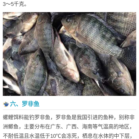
3～5千克。
六、罗非鱼
螺鲤饵料能钓罗非鱼，罗非鱼是我国引进的鱼种，别称非
洲鲫鱼，主要分布在广东、广西、海南等气温高的地区，
不耐低温且水温低于10℃会冻死，栖息在水体的中下层，