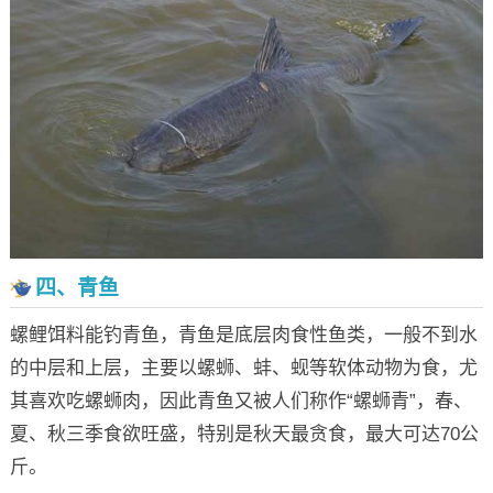
四、青鱼
螺鲤饵料能钓青鱼，青鱼是底层肉食性鱼类，一般不到水
的中层和上层，主要以螺蛳、蚌、蚬等软体动物为食，尤
其喜欢吃螺蛳肉，因此青鱼又被人们称作“螺蛳青”，春、
夏、秋三季食欲旺盛，特别是秋天最贪食，最大可达70公
斤。