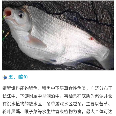
五、鳊鱼
螺鲤饵料能钓鳊鱼，鳊鱼中下层草食性鱼类，广泛分布于
长江中、下游附属中型湖泊中，喜栖息在底质为淤泥并长
有沉水植物的敞水区，冬季游深水区越冬，主要以苦草、
轮叶黑藻、眼子菜等水生维管束植物为食，最大个体可达