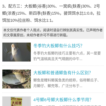
3、配方三：大板鲫(谷香)30%、一窝疯(麸香)30%、2号
鲫(浓香)15%、新四季(麸香)15%，搓饵饵水比1:0.8，拉
饵加10%拉丝粉、饵水比1:1。
本文仅代表作者个人观点，阅读时请自行辨别其真实性。已声明作者
的文章属原创，未经作者许可不得进行转载。
冬季钓大板鲫有什么技巧？
冬季钓大板鲫的技巧主要有六点，其一是要
钓气温稍高且天气晴朗的中午...
大板鲫和普通鲫鱼有什么区别？
鲫鱼是鲤科鲫属鱼类的统称，俗称鲫瓜子、
月鲫仔、鲫壳等，广泛分布于...
4号鲫6号鲫大板鲫什么季节用？