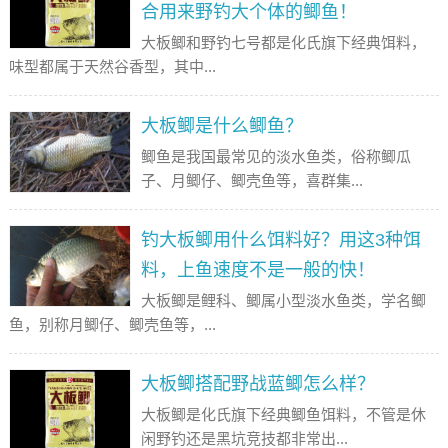
合用来野钓大个体的鲫鱼！
大板鲫和野钓七号都是化氏旗下经典饵料，
味型都属于天然谷香型，其中...
大板鲫是什么鲫鱼？
鲫鱼是我国最常见的淡水鱼类，俗称鲫瓜
子、月鲫仔、鲫壳鱼等，喜群集...
钓大板鲫用什么饵料好？用这3种饵
料，上鱼速度不是一般的快！
大板鲫是鲤科、鲫属小型淡水鱼类，学名鲫
鱼，别称月鲫仔、鲫壳鱼等，...
大板鲫搭配野战蓝鲫怎么样？
大板鲫是化氏旗下经典鲫鱼饵料，不管是休
闲野钓还是黑坑竞技都非常出...