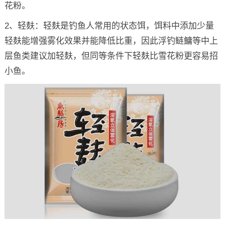
花粉。
2、轻麸：轻麸是钓鱼人常用的状态饵，饵料中添加少量
轻麸能增强雾化效果并能降低比重，因此浮钓鲢鳙等中上
层鱼类建议加轻麸，但同等条件下轻麸比雪花粉更容易招
小鱼。