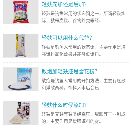
轻麸先加还是后加？
轻麸是钓鱼常用的状态饵之一，所谓轻麸实
际上就是麦麸、谷物外壳等经...
轻麸可以用什么代替？
轻麸是钓鱼人常用的状态饵，主要作用是增
强饵料雾化效果并能降低饵料...
散炮加轻麸还是雪花粉？
散炮是钓鱼人常用的开饵方法，主要有底散
和浮散两种，饵料入水后会迅...
轻麸什么时候添加？
轻麸是麦麸等麸类经高压、膨胀等工业制成
的，主要作用是增强饵料的雾...