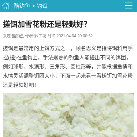
酷钓鱼
>
钓饵
搓饵加雪花粉还是轻麸好？
来源:酷钓鱼 作者:黔子夜 时间:2021-04-04 20:00:52
搓饵是最常用的上饵方式之一，顾名思义是指将饵料用手
捏(搓)在鱼钩上，手法娴熟的钓鱼人能搓出不同的饵团，
例如球形、水滴形、三角形、圆柱形等，并能根据鱼情和
水情灵活调整饵团大小，下面一起来看一看搓饵加雪花粉
还是轻麸好吧！