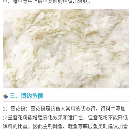
鱼、鳙鱼等中上层鱼类时则建议加轻麸。
三、适钓鱼情
1、雪花粉：雪花粉是钓鱼人常用的状态饵，饵料中添加
少量雪花粉能增强雾化效果和适口性，但雪花粉不能降低
饵料的比重，因此主钓鲫鱼、鲤鱼等底层鱼类时建议加雪