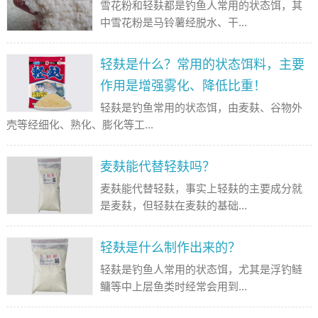
雪花粉和轻麸都是钓鱼人常用的状态饵，其
中雪花粉是马铃薯经脱水、干...
轻麸是什么？常用的状态饵料，主要
作用是增强雾化、降低比重！
轻麸是钓鱼常用的状态饵，由麦麸、谷物外
壳等经细化、熟化、膨化等工...
麦麸能代替轻麸吗？
麦麸能代替轻麸，事实上轻麸的主要成分就
是麦麸，但轻麸在麦麸的基础...
轻麸是什么制作出来的？
轻麸是钓鱼人常用的状态饵，尤其是浮钓鲢
鳙等中上层鱼类时经常会用到...