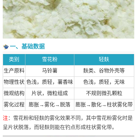
一、基础数据
类别
雪花粉
轻麸
生产原料
马铃薯
麸类、谷物外壳等
物理性状
色浅，质轻，薯香味
色浅，质轻，无味
微观结构
片状，微粒组成
不规则微孔颗粒
雾化过程
膨胀→雾化→脱落
膨胀→散化→柱状雾化带
注
：雪花粉和轻麸的雾化效果不同，其中雪花粉雾化时是
呈片状脱落，而轻麸则能在钓点形成柱状雾化带。