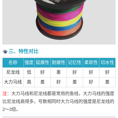
三、特性对比
名称
强度
延展性
耐磨性
记忆性
柔软性
切水性
尼龙线
低
好
差
好
好
好
大力马线
高
差
好
差
好
差
注
：大力马线和尼龙线都是常用的鱼线，大力马线的强度
比尼龙线高得多，号数相同时大力马线的强度是尼龙线的
2～3倍。