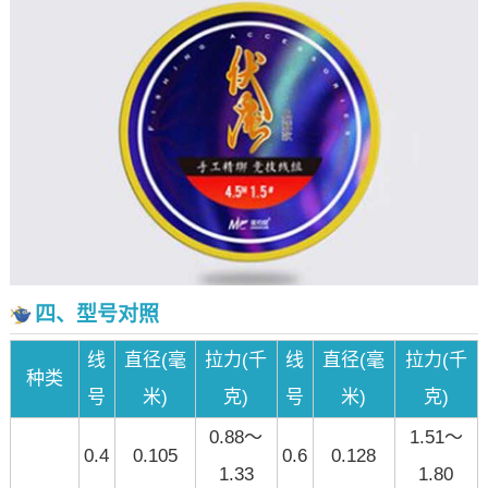
四、型号对照
线
直径(毫
拉力(千
线
直径(毫
拉力(千
种类
号
米)
克)
号
米)
克)
0.88～
1.51～
0.4
0.105
0.6
0.128
1.33
1.80