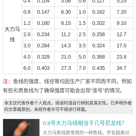
0.4
0.104
3.08
0.6
0.127
5.25
0.8
0.147
6.30
1.0
0.162
7.20
1.2
0.180
8.15
1.5
0.202
9.10
大力马
2.0
0.234
11.2
2.5
0.258
12.7
线
3.0
0.284
14.3
3.5
0.324
17.0
4.0
0.329
21.0
5.0
0.368
23.8
6.0
0.403
27.3
7.0
0.435
34.7
注
：鱼线的强度、线径等均因生产厂家不同而不同，例如
有些劣质鱼线为了确保强度可能会出现“涨号”的情况。
本文仅代表作者个人观点，阅读时请自行辨别其真实性。已声明作者
的文章属原创，未经作者许可不得进行转载。
0.8号大力马线相当于几号尼龙线？
大力马鱼线是常用的一种鱼线，学名超高分