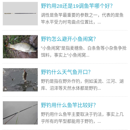
野钓用28还是19调鱼竿哪个好？
调性是鱼竿最重要的参数之一，代表的是鱼
竿水平受力时弯曲点位置比，...
野钓怎么避开小鱼闹窝？
“小鱼闹窝”是指麦穗鱼、白条鱼等小杂鱼争抢
饵料，事实上“小鱼闹窝...
野钓什么天气鱼开口？
野钓是指在野外作钓，例如溪流、江河、湖
库、沼泽等天然水体都是野钓...
野钓用什么鱼竿比较好？
野钓用什么鱼竿主要取决于钓法，事实上几
乎所有的竿型都能用于野钓，...