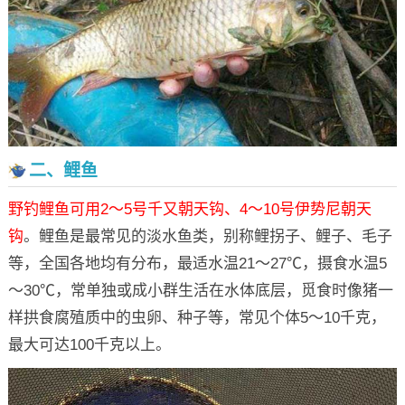
二、鲤鱼
野钓鲤鱼可用2～5号千又朝天钩、4～10号伊势尼朝天
钩
。鲤鱼是最常见的淡水鱼类，别称鲤拐子、鲤子、毛子
等，全国各地均有分布，最适水温21～27℃，摄食水温5
～30℃，常单独或成小群生活在水体底层，觅食时像猪一
样拱食腐殖质中的虫卵、种子等，常见个体5～10千克，
最大可达100千克以上。