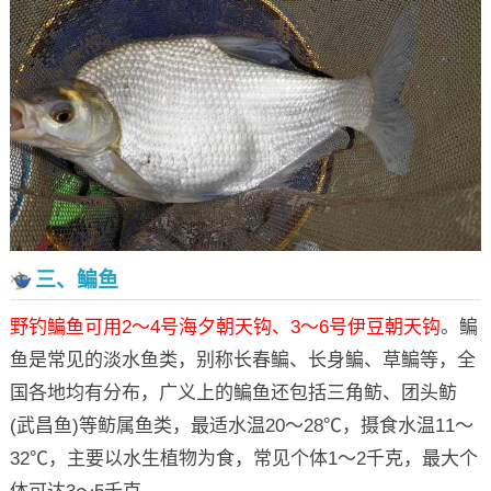
三、鳊鱼
野钓鳊鱼可用2～4号海夕朝天钩、3～6号伊豆朝天钩
。鳊
鱼是常见的淡水鱼类，别称长春鳊、长身鳊、草鳊等，全
国各地均有分布，广义上的鳊鱼还包括三角鲂、团头鲂
(武昌鱼)等鲂属鱼类，最适水温20～28℃，摄食水温11～
32℃，主要以水生植物为食，常见个体1～2千克，最大个