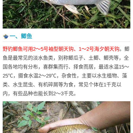
一、鲫鱼
野钓鲫鱼可用2～5号袖型朝天钩、1～2号海夕朝天钩
。鲫
鱼是最常见的淡水鱼类，别称鲫瓜子、土鲫、鲫壳等，全
国各地均有分布，喜群集而行、择食而居，最适水温15～
25℃，摄食水温2～29℃，杂食性，主要以水生植物、藻
类、水生昆虫、有机碎屑等为食，常见个体在1千克以
内，有些品种也能长到2～3千克。