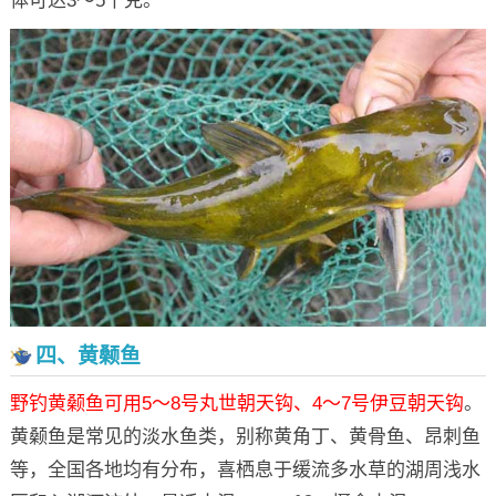
体可达3～5千克。
四、黄颡鱼
野钓黄颡鱼可用5～8号丸世朝天钩、4～7号伊豆朝天钩
。
黄颡鱼是常见的淡水鱼类，别称黄角丁、黄骨鱼、昂刺鱼
等，全国各地均有分布，喜栖息于缓流多水草的湖周浅水