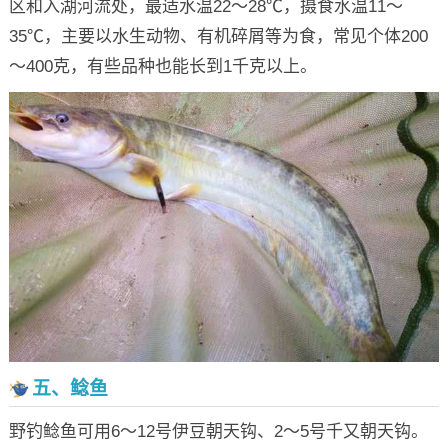
区和入湖河流处，最适水温22～28℃，摄食水温11～
35℃，主要以水生动物、有机碎屑等为食，常见个体200
～400克，有些品种也能长到1千克以上。
五、鲶鱼
野钓鲶鱼可用6～12号伊豆朝天钩、2～5号千又朝天钩。