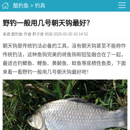
酷钓鱼
>
钓具
野钓一般用几号朝天钩最好？
来源:酷钓鱼 作者:黔子夜 时间:2025-02-20 10:14:52
朝天钩是传统钓法必备的工具，没有朝天钩甚至不能称作
传统钓法，这种鱼钩完美的将鱼钩和铅坠融合在了一起，
最适合钓鲫鱼、鲤鱼、黄颡鱼、鲶鱼等底栖性鱼类，下面
来看一看野钓一般用几号朝天钩最好吧！