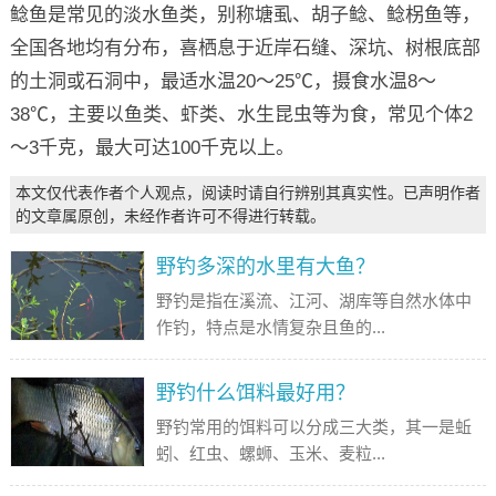
鲶鱼是常见的淡水鱼类，别称塘虱、胡子鲶、鲶柺鱼等，
全国各地均有分布，喜栖息于近岸石缝、深坑、树根底部
的土洞或石洞中，最适水温20～25℃，摄食水温8～
38℃，主要以鱼类、虾类、水生昆虫等为食，常见个体2
～3千克，最大可达100千克以上。
本文仅代表作者个人观点，阅读时请自行辨别其真实性。已声明作者
的文章属原创，未经作者许可不得进行转载。
野钓多深的水里有大鱼？
野钓是指在溪流、江河、湖库等自然水体中
作钓，特点是水情复杂且鱼的...
野钓什么饵料最好用？
野钓常用的饵料可以分成三大类，其一是蚯
蚓、红虫、螺蛳、玉米、麦粒...