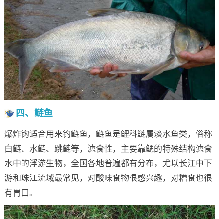
四、鲢鱼
爆炸钩适合用来钓鲢鱼，鲢鱼是鲤科鲢属淡水鱼类，俗称
白鲢、水鲢、跳鲢等，滤食性，主要靠鳃的特殊结构滤食
水中的浮游生物，全国各地普遍都有分布，尤以长江中下
游和珠江流域最常见，对酸味食物很感兴趣，对糟食也很
有胃口。