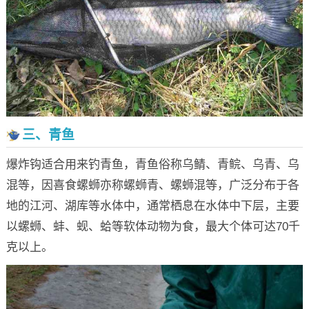
三、青鱼
爆炸钩适合用来钓青鱼，青鱼俗称乌鲭、青鲩、乌青、乌
混等，因喜食螺蛳亦称螺蛳青、螺蛳混等，广泛分布于各
地的江河、湖库等水体中，通常栖息在水体中下层，主要
以螺蛳、蚌、蚬、蛤等软体动物为食，最大个体可达70千
克以上。