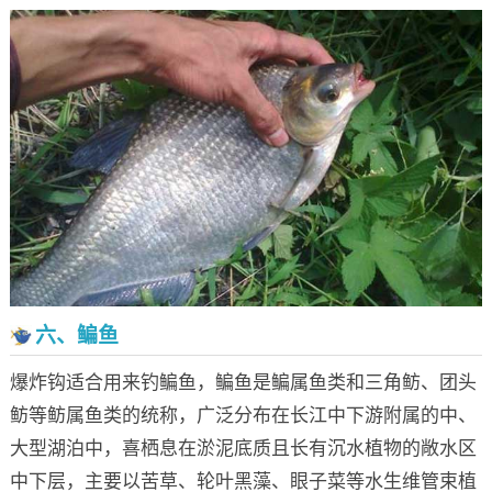
六、鳊鱼
爆炸钩适合用来钓鳊鱼，鳊鱼是鳊属鱼类和三角鲂、团头
鲂等鲂属鱼类的统称，广泛分布在长江中下游附属的中、
大型湖泊中，喜栖息在淤泥底质且长有沉水植物的敞水区
中下层，主要以苦草、轮叶黑藻、眼子菜等水生维管束植