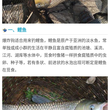
一、鲤鱼
爆炸钩适合用来钓鲤鱼，鲤鱼是原产于亚洲的淡水鱼，常
单独或成小群的生活在平静且富含腐殖质的池塘、溪流、
江河、湖库等水体中，觅食时像猪一样拱食腐殖质中的虫
卵、种子等，若有条状、前进状的水泡出现可断定是鲤鱼
在觅食。