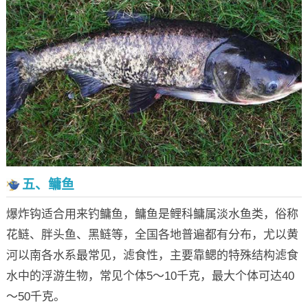
五、鳙鱼
爆炸钩适合用来钓鳙鱼，鳙鱼是鲤科鳙属淡水鱼类，俗称
花鲢、胖头鱼、黑鲢等，全国各地普遍都有分布，尤以黄
河以南各水系最常见，滤食性，主要靠鳃的特殊结构滤食
水中的浮游生物，常见个体5～10千克，最大个体可达40
～50千克。