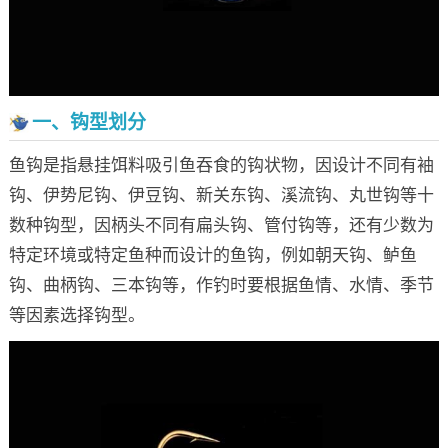
一、钩型划分
鱼钩是指悬挂饵料吸引鱼吞食的钩状物，因设计不同有袖
钩、伊势尼钩、伊豆钩、新关东钩、溪流钩、丸世钩等十
数种钩型，因柄头不同有扁头钩、管付钩等，还有少数为
特定环境或特定鱼种而设计的鱼钩，例如朝天钩、鲈鱼
钩、曲柄钩、三本钩等，作钓时要根据鱼情、水情、季节
等因素选择钩型。