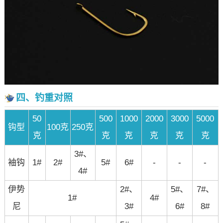
四、钓重对照
50
500
1000
2000
3000
5000
钩型
100克
250克
克
克
克
克
克
克
3#、
袖钩
1#
2#
5#
6#
-
-
-
4#
伊势
2#、
5#、
7#、
1#
4#
尼
3#
6#
8#