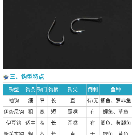
三、钩型特点
钩型
钩条
钩门
钩柄
钩尖
倒刺
鱼种
袖钩
细
窄
长
直
有/无
鲫鱼、罗非鱼
伊势尼钩
粗
宽
短
鹰嘴
有
鲤鱼、草鱼
伊豆钩
适中
窄
长
歪嘴
有
鲫鱼、黄颡鱼
新关东钩
粗
宽
长
直
无
鲤鱼、草鱼