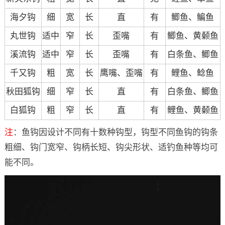
海夕钩
细
宽
长
直
有
鲫鱼、鳊鱼
丸世钩
适中
窄
长
歪嘴
有
鲫鱼、黄颡鱼
溪流钩
适中
窄
长
歪嘴
有
白条鱼、鲫鱼
千又钩
粗
宽
长
鹰嘴、歪嘴
有
鲤鱼、鲶鱼
秋田狐钩
细
窄
长
直
有
白条鱼、鲫鱼
白狐钩
粗
窄
长
直
有
鲤鱼、黄颡鱼
注
：鱼钩因设计不同有十数种钩型，钩型不同鱼钩的钩条
粗细、钩门宽窄、钩柄长短、钩尖形状、适钓鱼种等均可
能不同。