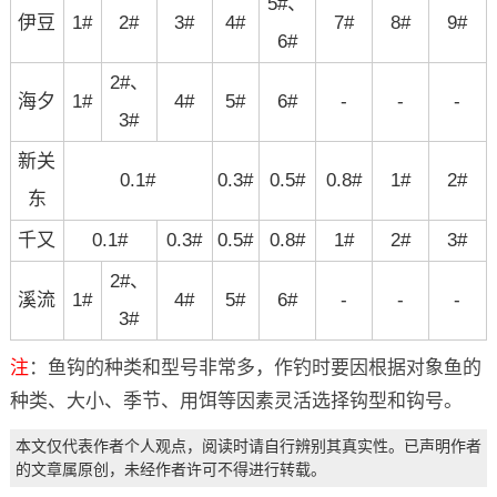
5#、
伊豆
1#
2#
3#
4#
7#
8#
9#
6#
2#、
海夕
1#
4#
5#
6#
-
-
-
3#
新关
0.1#
0.3#
0.5#
0.8#
1#
2#
东
千又
0.1#
0.3#
0.5#
0.8#
1#
2#
3#
2#、
溪流
1#
4#
5#
6#
-
-
-
3#
注
：鱼钩的种类和型号非常多，作钓时要因根据对象鱼的
种类、大小、季节、用饵等因素灵活选择钩型和钩号。
本文仅代表作者个人观点，阅读时请自行辨别其真实性。已声明作者
的文章属原创，未经作者许可不得进行转载。