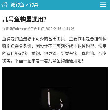
酷钓鱼
>
钓具
几号鱼钩最通用？
来源:酷钓鱼 作者:黔子夜 时间:2022-04-16 11:18:08
鱼钩是钓鱼最必不可少的基础工具，主要作用是悬挂饵料
吸引鱼吞食钩饵，因设计不同可划分成十数种钩型，常用
的有伊势尼钩、袖钩、伊豆钩、新关东钩、丸世钩、海夕
钩等，下面一起来看一看几号鱼钩最通用吧！