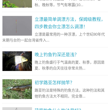
秋、晚秋等，节气有寒露(10...
立漂最简单调漂方法，保姆级教程，
四步教会你立漂怎么调漂！
立漂是最常用的一种浮漂，上个世纪80年代
末期与台钓一起台湾省传入...
晚上钓鱼钓深还是浅？
晚上钓鱼盛行于气温高的夏、秋季，原因是
夏、秋季的白天往往非常炎热...
初学路亚怎样抛竿？
路亚钓法是特殊的钓鱼方法，这种钓法和其
他钓鱼方法大不相同，完全靠...