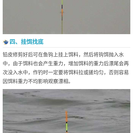
四、挂饵找底
铅皮修剪好后可在鱼钩上挂上饵料，然后将钩饵抛入水
中，由于饵料也会产生重力，增加饵料的重力后漂尾会再
次没入水中，作钓时一定要将饵料拉或搓均匀，否则容易
因饵料重力不均影响观察漂相。