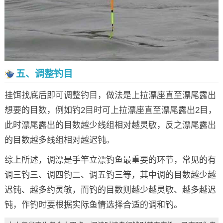
五、调整钓目
挂饵找底后即可调整钓目，做法是上拉漂座直至漂尾露出
想要的目数，例如钓2目时可上拉漂座直至漂尾露出2目，
此时漂尾露出的目数越少线组相对越灵敏，反之漂尾露出
的目数越多线组相对越迟钝。
综上所述，调漂是手竿立漂钓鱼最重要的环节，常见的有
调三钓三、调四钓二、调五钓三等，其中调的目数越少越
迟钝、越多约灵敏，而钓的目数则越少越灵敏、越多越迟
钝，作钓时要根据实际鱼情选择合适的调和钓。