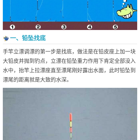
一、铅坠找底
手竿立漂调漂的第一步是找底，做法是在铅皮座上加一块
大铅皮并抛到钓点，立漂在铅坠重力作用下肯定全部没入
水中，抬竿上拉漂座直至漂尾刚好露出水面，此时铅坠到
漂尾的距离就是大致的水深。