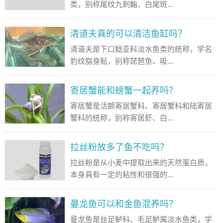
类，别称尾纹九刺鮨、白尾斑...
清道夫真的可以清洁鱼缸吗？
清道夫是下口鲶亚科淡水鱼类的统称，学名
豹纹脂身鲇，别称琵琶鱼、吸...
寄居蟹能和螃蟹一起养吗？
寄居蟹是活额寄居蟹科、寄居蟹科和陆寄居
蟹科的统称，别称寄居虾、白...
拉丝粉放多了鱼不吃吗？
拉丝粉是从小麦中提取出来的天然蛋白质，
本身具有一定的粘性和很强的...
曼龙鱼可以和金鱼混养吗？
曼龙鱼是丝足鲈科、毛足鲈属淡水鱼类，学