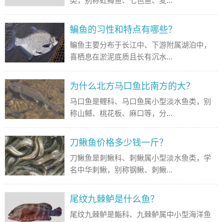
类，别称虹鳟鱼、七色鱼、麦...
鳊鱼的习性和特点有哪些？
鳊鱼主要分布于长江中、下游附属湖泊中，
喜栖息在淤泥底质且长有沉水...
为什么北方马口鱼比南方的大？
马口鱼是鲤科、马口鱼属小型淡水鱼类，别
称山鳡、桃花板、麻口等，分...
刀鳅鱼价格多少钱一斤？
刀鳅鱼是刺鳅科、刺鳅属小型淡水鱼类，学
名中华刺鳅，别称钢鳅、刺鳅...
尾纹九棘鲈是什么鱼？
尾纹九棘鲈是鮨科、九棘鲈属中小型海洋鱼