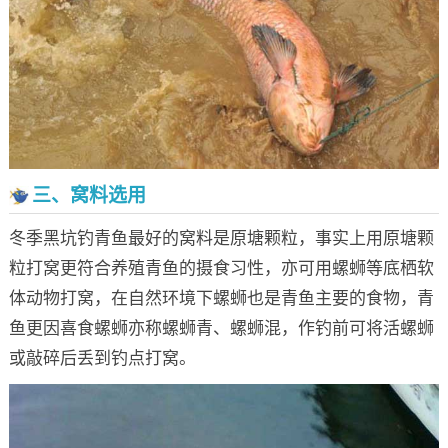
三、窝料选用
冬季黑坑钓青鱼最好的窝料是原塘颗粒，事实上用原塘颗
粒打窝更符合养殖青鱼的摄食习性，亦可用螺蛳等底栖软
体动物打窝，在自然环境下螺蛳也是青鱼主要的食物，青
鱼更因喜食螺蛳亦称螺蛳青、螺蛳混，作钓前可将活螺蛳
或敲碎后丢到钓点打窝。