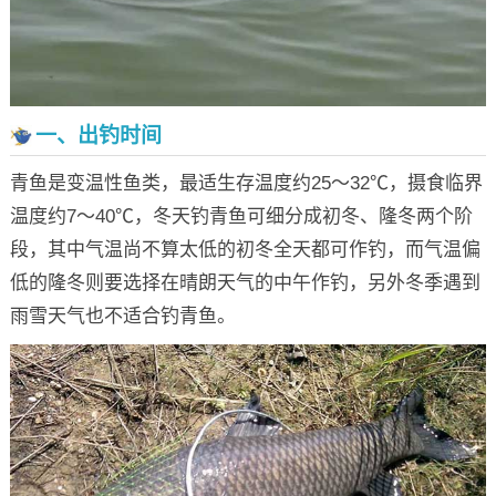
一、出钓时间
青鱼是变温性鱼类，最适生存温度约25～32℃，摄食临界
温度约7～40℃，冬天钓青鱼可细分成初冬、隆冬两个阶
段，其中气温尚不算太低的初冬全天都可作钓，而气温偏
低的隆冬则要选择在晴朗天气的中午作钓，另外冬季遇到
雨雪天气也不适合钓青鱼。