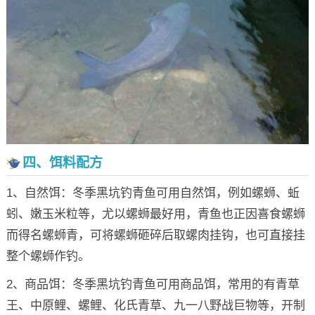
四、饵料配方
1、自然饵：冬季黑坑钓青鱼可用自然饵，例如螺蛳、蚯
蚓、嫩玉米粒等，尤以螺蛳最好用，青鱼也正因喜食螺蛳
而得名螺蛳青，可将螺蛳砸碎后取螺肉挂钩，也可直接挂
整个螺蛳作钓。
2、商品饵：冬季黑坑钓青鱼可用商品饵，常用的有青草
王、中原鲤、螺鲤、化氏青草、九一八野战巨物等，开制