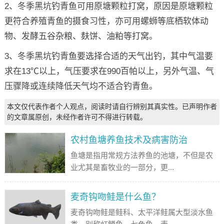
2、冬季黑坑钓青鱼可用原塘颗粒打窝，原因是原塘颗粒
更符合养殖青鱼的摄食习性，亦可用螺蛳等底栖软体动
物、发酵五谷杂粮、麸饼、油粕等打窝。
3、冬季黑坑钓青鱼要选择合适的天气出钓，其中气温要
求在13℃以上，气压要求在990百帕以上，另外气温、气
压骤降或连续降低天气均不适合钓青鱼。
本文仅代表作者个人观点，阅读时请自行辨别其真实性。已声明作者
的文章属原创，未经作者许可不得进行转载。
农村鱼塘养鱼技术及病害防治
鱼塘是指用常规方法养鱼的池塘，不但是农
业尤其是畜牧业的一部分，更...
麦奇钩吻鲑是什么鱼？
麦奇钩吻鲑是鲑科、太平洋鲑属大型淡水鱼