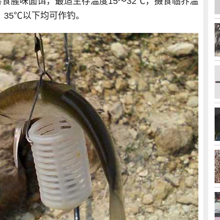
食腥味面饵，最适生存温度15～32℃，摄食临界温
、35℃以下均可作钓。