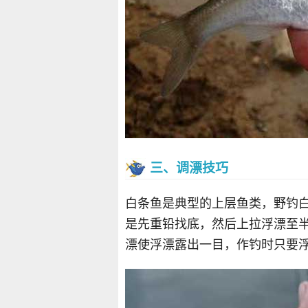
三、调漂技巧
白条鱼是典型的上层鱼类，野钓
是先重铅找底，然后上拉浮漂至
漂使浮漂露出一目，作钓时只要