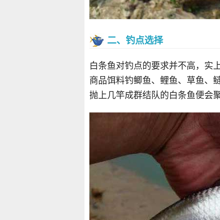
二、钓点选择
白条鱼对钓点的要求并不高，实上
商品饵料钓鲫鱼、鲤鱼、草鱼、
抛上几竿成群结队的白条鱼便会