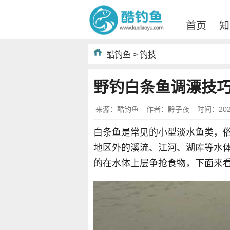
首页
知
酷钓鱼
>
钓技
野钓白条鱼调漂技
来源：酷钓鱼
作者：黔子夜
时间：2021-
白条鱼是常见的小型淡水鱼类，
地区外的溪流、江河、湖库等水
的在水体上层争抢食物，下面来