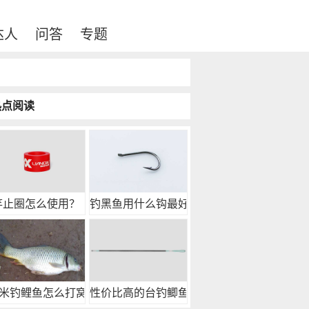
达人
问答
专题
热点阅读
竿止圈怎么使用？
钓黑鱼用什么钩最好？
米钓鲤鱼怎么打窝？
性价比高的台钓鲫鱼竿