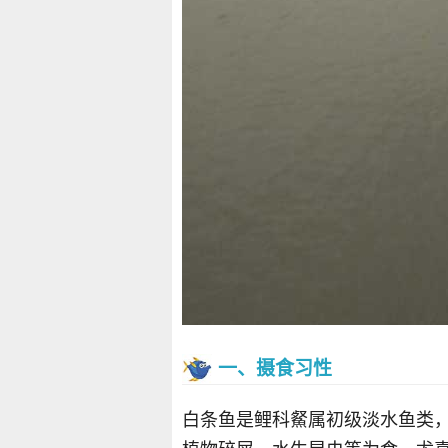
一、摄食习性
白条鱼是鲤科䱗属初级淡水鱼类