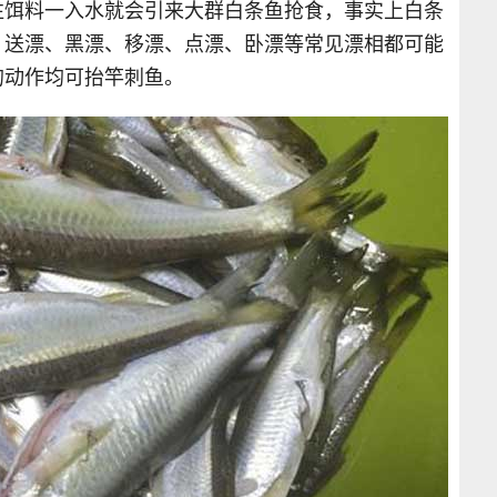
往饵料一入水就会引来大群白条鱼抢食，事实上白条
、送漂、黑漂、移漂、点漂、卧漂等常见漂相都可能
的动作均可抬竿刺鱼。