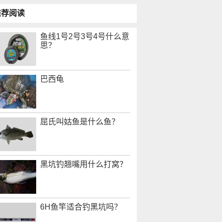
推荐阅读
鱼线1号2号3号4号什么意
思？
巴西龟
屈氏叫姑鱼是什么鱼？
黑坑钓翘嘴用什么打窝？
6H鱼竿适合钓黑坑吗？