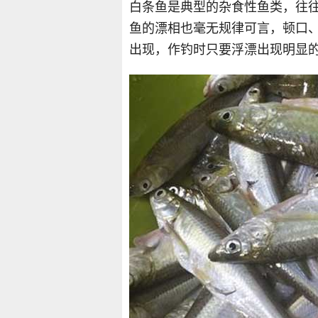
白条鱼是典型的杂食性鱼类，往
鱼的漂相也毫无规律可言，顿口
出现，作钓时只要浮漂出现明显