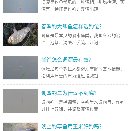
送漂是钓鱼常见的一种漂相，别称抬漂、顶
漂等，特征是作钓时浮漂出现...
春季钓大鲫鱼怎样选钓位？
鲫鱼是最常见的淡水鱼类，我国各地的沼
泽、池塘、沟渠、溪流、江河、...
搓饵怎么调漂最有效？
调漂是每个钓鱼人都必须掌握的基本技能，
指利用浮漂的浮力通过增减铅...
调四钓二为什么不到底？
调四钓二是指调漂时空钩半水调四目，作钓
时挂上双饵，并调整调漂位置...
晚上钓草鱼用玉米好钓吗？