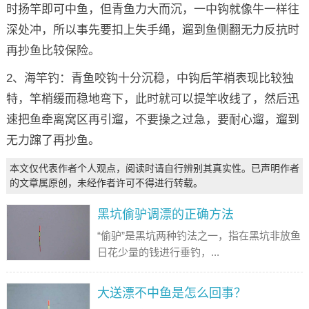
时扬竿即可中鱼，但青鱼力大而沉，一中钩就像牛一样往
深处冲，所以事先要扣上失手绳，遛到鱼侧翻无力反抗时
再抄鱼比较保险。
2、海竿钓：青鱼咬钩十分沉稳，中钩后竿梢表现比较独
特，竿梢缓而稳地弯下，此时就可以提竿收线了，然后迅
速把鱼牵离窝区再引遛，不要操之过急，要耐心遛，遛到
无力蹿了再抄鱼。
本文仅代表作者个人观点，阅读时请自行辨别其真实性。已声明作者
的文章属原创，未经作者许可不得进行转载。
黑坑偷驴调漂的正确方法
“偷驴”是黑坑两种钓法之一，指在黑坑非放鱼
日花少量的钱进行垂钓，...
大送漂不中鱼是怎么回事？