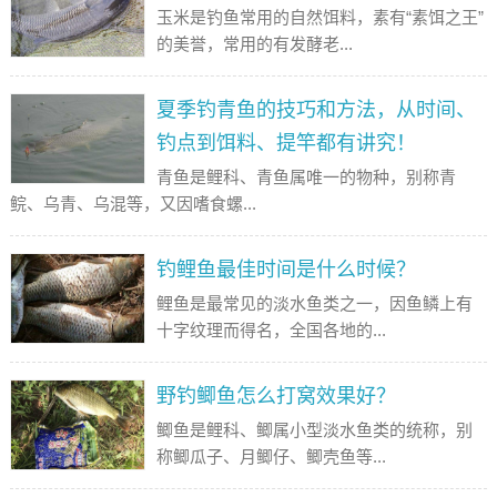
玉米是钓鱼常用的自然饵料，素有“素饵之王”
的美誉，常用的有发酵老...
夏季钓青鱼的技巧和方法，从时间、
钓点到饵料、提竿都有讲究！
青鱼是鲤科、青鱼属唯一的物种，别称青
鲩、乌青、乌混等，又因嗜食螺...
钓鲤鱼最佳时间是什么时候？
鲤鱼是最常见的淡水鱼类之一，因鱼鳞上有
十字纹理而得名，全国各地的...
野钓鲫鱼怎么打窝效果好？
鲫鱼是鲤科、鲫属小型淡水鱼类的统称，别
称鲫瓜子、月鲫仔、鲫壳鱼等...