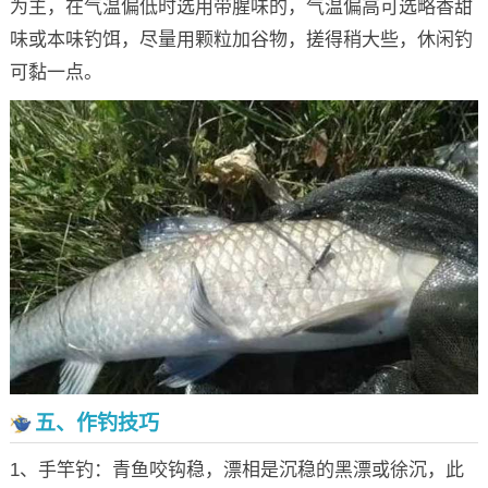
为主，在气温偏低时选用带腥味的，气温偏高可选略香甜
味或本味钓饵，尽量用颗粒加谷物，搓得稍大些，休闲钓
可黏一点。
五、作钓技巧
1、手竿钓：青鱼咬钩稳，漂相是沉稳的黑漂或徐沉，此