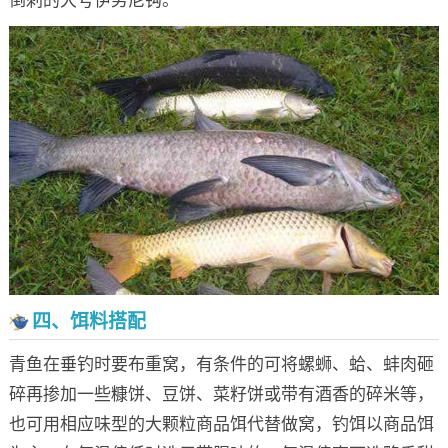
倒刺的大号伊势尼钩。
四、饵料搭配
青鱼在垂钓时要布重窝，有条件的可将螺蛳、蛤、蚌肉砸
碎再掺加一些糠饼、豆饼、菜籽饼或带有酒香的碎米等，
也可用相应味型的大颗粒商品饵代替做窝，钓饵以商品饵