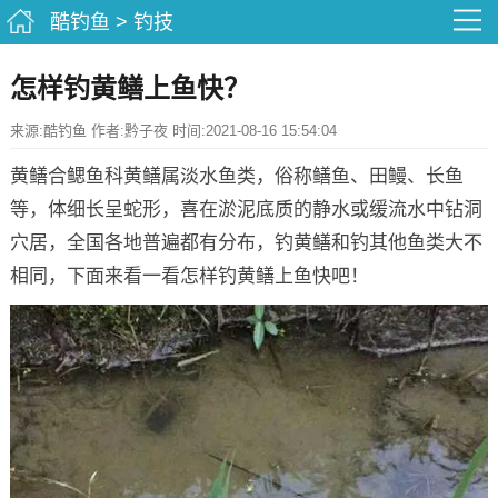
酷钓鱼
>
钓技
怎样钓黄鳝上鱼快？
来源:酷钓鱼 作者:黔子夜 时间:2021-08-16 15:54:04
黄鳝合鳃鱼科黄鳝属淡水鱼类，俗称鳝鱼、田鳗、长鱼
等，体细长呈蛇形，喜在淤泥底质的静水或缓流水中钻洞
穴居，全国各地普遍都有分布，钓黄鳝和钓其他鱼类大不
相同，下面来看一看怎样钓黄鳝上鱼快吧！