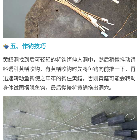
五、作钓技巧
黄鳝洞找到后可轻轻的将钩饵伸入洞中，然后稍微抖动饵
料诱引黄鳝咬钩，有黄鳝咬钩时先将鱼钩向前推一下，再
迅速转动鱼钩使之牢牢的钩住黄鳝，否则黄鳝可能会转动
身体试图摆脱鱼钩，最后慢慢将黄鳝拖出洞穴。