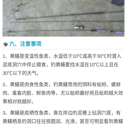
六、注意事项
1、黄鳝是变温性鱼类，水温低于10℃或高于30℃时潜入
泥底洞穴中停止摄食，钓黄鳝要找水温在10℃以上且在
30℃以下的天气。
2、黄鳝是肉食性鱼类，钓黄鳝常用的饵料有蚯蚓、螺蚌
肉、禽畜内脏、鲜鱼肉等，尤以蚯蚓最好用且蚯蚓越大效
果相对就越好。
3、黄鳝是底栖性鱼类，喜在岸边的泥梗上钻洞穴居，有
黄鳝栖息的洞口往往很圆润、光滑，甚至可明显看到黄鳝