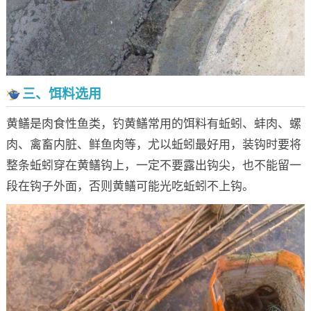
三、饵料选用
黄鳝是肉食性鱼类，钓黄鳝常用的饵料有蚯蚓、蚌肉、螺
肉、禽畜内脏、鲜鱼肉等，尤以蚯蚓最好用，装钩时要将
整条蚯蚓穿在黄鳝钩上，一定不要露出钩尖，也不能留一
段在钩子外面，否则黄鳝可能光吃蚯蚓不上钩。