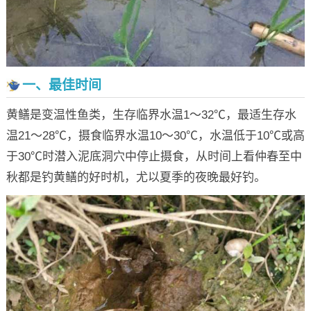
一、最佳时间
黄鳝是变温性鱼类，生存临界水温1～32℃，最适生存水
温21～28℃，摄食临界水温10～30℃，水温低于10℃或高
于30℃时潜入泥底洞穴中停止摄食，从时间上看仲春至中
秋都是钓黄鳝的好时机，尤以夏季的夜晚最好钓。