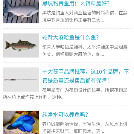
黑坑钓青鱼用什么饵料最好？
黑坑是钓鱼人对商业鱼塘的时尚称谓，在黑
坑中钓青鱼的饵料主要有三大...
驼背大麻哈鱼是什么鱼？
驼背大麻哈鱼是鲑科、太平洋鲑属中型洄游
鱼类，别称细鳞大麻哈鱼、驼...
十大筏竿品牌推荐，这10个品牌，不
管是质量还是售后都有保障！
筏竿是专门为筏钓设计的鱼竿，所谓筏钓是
指在桥上或渔筏上作钓，这种...
纯净水可以养鱼吗？
养鱼既能陶冶情操、丰富生活，从风水上讲
还能招来财气、催旺风水，更...