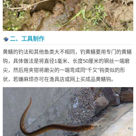
二、工具制作
黄鳝的钓法和其他鱼类大不相同，钓黄鳝要用专门的黄鳝
钩，具体做法是将直径1毫米、长度50厘米的钢丝一端磨
尖，然后用夹钳将磨尖的一端弯成同“千又”钩类似的形
状，若嫌麻烦亦可在渔具店或网上买成品黄鳝钩。