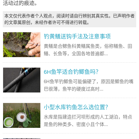
活动过的痕迹。
本文仅代表作者个人观点，阅读时请自行辨别其真实性。已声明作者
的文章属原创，未经作者许可不得进行转载。
钓黄鳝送钩手法及注意事项
黄鳝是合鳃鱼科黄鳝属鱼类，俗称鳝鱼、田
鳝、长鱼等，全国各地普遍都...
6H鱼竿适合钓鲫鱼吗？
6H鱼竿钓鲫鱼可能偏硬了，原因是鲫鱼的嘴
巴很薄，鱼竿的硬度过高时...
小型水库钓鱼怎么选位置？
水库是指建造拦河坝形成的人工湖泊，特点
是鱼的种类多、密度小且个体...