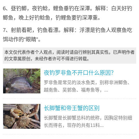
6、昼钓鲫，夜钓鲶，鲤鱼垂钓在深潭。解释：白天好钓
鲫鱼，晚上好钓鲶鱼，钓鲤鱼要钓深潭重。
7、射箭看靶，钓鱼看漂。解释：浮漂是钓鱼人观察鱼吃
饵动作的“眼睛”。
本文仅代表作者个人观点，阅读时请自行辨别其真实性。已声明作者
的文章属原创，未经作者许可不得进行转载。
夜钓罗非鱼不开口什么原因？
罗非鱼是常见的淡水鱼类，别称非洲鲫鱼、
越南鱼、吴郭鱼、福寿鱼等，...
长脚蟹和帝王蟹的区别
长脚蟹是长脚蟹总科的统称，因胸足特别细
长而得名，现存的共有11科...