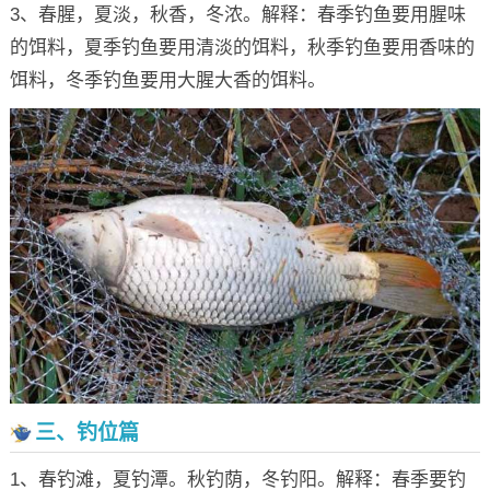
3、春腥，夏淡，秋香，冬浓。解释：春季钓鱼要用腥味
的饵料，夏季钓鱼要用清淡的饵料，秋季钓鱼要用香味的
饵料，冬季钓鱼要用大腥大香的饵料。
三、钓位篇
1、春钓滩，夏钓潭。秋钓荫，冬钓阳。解释：春季要钓