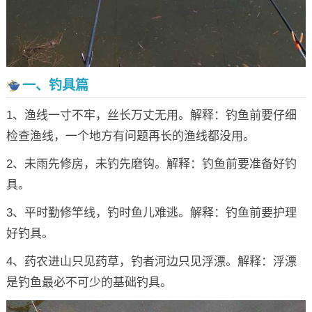
一、钓具篇
1、渔线一寸不牢，丝长万丈无用。解释：钓鱼前要仔细
检查渔线，一个地方有问题再长的渔线都没用。
2、未雨先修房，未钓先磨钩。解释：钓鱼前要准备好钓
具。
3、平时勤修竿线，钓时鱼儿难逃。解释：钓鱼前要护理
好钓具。
4、药农进山只见药草，钓者河边只见浮漂。解释：浮漂
是钓鱼最必不可少的基础钓具。