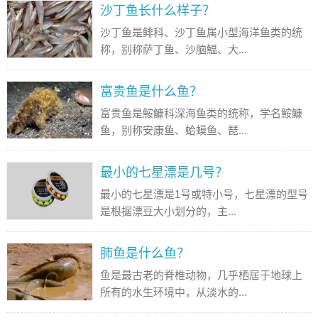
沙丁鱼长什么样子？
沙丁鱼是鲱科、沙丁鱼属小型海洋鱼类的统
称，别称萨丁鱼、沙脑鰛、大...
富贵鱼是什么鱼？
富贵鱼是鮟鱇科深海鱼类的统称，学名鮟鱇
鱼，别称安康鱼、蛤蟆鱼、琵...
最小的七星漂是几号？
最小的七星漂是1号或特小号，七星漂的型号
是根据漂豆大小划分的，主...
肺鱼是什么鱼？
鱼是最古老的脊椎动物，几乎栖居于地球上
所有的水生环境中，从淡水的...