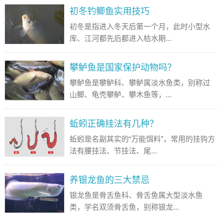
初冬钓鲫鱼实用技巧
初冬是指进入冬天后第一个月，此时小型水
库、江河都先后都进入枯水期...
攀鲈鱼是国家保护动物吗？
攀鲈鱼是攀鲈科、攀鲈属淡水鱼类，别称过
山鲫、龟壳攀鲈、攀木鱼等，...
蚯蚓正确挂法有几种？
蚯蚓是名副其实的“万能饵料”，常用的挂钩方
法有腰挂法、节挂法、尾...
养银龙鱼的三大禁忌
银龙鱼是骨舌鱼科、骨舌鱼属大型淡水鱼
类，学名双须骨舌鱼，别称银龙...