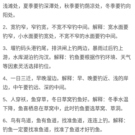
浅滩处，夏季要钓深潭处，秋季要钓荫凉处，冬季要钓向
阳处。
2、宽钓窄，窄钓宽，不宽不窄钓中间。解释：宽水面要
钓窄，小水面要钓宽处，不宽不窄的水面要钓中间。
3、堰钓码头港钓尾，排洪闸上钓两边，暴雨过后钓上
游，水库湖泊钓沟汊。解释：钓鱼要根据作钓环境、天气
等因素灵活选择钓位。
4、一日三迁，早晚溜边。解释：早、晚要钓近、浅的岸
边，中午要钓远、深的中间。
5、人穿袄，鱼穿草，冬日草窝钓鱼好。解释：冬季水温
下降，鱼喜栖息在草窝中，此时钓鱼要选草窝、草洞。
6、鸟有鸟道，鱼有鱼道，找准鱼道，连连上钓。解释：
钓鱼一定要找准鱼道，找准了鱼道才好钓鱼。