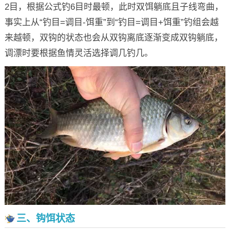
2目，根据公式钓6目时最顿，此时双饵躺底且子线弯曲，
事实上从“钓目=调目-饵重”到“钓目=调目+饵重”钓组会越
来越顿，双钩的状态也会从双钩离底逐渐变成双钩躺底，
调漂时要根据鱼情灵活选择调几钓几。
三、钩饵状态