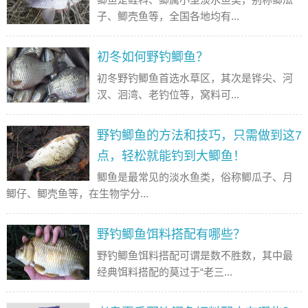
子、鲫壳鱼等，全国各地均有...
初冬如何野钓鲫鱼？
初冬野钓鲫鱼首选水草区，其次是铧尖、河
汊、洄湾、老钓位等，窝料可...
野钓鲫鱼的方法和技巧，只需做到这7
点，轻松就能钓到大鲫鱼！
鲫鱼是最常见的淡水鱼类，俗称鲫瓜子、月
鲫仔、鲫壳鱼等，在生物学分...
野钓鲫鱼饵料搭配有哪些？
野钓鲫鱼饵料搭配可谓是数不胜数，其中最
经典饵料搭配的莫过于“老三...