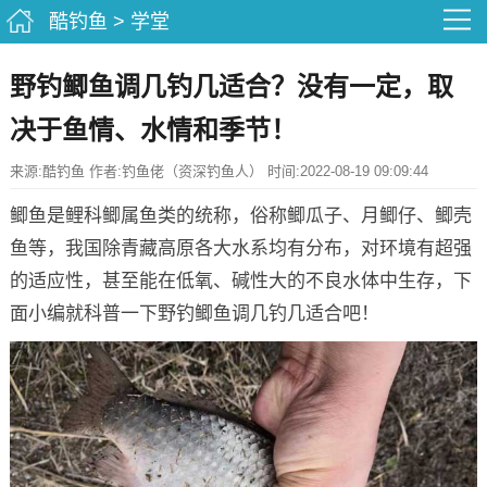
酷钓鱼
>
学堂
野钓鲫鱼调几钓几适合？没有一定，取
决于鱼情、水情和季节！
来源:酷钓鱼 作者:钓鱼佬（资深钓鱼人） 时间:2022-08-19 09:09:44
鲫鱼是鲤科鲫属鱼类的统称，俗称鲫瓜子、月鲫仔、鲫壳
鱼等，我国除青藏高原各大水系均有分布，对环境有超强
的适应性，甚至能在低氧、碱性大的不良水体中生存，下
面小编就科普一下野钓鲫鱼调几钓几适合吧！