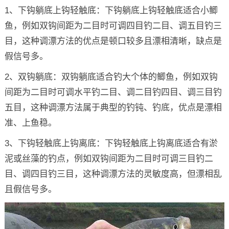
1、下钩躺底上钩轻触底：下钩躺底上钩轻触底适合小鲫
鱼，例如双钩间距为二目时可调四目钓二目、调五目钓三
目，这种调漂方法的优点是顿口较多且漂相清晰，缺点是
假信号多。
2、双钩躺底：双钩躺底适合钓大个体的鲫鱼，例如双钩
间距为二目时可调水平钓二目、调二目钓四目、调三目钓
五目，这种调漂方法属于典型的钓钝、钓底，优点是漂相
准、上鱼稳。
3、下钩轻触底上钩离底：下钩轻触底上钩离底适合有淤
泥或丝藻的钓点，例如双钩间距为二目时可调三目钓二
目、调四目钓三目，这种调漂方法的灵敏度高，但漂相乱
且假信号多。