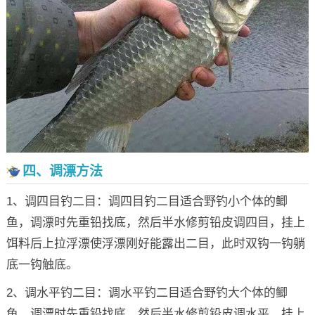
四、调漂方法
1、调四目钓二目：调四目钓二目适合野钓小个体的鲫
鱼，调漂时先重铅找底，然后半水修剪铅皮调四目，挂上
饵料后上拉浮漂使浮漂刚好能露出二目，此时双钩一钩躺
底一钩触底。
2、调水平钓二目：调水平钓二目适合野钓大个体的鲫
鱼，调漂时先重铅找底，然后半水修剪铅皮调水平，挂上