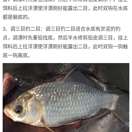
饵料后上拉浮漂使浮漂刚好能露出二目，此时双钩在水底
都是躺底的。
3、调三目钓二目：调三目钓二目适合水底有淤泥的钓
点，调漂时先重铅找底，然后半水修剪铅皮调三目，挂上
饵料后上拉浮漂使浮漂刚好能露出二目，此时双钩一钩触
底一钩离底。