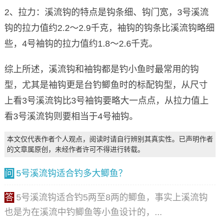
2、拉力：溪流钩的特点是钩条细、钩门宽，3号溪流
钩的拉力值约2.2～2.9千克，袖钩的钩条比溪流钩略细
些，4号袖钩的拉力值约1.8～2.6千克。
综上所述，溪流钩和袖钩都是钓小鱼时最常用的钩
型，尤其是袖钩更是台钓鲫鱼时的标配钩型，从尺寸
上看3号溪流钩比3号袖钩要略大一点点，从拉力值上
看3号溪流钩则要相当于4号袖钩。
本文仅代表作者个人观点，阅读时请自行辨别其真实性。已声明作者
的文章属原创，未经作者许可不得进行转载。
问
5号溪流钩适合钓多大鲫鱼？
答
5号溪流钩适合钓5两至8两的鲫鱼，事实上溪流钩
也是为在溪流中钓鲫鱼等小鱼设计的，...