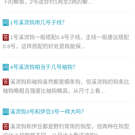
下的鲫鱼，2号适合钓1两至2两的鲫...
问
1号溪流钩用几号子线？
答
1号溪流钩一般搭配0.4号子线，主线一般建议搭配
0.8号，这样搭配的好处是既能保...
问
4号溪流钩相当于几号袖钩？
答
溪流钩和袖钩虽然都是细条钩，但溪流钩的钩条比
袖钩略粗且强度比袖钩略高，从尺寸上看...
问
溪流钩3号和伊豆3号一样大吗？
答
溪流钩和伊豆都是野钓常用的钩型，但两种在钩型