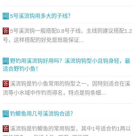
问
5号溪流钩用多大的子线？
答
5号溪流钩一般搭配0.8号子线，主线则建议搭配1.2
号，这样搭配的好处是既能保证...
问
野钓用溪流钩好用吗？溪流钩钩型小且钩身轻，最
适合野钓小鱼！
答
溪流钩是钓小鱼常用的钩型之一，因特别适合在溪
流等小水域中作钓而得名，特点是钩条细...
问
钓鲫鱼用几号溪流钩合适？
答
溪流钩是钓鲫鱼的常用钩型，其中1号适合钓1两以