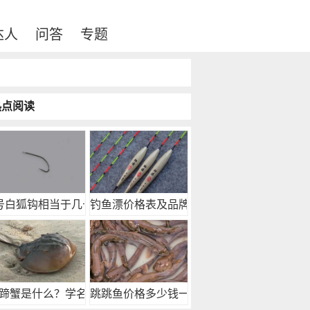
达人
问答
专题
热点阅读
号白狐钩相当于几号
钓鱼漂价格表及品牌推
蹄蟹是什么？学名鲎
跳跳鱼价格多少钱一斤