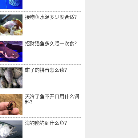
接吻鱼水温多少度合适？
招财猫鱼多久喂一次食？
蚶子的拼音怎么读？
天冷了鱼不开口用什么饵
料？
海钓能钓到什么鱼？