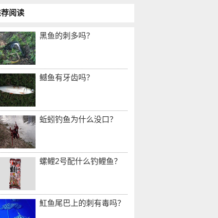
推荐阅读
黑鱼的刺多吗？
鳡鱼有牙齿吗？
蚯蚓钓鱼为什么没口？
螺鲤2号配什么钓鲤鱼？
魟鱼尾巴上的刺有毒吗？