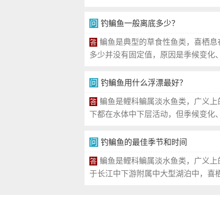
问
钓鳊鱼一般离底多少？
鳊鱼是典型的草食性鱼类，喜栖息
答
多少并没有固定值，原因是季候变化、
问
钓鳊鱼用什么浮漂最好？
鳊鱼是鲤科鳊属淡水鱼类，广义上
答
下都在水体中下层活动，但季候变化、
问
钓鳊鱼的最佳季节和时间
鳊鱼是鲤科鳊属淡水鱼类，广义上
答
于长江中下游附属中大型湖泊中，喜栖