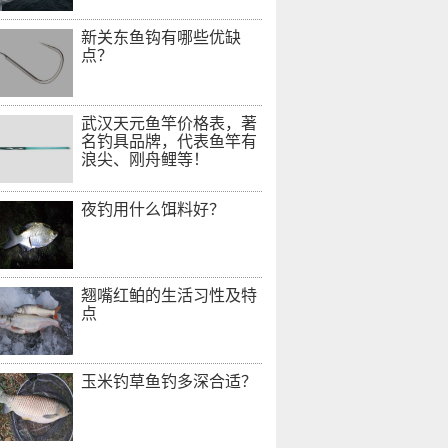
新关东鱼钩有哪些优缺
点？
武汉天元鱼竿价格表，著
名钓具品牌，代表鱼竿有
浪尖、刚舟鲤等！
夜钓用什么饵料好？
翘嘴红鲌的生活习性及特
点
玉米钓草鱼钓多深合适？