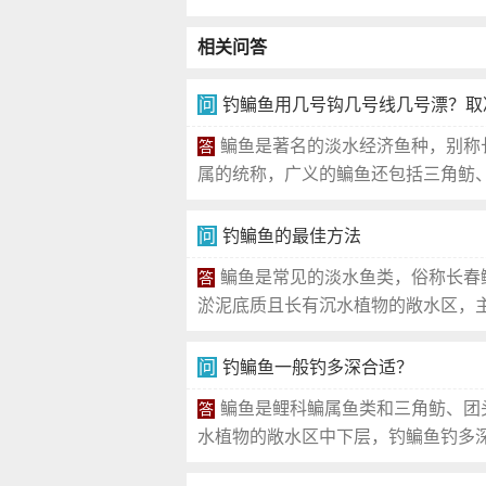
相关问答
问
钓鳊鱼用几号钩几号线几号漂？取
鳊鱼是著名的淡水经济鱼种，别称
答
属的统称，广义的鳊鱼还包括三角鲂、团
问
钓鳊鱼的最佳方法
鳊鱼是常见的淡水鱼类，俗称长春
答
淤泥底质且长有沉水植物的敞水区，主
问
钓鳊鱼一般钓多深合适？
鳊鱼是鲤科鳊属鱼类和三角鲂、团
答
水植物的敞水区中下层，钓鳊鱼钓多深