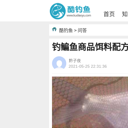
首页
知
酷钓鱼
>
问答
钓鳊鱼商品饵料配
黔子夜
2021-05-25 22:31:36