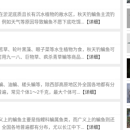
在淤泥底质且长有沉水植物的敞水区，秋天钓鳊鱼主流钓
例如天气等原因导致鳊鱼不愿下底吃饵...
【详细】
苦草、轮叶黑藻、眼子菜等水生植物为食，秋天钓鳊鱼可
用九一八、巨物草、疯杀青草鳊等商品...
【详细】
鳊、油鳊、槎头鳊等，除西部高原地区外全国各地都有分
，常见个体1～2千克，最大个体可...
【详细】
义上的鳊鱼主要是指鲤科鳊属鱼类，而广义上的鳊鱼则还
全国各地普遍都有分布，尤以长江中下...
【详细】