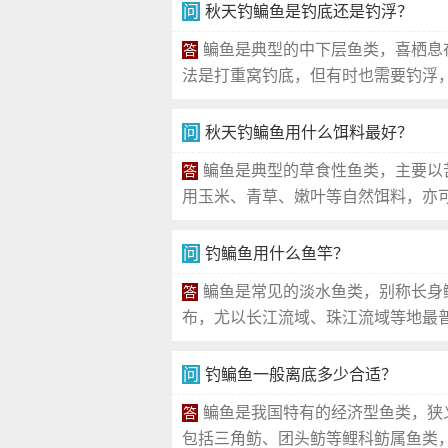
问
秋天钓鳊鱼是钓底还是钓浮？
鳊鱼是典型的中下层鱼类，喜栖息
答
法是打重窝钓底，但有时也需要钓浮，
问
秋天钓鳊鱼用什么饵料最好？
鳊鱼是典型的草食性鱼类，主要以
答
用玉米、青草、嫩叶等自然饵料，亦可
问
钓鳊鱼用什么鱼竿？
鳊鱼是常见的淡水鱼类，别称长身
答
布，尤以长江流域、珠江流域等地最普遍
问
钓鳊鱼一般离底多少合适？
鳊鱼是我国特有的经济型鱼类，狭
答
包括三角鲂、团头鲂等鲤科鲂属鱼类，