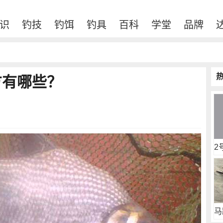
识
钓技
钓饵
钓具
百科
学堂
品牌
方有哪些？
2
马