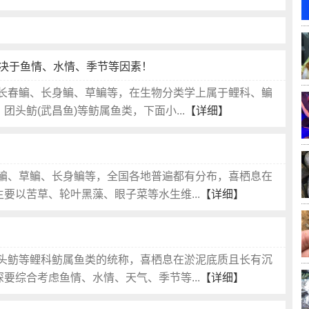
决于鱼情、水情、季节等因素！
长春鳊、长身鳊、草鳊等，在生物分类学上属于鲤科、鳊
头鲂(武昌鱼)等鲂属鱼类，下面小...
【详细】
鳊、草鳊、长身鳊等，全国各地普遍都有分布，喜栖息在
要以苦草、轮叶黑藻、眼子菜等水生维...
【详细】
头鲂等鲤科鲂属鱼类的统称，喜栖息在淤泥底质且长有沉
要综合考虑鱼情、水情、天气、季节等...
【详细】