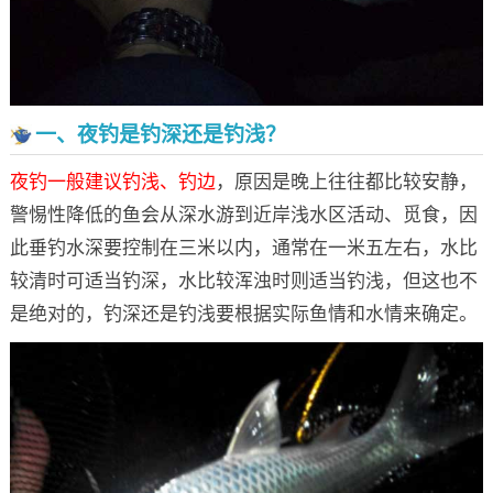
一、夜钓是钓深还是钓浅？
夜钓一般建议钓浅、钓边
，原因是晚上往往都比较安静，
警惕性降低的鱼会从深水游到近岸浅水区活动、觅食，因
此垂钓水深要控制在三米以内，通常在一米五左右，水比
较清时可适当钓深，水比较浑浊时则适当钓浅，但这也不
是绝对的，钓深还是钓浅要根据实际鱼情和水情来确定。