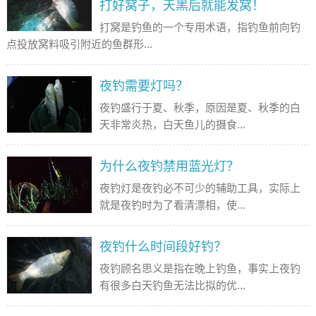
打好窝子，天黑后就能发窝！
打窝是钓鱼的一个专用术语，指钓鱼前向钓
点投放窝料吸引附近的鱼群形...
夜钓需要灯吗？
夜钓盛行于夏、秋季，原因是夏、秋季的白
天非常炎热，白天鱼儿的摄食...
为什么夜钓禁用蓝光灯？
夜钓灯是夜钓必不可少的辅助工具，实际上
就是夜钓时为了看清漂相，使...
夜钓什么时间段好钓？
夜钓顾名思义是指在晚上钓鱼，事实上夜钓
有很多白天钓鱼无法比拟的优...