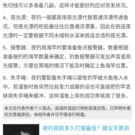
免切线可以多准备几副，这样才能更好的应对突发状况。
4、夜光漂：夜钓一般都是用夜光漂代替普通浮漂传递鱼
讯，但夜光漂的吃铅量往往比普通浮漂重，因此在挑选夜
光漂时一定要根据不同水域和水深来挑选合适的夜光漂。
5、报警器：夜钓用海竿时要准备鱼讯报警器，数量根据
准备施钓的海竿数量来确定，钓鱼报警器可发出声音或亮
光报警，方便在黑暗的情况下能及时确定上鱼海竿位置。
6、失手绳：夜钓要配备失手绳以避免钓竿被大鱼拖入水
中，若溜鱼时鱼突然往前发力逃窜的话也可直接把钓竿丢
掉用失手绳来缓冲，这样溜鱼上岸的成功率就高了很多。
本文仅代表作者个人观点，阅读时请自行辨别其真实性。已声明作者
的文章属原创，未经作者许可不得进行转载。
夜钓提前多久打窝最佳？建议天黑前