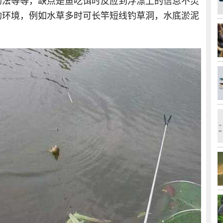
钓法等等，缺点是鱼吃饵时反应到浮漂上的信息不灵
钓环境，例如水草多时可长竿短线钓草洞，水底淤泥