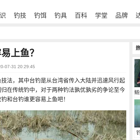
识
钓技
钓饵
钓具
百科
学堂
品牌
容易上鱼？
07-31 20:29:45
鱼技法，其中台钓是从台湾省传入大陆并迅速风行起
划归在传统钓中，对于两种钓法孰优孰劣的争论至今
鲢
统钓和台钓谁更容易上鱼吧！