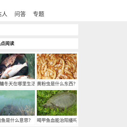
达人
问答
专题
热点阅读
鳙冬天在哪里生活？
黄粉虫是什么东西？
钓鱼是什么意思？
喝甲鱼血能治阳痿吗？