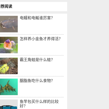
推荐阅读
电鳗和电鳐谁厉害？
怎样养小金鱼才养得活？
霸王角蛙是什么蛙？
胭脂鱼吃什么食物？
鱼竿包买什么样的比较
好？