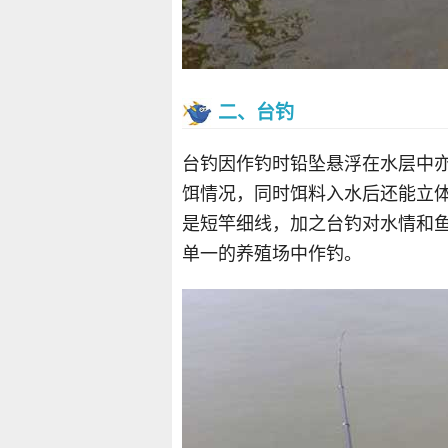
二、台钓
台钓因作钓时铅坠悬浮在水层中
饵情况，同时饵料入水后还能立
是短竿细线，加之台钓对水情和
单一的养殖场中作钓。