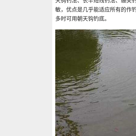
天钩钓法、长竿短线钓法、绷尖
敏，优点是几乎能适应所有的作
多时可用朝天钩钓底。