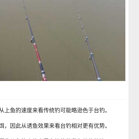
此从上鱼的速度来看传统钓可能略逊色于台钓。
品饵，因此从诱鱼效果来看台钓相对更有优势。