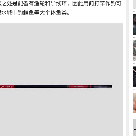
似之处是配备有渔轮和导线环，因此用前打竿作钓可
型水域中钓鲤鱼等大个体鱼类。