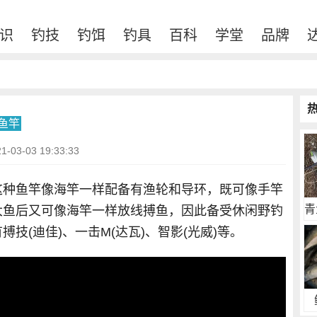
识
钓技
钓饵
钓具
百科
学堂
品牌
鱼竿
03-03 19:33:33
这种鱼竿像海竿一样配备有渔轮和导环，既可像手竿
青
大鱼后又可像海竿一样放线搏鱼，因此备受休闲野钓
技(迪佳)、一击M(达瓦)、智影(光威)等。