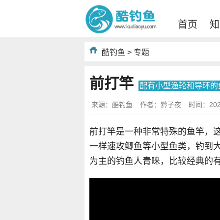
首页
知
酷钓鱼
>
专题
前打竿
配有小型渔轮和导环的
来源：酷钓鱼
作者：黔子夜
时间：2021-
前打竿是一种非常特殊的鱼竿，
一样速攻鲫鱼等小型鱼类，钓到
为主的钓鱼人青睐，比较经典的有搏