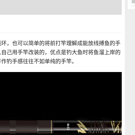
线环，也可以简单的将前打竿理解成能放线搏鱼的手
人自己用手竿改装的，优点是钓大鱼时将鱼溜上岸的
竿作钓手感往往不如单纯的手竿。