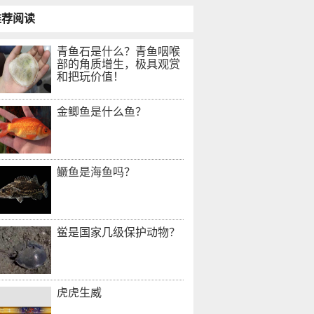
推荐阅读
青鱼石是什么？青鱼咽喉
部的角质增生，极具观赏
和把玩价值！
金鲫鱼是什么鱼？
鳜鱼是海鱼吗？
鲎是国家几级保护动物？
虎虎生威