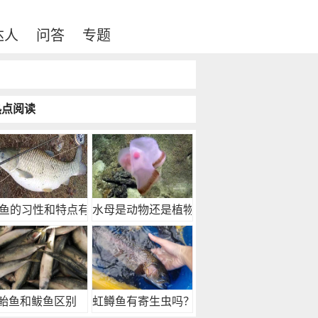
达人
问答
专题
热点阅读
鱼的习性和特点有哪
水母是动物还是植物？
鲐鱼和鲅鱼区别
虹鳟鱼有寄生虫吗？虹