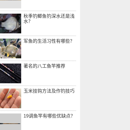
秋季钓鲫鱼钓深水还是浅
水？
军鱼的生活习性有哪些？
著名的八工鱼竿推荐
玉米挂钩方法及作钓技巧
19调鱼竿有哪些优缺点？