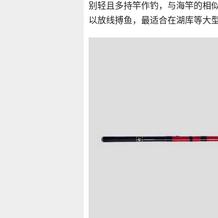
别轻且多持竿作钓，与海竿的相
以放线搏鱼，最适合在湖库等大