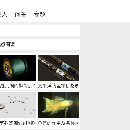
达人
问答
专题
热点阅读
e线几编的抛得远？
太平洋钓鱼竿价格表，
竿钓鲢鳙线组图解，
鱼鳍的作用及名称大全