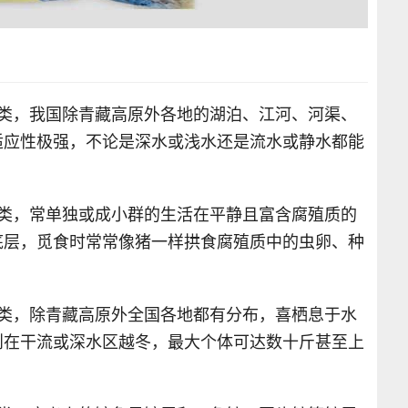
鱼类，我国除青藏高原外各地的湖泊、江河、河渠、
适应性极强，不论是深水或浅水还是流水或静水都能
鱼类，常单独或成小群的生活在平静且富含腐殖质的
底层，觅食时常常像猪一样拱食腐殖质中的虫卵、种
鱼类，除青藏高原外全国各地都有分布，喜栖息于水
则在干流或深水区越冬，最大个体可达数十斤甚至上