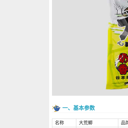
一、基本参数
名称
大荒鲫
品