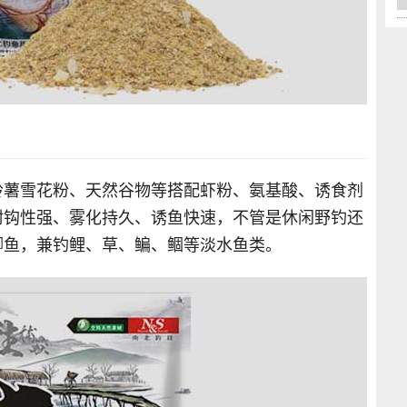
铃薯雪花粉、天然谷物等搭配虾粉、氨基酸、诱食剂
附钩性强、雾化持久、诱鱼快速，不管是休闲野钓还
鲫鱼，兼钓鲤、草、鳊、鲴等淡水鱼类。