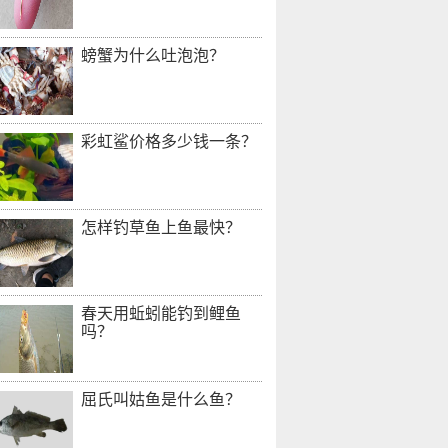
螃蟹为什么吐泡泡？
彩虹鲨价格多少钱一条？
怎样钓草鱼上鱼最快？
春天用蚯蚓能钓到鲤鱼
吗？
屈氏叫姑鱼是什么鱼？