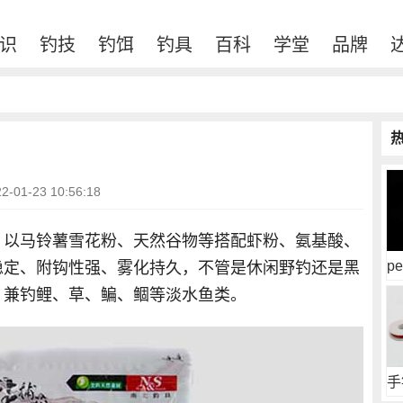
识
钓技
钓饵
钓具
百科
学堂
品牌
01-23 10:56:18
，以马铃薯雪花粉、天然谷物等搭配虾粉、氨基酸、
p
稳定、附钩性强、雾化持久，不管是休闲野钓还是黑
，兼钓鲤、草、鳊、鲴等淡水鱼类。
手