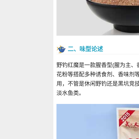
二、味型论述
野钓红魔是一款腥香型(腥为主、
花粉等搭配多种诱食剂、香味剂
用，不管是休闲野钓还是黑坑竞
淡水鱼类。