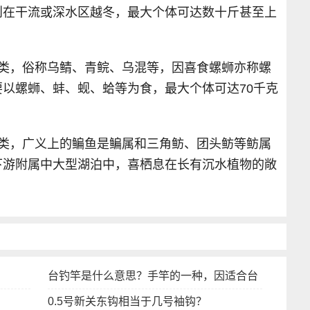
则在干流或深水区越冬，最大个体可达数十斤甚至上
鱼类，俗称乌鲭、青鲩、乌混等，因喜食螺蛳亦称螺
以螺蛳、蚌、蚬、蛤等为食，最大个体可达70千克
鱼类，广义上的鳊鱼是鳊属和三角鲂、团头鲂等鲂属
下游附属中大型湖泊中，喜栖息在长有沉水植物的敞
台钓竿是什么意思？手竿的一种，因适合台
0.5号新关东钩相当于几号袖钩？