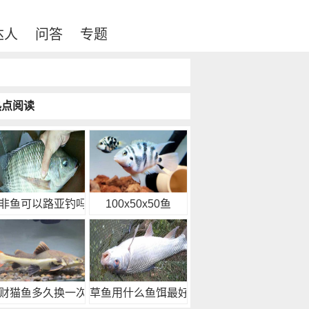
达人
问答
专题
热点阅读
非鱼可以路亚钓吗？
100x50x50鱼
财猫鱼多久换一次水
草鱼用什么鱼饵最好钓