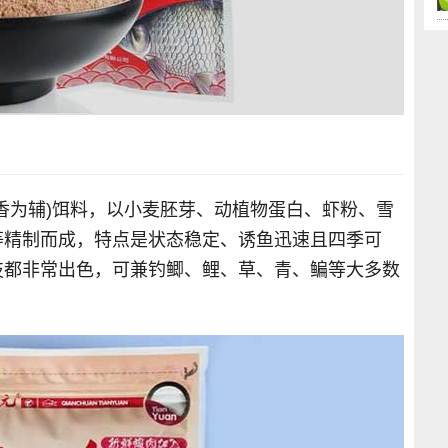
香为辅)饵料，以小麦胚芽、动植物蛋白、虾粉、雪
等精制而成，特点是状态稳定、诱鱼迅速且四季可
技都非常出色，可兼钓鲫、鲤、草、青、鳊等大多数