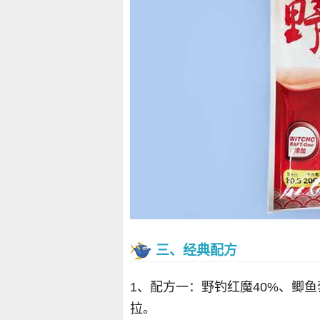
三、经典配方
1、配方一：野钓红魔40%、鲫鱼套
拉。