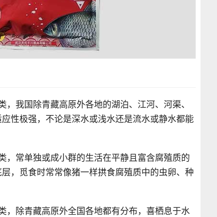
鱼类，我国除青藏高原外各地的湖泊、江河、河渠、
适应性极强，不论是深水或浅水还是流水或静水都能
鱼类，常单独或成小群的生活在平静且富含腐殖质的
底层，觅食时常常像猪一样拱食腐殖质中的虫卵、种
鱼类，除青藏高原外全国各地都有分布，喜栖息于水