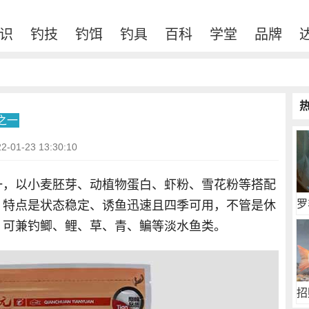
识
钓技
钓饵
钓具
百科
学堂
品牌
之一
01-23 13:30:10
一，以小麦胚芽、动植物蛋白、虾粉、雪花粉等搭配
罗
，特点是状态稳定、诱鱼迅速且四季可用，不管是休
，可兼钓鲫、鲤、草、青、鳊等淡水鱼类。
招