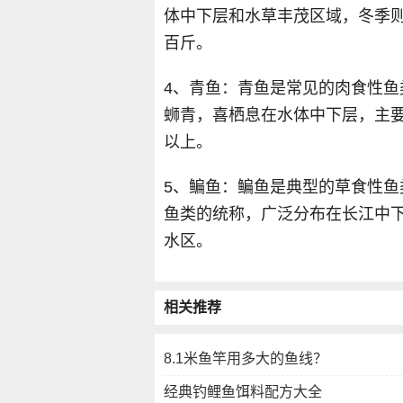
体中下层和水草丰茂区域，冬季
百斤。
4、青鱼：青鱼是常见的肉食性
蛳青，喜栖息在水体中下层，主要
以上。
5、鳊鱼：鳊鱼是典型的草食性
鱼类的统称，广泛分布在长江中
水区。
相关推荐
8.1米鱼竿用多大的鱼线？
经典钓鲤鱼饵料配方大全