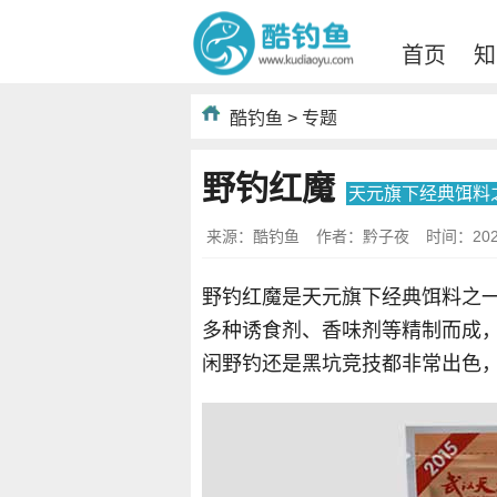
首页
知
酷钓鱼
>
专题
野钓红魔
天元旗下经典饵料
来源：酷钓鱼
作者：黔子夜
时间：2022-
野钓红魔是天元旗下经典饵料之
多种诱食剂、香味剂等精制而成
闲野钓还是黑坑竞技都非常出色