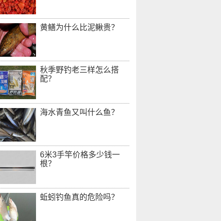
黄鳝为什么比泥鳅贵？
秋季野钓老三样怎么搭
配？
海水青鱼又叫什么鱼？
6米3手竿价格多少钱一
根？
蚯蚓钓鱼真的危险吗？