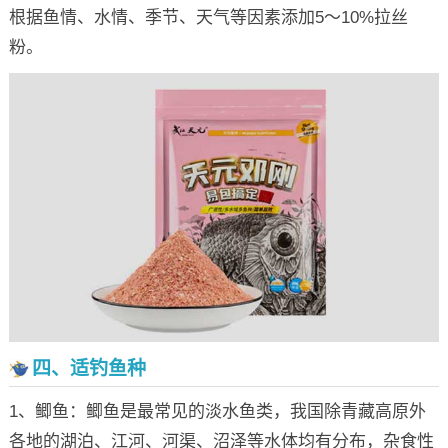
根据鱼情、水情、季节、天气等因素添加5～10%拉丝
粉。
四、适钓鱼种
1、鲫鱼：鲫鱼是最常见的淡水鱼类，我国除青藏高原外
各地的湖泊、江河、河渠、沼泽等水体均有分布，杂食性