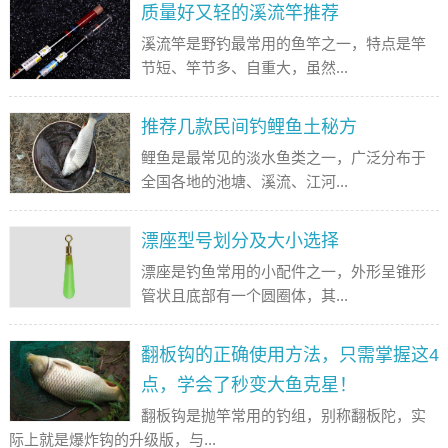
质量好又轻的溪流竿推荐
溪流竿是野钓最常用的鱼竿之一，特点是竿
节短、竿节多、自重大，虽然...
推荐几款民间钓鲤鱼土秘方
鲤鱼是最常见的淡水鱼类之一，广泛分布于
全国各地的池塘、溪流、江河...
漂座型号划分及大小选择
漂座是钓鱼常用的小配件之一，外形呈锥形
管状且底部有一个圆圈体，其...
翻板钩的正确使用方法，只需掌握这4
点，学会了秒变大鱼克星！
翻板钩是抛竿常用的钓组，别称翻板陀，实
际上就是爆炸钩的升级版，与...