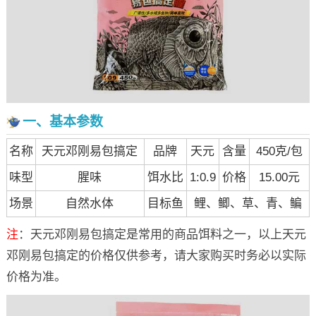
一、基本参数
名称
天元邓刚易包搞定
品牌
天元
含量
450克/包
味型
腥味
饵水比
1:0.9
价格
15.00元
场景
自然水体
目标鱼
鲤、鲫、草、青、鳊
注
：天元邓刚易包搞定是常用的商品饵料之一，以上天元
邓刚易包搞定的价格仅供参考，请大家购买时务必以实际
价格为准。