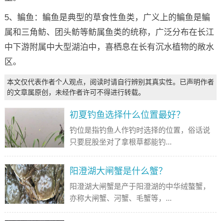
5、鳊鱼：鳊鱼是典型的草食性鱼类，广义上的鳊鱼是鳊
属和三角鲂、团头鲂等鲂属鱼类的统称，广泛分布在长江
中下游附属中大型湖泊中，喜栖息在长有沉水植物的敞水
区。
本文仅代表作者个人观点，阅读时请自行辨别其真实性。已声明作者
的文章属原创，未经作者许可不得进行转载。
初夏钓鱼选择什么位置最好？
钓位是指钓鱼人作钓时选择的位置，俗话说
只要屁股坐对了拿根草都能钓...
阳澄湖大闸蟹是什么蟹？
阳澄湖大闸蟹是产于阳澄湖的中华绒螯蟹，
亦称大闸蟹、河蟹、毛蟹等，...