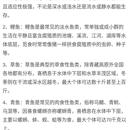
且适应性极强，不论是深水或浅水还是流水或静水都能生
存。
2、鲤鱼：鲤鱼是最常见的淡水鱼类，常单独或成小群的
生活在平静且富含腐殖质的池塘、溪流、江河、湖库等水
体底层，觅食时常常像猪一样拱食腐殖质中的虫卵、种子
等。
3、草鱼：草鱼是典型的草食性鱼类，除青藏高原外全国
各地都有分布，喜栖息于水体中下层和水草丰茂区域，冬
季则在干流或深水区越冬，最大个体可达数十斤甚至上百
斤。
4、青鱼：青鱼是常见的肉食性鱼类，俗称乌鲭、青鲩、
乌混等，因喜食螺蛳亦称螺蛳青，喜栖息在水体中下层，
主要以螺蛳、蚌、蚬、蛤等为食，最大个体可达70千克以
上。