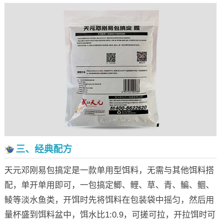
三、经典配方
天元邓刚易包搞定是一款单用型饵料，无需与其他饵料搭
配，单开单用即可，一包搞定鲫、鲤、草、青、鳊、鲴、
鲮等淡水鱼类，开饵时先将饵料在包装袋中摇匀，然后用
量杯盛到饵料盆中，饵水比1:0.9，可搓可拉，开拉饵时可