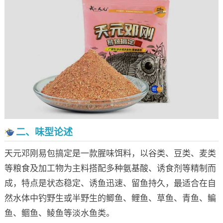
二、味型论述
天元邓刚易包搞定是一款腥味饵料，以谷类、豆类、麦类
等粮食及加工物为主料搭配多种氨基酸、诱食剂等精制而
成，特点是状态稳定、诱鱼迅速、留鱼持久，最适合在自
然水体中钓野生或半野生的鲫鱼、鲤鱼、草鱼、青鱼、鳊
鱼、鲴鱼、鲮鱼等淡水鱼类。