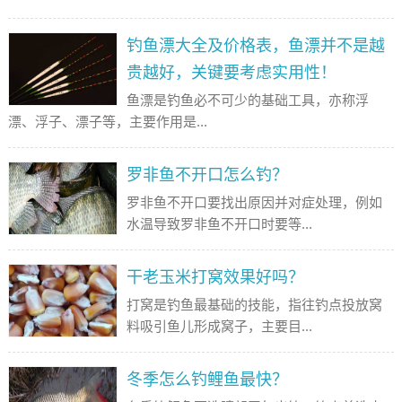
钓鱼漂大全及价格表，鱼漂并不是越
贵越好，关键要考虑实用性！
鱼漂是钓鱼必不可少的基础工具，亦称浮
漂、浮子、漂子等，主要作用是...
罗非鱼不开口怎么钓？
罗非鱼不开口要找出原因并对症处理，例如
水温导致罗非鱼不开口时要等...
干老玉米打窝效果好吗？
打窝是钓鱼最基础的技能，指往钓点投放窝
料吸引鱼儿形成窝子，主要目...
冬季怎么钓鲤鱼最快？