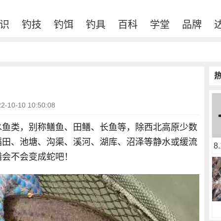
识
钓技
钓饵
钓具
百科
学堂
品牌
10-10 10:50:08
水鱼类，别称鳝鱼、田鳝、长鱼等，除西北高原少数
稻田、池塘、沟渠、溪河、湖库、沼泽等静水或缓流
8
鳝会不会变成蛇吧！