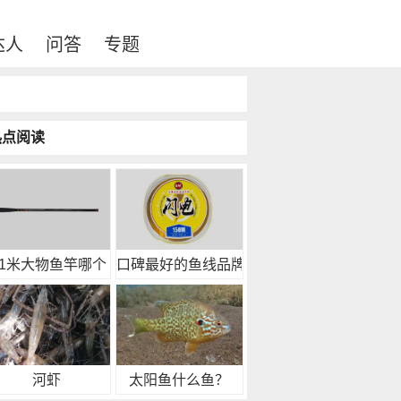
达人
问答
专题
热点阅读
.1米大物鱼竿哪个
口碑最好的鱼线品牌推
河虾
太阳鱼什么鱼？