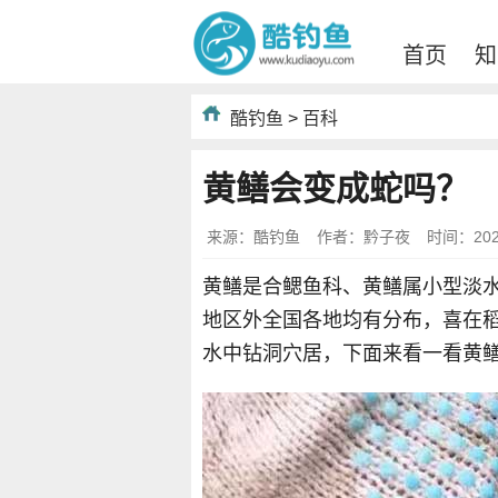
首页
知
酷钓鱼
>
百科
黄鳝会变成蛇吗？
来源：酷钓鱼
作者：黔子夜
时间：2022-
黄鳝是合鳃鱼科、黄鳝属小型淡
地区外全国各地均有分布，喜在
水中钻洞穴居，下面来看一看黄