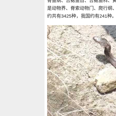
骨鱼纲、合鳃鱼目、合鳃鱼科、
是动物界、脊索动物门、爬行纲
约共有3425种，我国约有241种