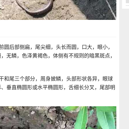
体前圆后部侧扁，尾尖细，头长而圆，口大，眼小，
膜，无鳞，色泽黄褐色，体侧有不规则的暗黑斑点，
躯干和尾三个部分，周身披鳞，头部形状各异，眼球
形、垂直椭圆形或水平椭圆形，舌细长分叉，尾部明