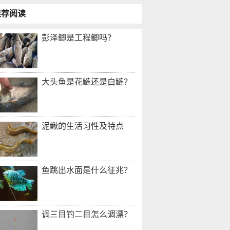
推荐阅读
彭泽鲫是工程鲫吗？
大头鱼是花鲢还是白鲢？
泥鳅的生活习性及特点
鱼跳出水面是什么征兆？
调三目钓二目怎么调漂？