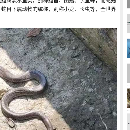
黄鳝属淡水鱼类，别称鳝鱼、田鳗、长鱼等，而蛇则
、蛇目下属动物的统称，别称小龙、长虫等，全世界
。