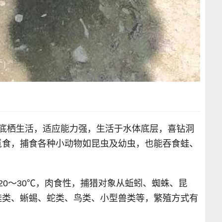
营底栖生活，适应能力强，生活于水体底层，喜钻洞
觅食，捕食各种小动物如昆虫及幼虫，也能吞食蛙、
20～30℃，肉食性，捕猎对象从蚯蚓、蜘蛛、昆
蛙类、蜥蜴、蛇类、鸟类、小型兽类等，繁殖方式有