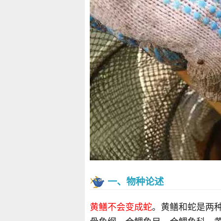
一、物种论述
黄鳝不会变成蛇
。黄鳝和蛇是两