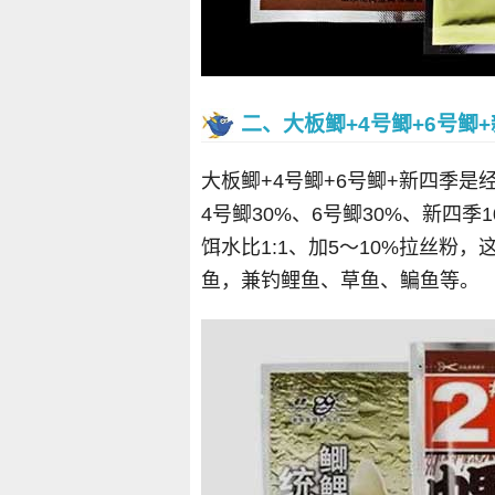
二、大板鲫+4号鲫+6号鲫
大板鲫+4号鲫+6号鲫+新四季是
4号鲫30%、6号鲫30%、新四季
饵水比1:1、加5～10%拉丝粉
鱼，兼钓鲤鱼、草鱼、鳊鱼等。