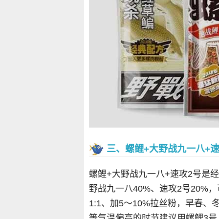
三、螺鲤+大野战九一八+速
螺鲤+大野战九一八+速攻2号是
野战九一八40%、速攻2号20%
1:1、加5～10%拉丝粉，早春
等气温偏高的时节建议用螺鲤3号