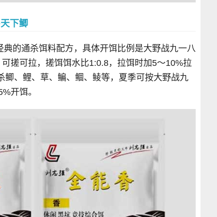
+天下鲫
经典的通杀饵料配方，具体开饵比例是大野战九一八
，可搓可拉，搓饵饵水比1:0.8，拉饵时加5～10%拉
统杀鲫、鲤、草、鳊、鲴、鲮等，夏季可按大野战九
5%开饵。