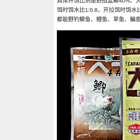
具体开饵比例是野战蓝鲫40%、大
饵时饵水比1:0.8，开拉饵时饵水
都能野钓鲫鱼、鲤鱼、草鱼、鳊