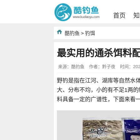
首页
知
酷钓鱼
>
钓饵
最实用的通杀饵料
来源：酷钓鱼
作者：黔子夜
时间：2022-
野钓是指在江河、湖库等自然水
大、分布不均，小的有不足1两
料具备一定的广谱性，下面来看