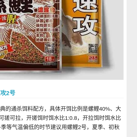
攻2号
经典的通杀饵料配方，具体开饵比例是螺鲤40%、大
，可搓可拉，开搓饵时饵水比1:0.8，开拉饵时饵水比
、冬季等气温偏低的时节建议用螺鲤2号，夏季、初秋
。