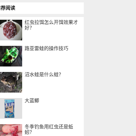
推荐阅读
红虫拉饵怎么开饵效果才
好？
路亚雷蛙的操作技巧
沼水蛙是什么蛙？
大蓝鲫
冬季钓鱼用红虫还是蚯
蚓？