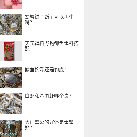
螃蟹钳子断了可以再生
吗？
天元饵料野钓鲫鱼饵料搭
配
鳙鱼钓浮还是钓底？
白虾和基围虾哪个贵？
大闸蟹公的好还是母蟹
好？