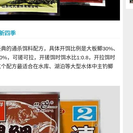
+新四季
经典的通杀饵料配方，具体开饵比例是大板鲫30%、
10%，可搓可拉，开搓饵时饵水比1:0.8，开拉饵时
，这个配方最适合在水库、湖泊等大型水体中主钓鲫