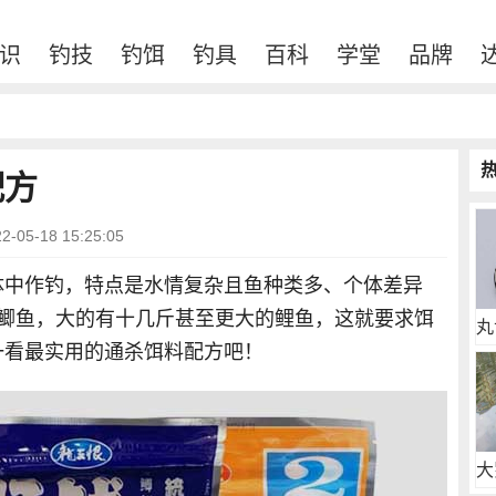
识
钓技
钓饵
钓具
百科
学堂
品牌
配方
05-18 15:25:05
体中作钓，特点是水情复杂且鱼种类多、个体差异
的鲫鱼，大的有十几斤甚至更大的鲤鱼，这就要求饵
丸
一看最实用的通杀饵料配方吧！
大