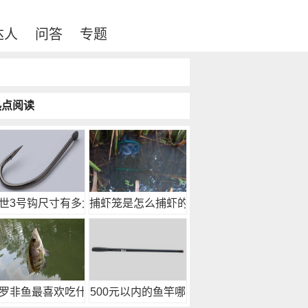
达人
问答
专题
热点阅读
世3号钩尺寸有多大
捕虾笼是怎么捕虾的？
罗非鱼最喜欢吃什么
500元以内的鱼竿哪