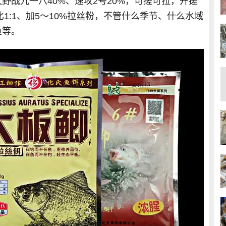
野战九一八40%、速攻2号20%，可搓可拉，开搓
比1:1、加5～10%拉丝粉，不管什么季节、什么水域
鱼等。