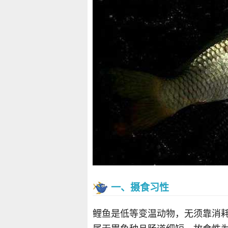
一、摄食习性
鲤鱼是低等变温动物，无须靠消