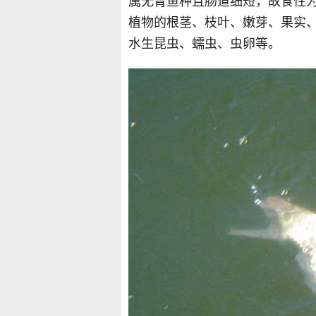
属无胃鱼种且肠道细短，故食性
植物的根茎、枝叶、嫩芽、果实
水生昆虫、蠕虫、虫卵等。