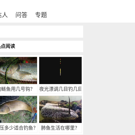
达人
问答
专题
热点阅读
钓鲢鱼用几号钩？
夜光漂调几目钓几目最
压多少适合钓鱼？
肺鱼生活在哪里？