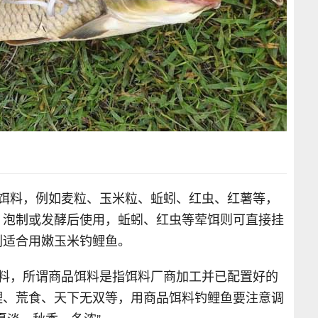
然饵料，例如麦粒、玉米粒、蚯蚓、红虫、红薯等，
、泡制或发酵后使用，蚯蚓、红虫等荤饵则可直接挂
别适合用嫩玉米钓鲤鱼。
饵料，所谓商品饵料是指饵料厂商加工并已配置好的
鲤、荒食、天下无双等，用商品饵料钓鲤鱼要注意调