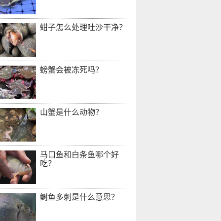
蚶子怎么处理吐沙干净？
螃蟹会被冻死吗？
山蟹是什么动物？
马口鱼和白条鱼哪个好
吃？
鲥鱼多刺是什么意思？