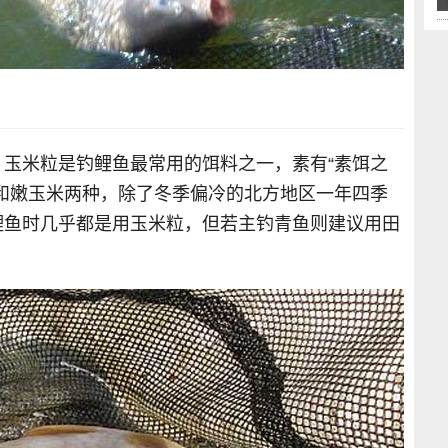
。玉米粒是钓鲤鱼最常用的饵料之一，素有“素饵之
和嫩玉米两种，除了冬季偏冷的北方地区一年四季
鲤鱼时几乎都是用玉米粒，但若主钓青鱼则建议用田