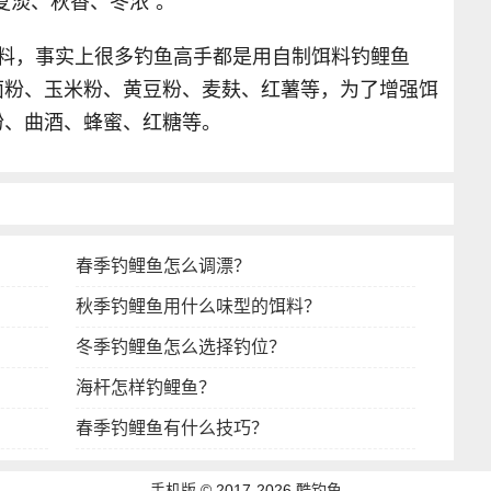
夏淡、秋香、冬浓”。
饵料，事实上很多钓鱼高手都是用自制饵料钓鲤鱼
面粉、玉米粉、黄豆粉、麦麸、红薯等，为了增强饵
粉、曲酒、蜂蜜、红糖等。
春季钓鲤鱼怎么调漂？
秋季钓鲤鱼用什么味型的饵料？
冬季钓鲤鱼怎么选择钓位？
海杆怎样钓鲤鱼？
春季钓鲤鱼有什么技巧？
手机版
©
2017-2026
酷钓鱼