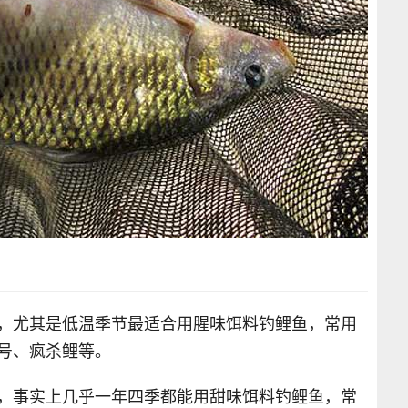
料，尤其是低温季节最适合用腥味饵料钓鲤鱼，常用
号、疯杀鲤等。
料，事实上几乎一年四季都能用甜味饵料钓鲤鱼，常