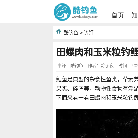
首页
知
酷钓鱼
>
钓饵
田螺肉和玉米粒钓
来源：酷钓鱼
作者：黔子夜
时间：2022-
鲤鱼是典型的杂食性鱼类，荤素
果实、碎屑等，动物性食物有浮
下面来看一看田螺肉和玉米粒钓