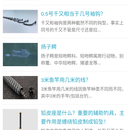
0.5号千又相当于几号袖钩？
千又和袖钩是两种截然不同的钩型，事实上
同号的千又不管是尺寸还是拉...
扬子鳄
扬子鳄是短吻鳄科、短吻鳄属爬行动物，别
称鼍、中华短吻鳄、猪婆龙等...
3米鱼竿用几米的线？
3米鱼竿用几米的线因鱼竿种类不同而不同，
其中3米的手竿(包括台钓...
铅皮座是什么？重要的辅助钓具，主
要作用是缠绕铅皮制成铅坠！