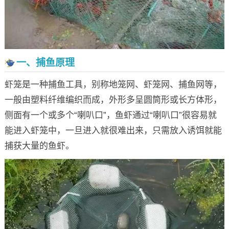
一、捕鱼原理
虾笼是一种捕鱼工具，别称地笼网、虾笼网、捕鱼网等，
一般由塑料纤维编织而成，外形多呈圆筒形或长方体形，
侧面有一个或多个“喇叭口”，鱼虾通过“喇叭口”很容易就
能进入虾笼中，一旦进入就很难出来，只需放入诱饵就能
捕获大量的鱼虾。