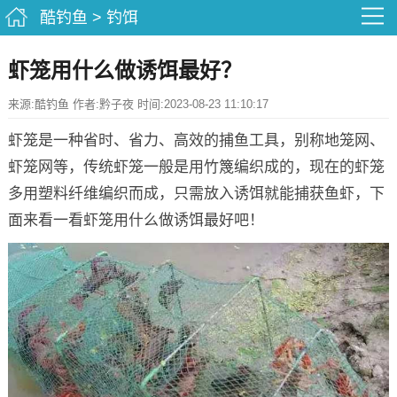
酷钓鱼
>
钓饵
虾笼用什么做诱饵最好？
来源:酷钓鱼 作者:黔子夜 时间:2023-08-23 11:10:17
虾笼是一种省时、省力、高效的捕鱼工具，别称地笼网、
虾笼网等，传统虾笼一般是用竹篾编织成的，现在的虾笼
多用塑料纤维编织而成，只需放入诱饵就能捕获鱼虾，下
面来看一看虾笼用什么做诱饵最好吧！