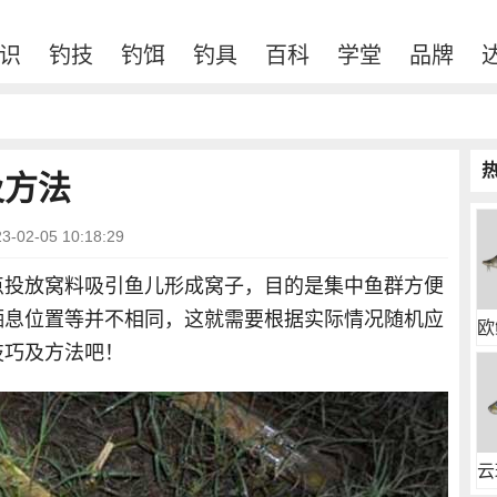
识
钓技
钓饵
钓具
百科
学堂
品牌
及方法
02-05 10:18:29
点投放窝料吸引鱼儿形成窝子，目的是集中鱼群方便
栖息位置等并不相同，这就需要根据实际情况随机应
欧
技巧及方法吧！
云