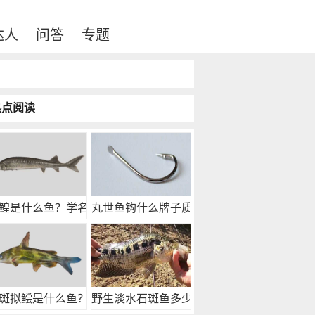
达人
问答
专题
热点阅读
鳇是什么鱼？学名欧
丸世鱼钩什么牌子质量
斑拟鲿是什么鱼？
野生淡水石斑鱼多少钱