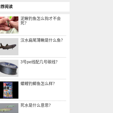
推荐阅读
泥鳅钓鱼怎么钩才不会
死？
汉水扁尾薄鳅是什么鱼？
3号pe线配几号碳线？
螺鲤钓鲫鱼怎么样？
死水是什么意思？