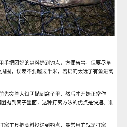
接用手把团好的窝料扔到钓点，方便省事，但要尽量
漂周围，误差不要超过半米，若扔的太远了有鱼进窝
钓前先搓些大饵团抛到窝子里，然后才开始正常作
饵团抛到窝子里面，这种打窝方法的优点是快速、准
用打窝工具把窝料投送到钓点，最常用的就是打窝