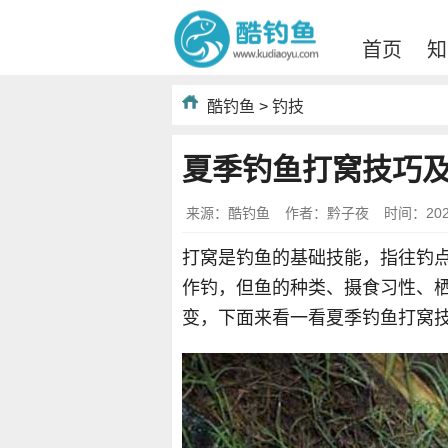
首页
知
酷钓鱼
>
钓技
夏季钓鱼打窝技巧
来源：酷钓鱼
作者：黔子夜
时间：2023-
打窝是钓鱼的基础技能，指往钓
作钓，但鱼的种类、摄食习性、
变，下面来看一看夏季钓鱼打窝