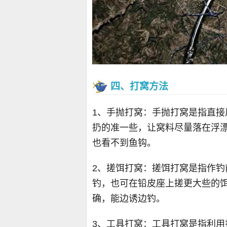
四、打窝方法
1、手抛打窝：手抛打窝是指直
扔的准一些，让窝料尽量落在浮
也看不到鱼钩。
2、搓饵打窝：搓饵打窝是指作
钓，也可在铅皮座上搓更大些的
确，能边诱边钓。
3、工具打窝：工具打窝是指利