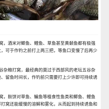
打窝，酒米对鲫鱼、鲤鱼、草鱼甚至黄颡鱼都有极强
大，可于作钓之前打上两三把，等鱼口变慢了后再少
五谷杂粮打窝，最经典的莫过于西部风的老坛五谷杂
快、留鱼时间长，作钓前只需要打上少许即可持续诱
打窝，麸饼对草鱼、鳊鱼等植食性鱼类和鲫鱼、鲤鱼
饼打窝还能缓慢的溶解和雾化，从而起到持续诱鱼和