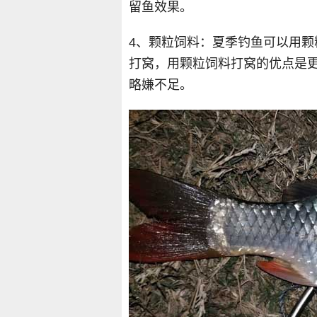
留鱼效果。
4、颗粒饲料：夏季钓鱼可以用
打窝，用颗粒饲料打窝的优点是
略嫌不足。