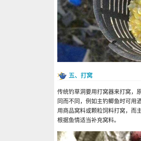
五、打窝
传统钓草洞要用打窝器来打窝，
同而不同，例如主钓鲫鱼时可用
用商品窝料或颗粒饲料打窝，而
根据鱼情适当补充窝料。