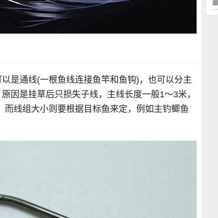
以是通线(一根鱼线连接鱼竿和鱼钩)，也可以分主
原因是挂草后只损失子线，主线长度一般1～3米，
敏)，而线组大小则要根据目标鱼来定，例如主钓鲫鱼