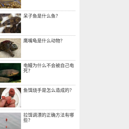
呆子鱼是什么鱼？
鹰嘴龟是什么动物？
电鳗为什么不会被自己电
死？
鱼饵烧手是怎么造成的？
拉饵调漂的正确方法有哪
些？