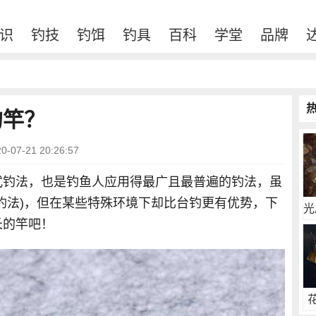
识
钓技
钓饵
钓具
百科
学堂
品牌
的竿？
07-21 20:26:57
式钓法，也是钓鱼人应用得最广且最普遍的钓法，虽
钓法)，但在某些特殊环境下却比台钓更有优势，下
光
长的竿吧！