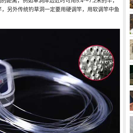
距离，例如草洞岸边近时可用5.4～7.2米的竿，
竿，另外传统钓草洞一定要用硬调竿，用软调竿中鱼