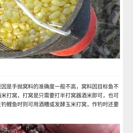
原因是手抛窝料的准确度一般不高，窝料因目标鱼不
酒米打窝，打窝是只需要打半打窝器酒米即可，也可
主钓鲤鱼时则可用酒糟或发酵玉米打窝，作钓时还要