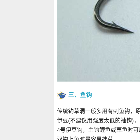
三、鱼钩
传统钓草洞一般多用有刺鱼钩，
伊豆(不建议用强度太低的袖钩)
4号伊豆钩，主钓鲤鱼或草鱼时可
双钩上鱼时最容易挂草。