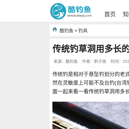
首页
知
酷钓鱼
>
钓具
传统钓草洞用多长
来源：酷钓鱼
作者：黔子夜
时间：2020-
传统钓是相对于悬坠钓划分的老
然在灵敏度上可能不及台钓(台湾
面一起来看一看传统钓草洞用多