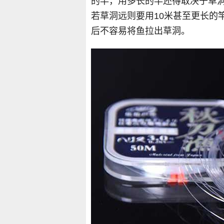
的竿，用多长的竿还得取决于草洞的
若草洞远则要用10米甚至更长的
后不容易将鱼拉出草洞。