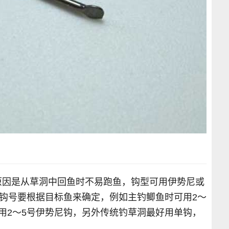
原因是从草洞中回鱼时不易跑鱼，钩型可用伊势尼或
，钩号要根据目标鱼来确定，例如主钓鲫鱼时可用2～
用2～5号伊势尼钩，另外传统钓草洞最好用单钩，