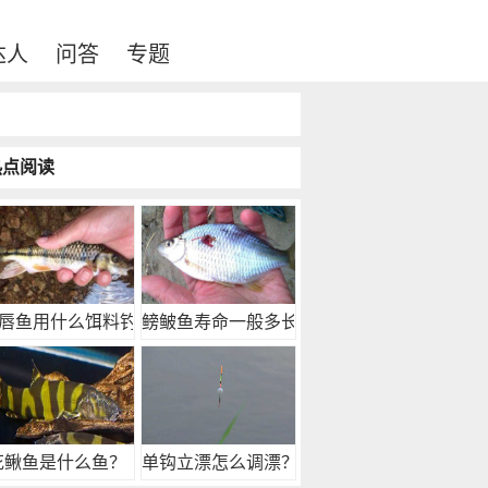
达人
问答
专题
热点阅读
唇鱼用什么饵料钓好
鳑鲏鱼寿命一般多长时
花鳅鱼是什么鱼？
单钩立漂怎么调漂？