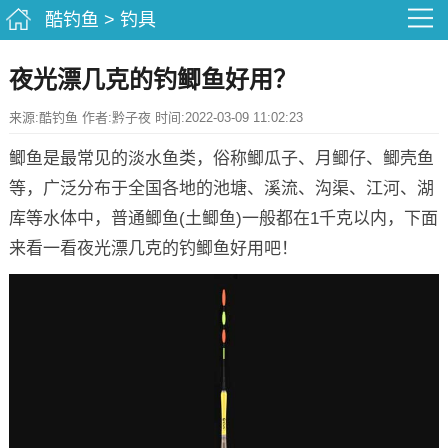
酷钓鱼
>
钓具
夜光漂几克的钓鲫鱼好用？
来源:酷钓鱼 作者:黔子夜 时间:2022-03-09 11:02:23
鲫鱼是最常见的淡水鱼类，俗称鲫瓜子、月鲫仔、鲫壳鱼
等，广泛分布于全国各地的池塘、溪流、沟渠、江河、湖
库等水体中，普通鲫鱼(土鲫鱼)一般都在1千克以内，下面
来看一看夜光漂几克的钓鲫鱼好用吧！