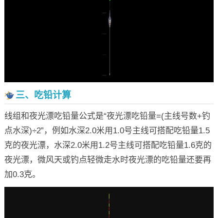
三、吃铅计算
线组和夜光漂吃铅量公式是“夜光漂吃铅量=(主线号数+钓
点水深)÷2”，例如水深2.0米用1.0号主线可搭配吃铅量1.5
克的夜光漂，水深2.0米用1.2号主线可搭配吃铅量1.6克的
夜光漂，微风天或钓点轻微走水时夜光漂的吃铅量还要再
加0.3克。