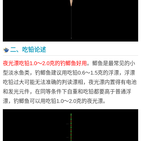
二、吃铅论述
夜光漂吃铅1.0～2.0克的钓鲫鱼好用
。鲫鱼是最常见的小
型淡水鱼类，钓鲫鱼建议用吃铅0.6～1.5克的浮漂，浮漂
吃铅过大可能无法准确的判读漂相，夜光漂内置得有电池
和发光元件，在同等条件下自重和吃铅都要高于普通浮
漂，钓鲫鱼可以用吃铅1.0～2.0克的夜光漂。