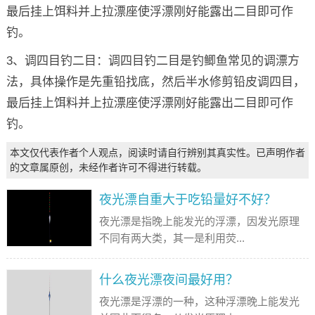
最后挂上饵料并上拉漂座使浮漂刚好能露出二目即可作
钓。
3、调四目钓二目：调四目钓二目是钓鲫鱼常见的调漂方
法，具体操作是先重铅找底，然后半水修剪铅皮调四目，
最后挂上饵料并上拉漂座使浮漂刚好能露出二目即可作
钓。
本文仅代表作者个人观点，阅读时请自行辨别其真实性。已声明作者
的文章属原创，未经作者许可不得进行转载。
夜光漂自重大于吃铅量好不好？
夜光漂是指晚上能发光的浮漂，因发光原理
不同有两大类，其一是利用荧...
什么夜光漂夜间最好用？
夜光漂是浮漂的一种，这种浮漂晚上能发光