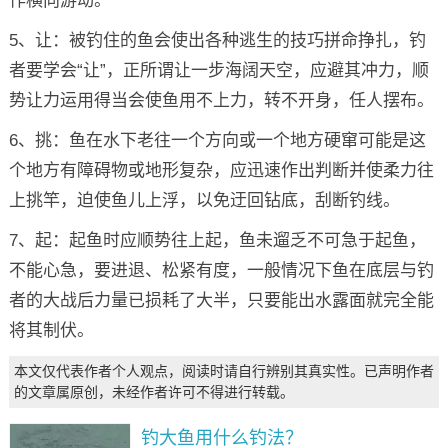
作横向游动。
5、让：被钓住的鱼会使出各种逃生的技巧拼命挣扎，钓
者要学会“让”，正所谓让一步海阔天空，应避其冲力，顺
势让力运用得当会使鱼用不上力，转不开身，任人摆布。
6、挑：鱼在水下老往一个方向或一个地方硬窜可能是这
个地方有障碍物或地形复杂，应迅速作出判断并使柔力往
上挑竿，迫使鱼儿上浮，以免迂回钻底，刮断钓线。
7、起：起鱼时应顺势往上起，鱼未遛乏不可急于起鱼，
不能心急，要进退、松紧有度，一般情况下鱼在底层与钓
者的大战后力量已损耗了大半，只要能出水露面就完全能
将其制伏。
本文仅代表作者个人观点，阅读时请自行辨别其真实性。已声明作者
的文章属原创，未经作者许可不得进行转载。
钓大鱼用什么钓法？