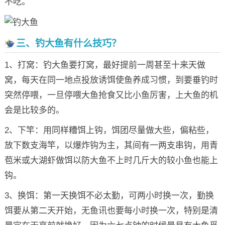
不吃。
三、钓大鱼有什么技巧？
1、打窝：钓大鱼要打窝，最好提前一周甚至十来天做
窝，每天在同一地点投放诱饵使鱼养成习惯，到要垂钓时
突然停喂，一旦停喂大鱼抢食又比小鱼厉害，上大鱼的机
会是比较多的。
2、下竿：用同样糟饵上钩，饵团尽量做大些，偏粘些，
放下数支海竿，以爆炸钩为主，其间有一两支串钩，用青
苞米或大湖虾做饵以防大鱼不上时几斤大的较小鱼也能上
钩。
3、换饵：第一天换饵不必太勤，可两小时换一次，勤换
饵要从第二天开始，无鱼讯也要每小时换一次，特别是清