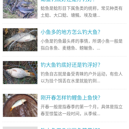
鲶鱼是鲶形目下属鱼类的统称，常见种类有
土鲶、大口鲶、塘鲺、埃及塘...
小鱼多的地方怎么钓大鱼？
小鱼是钓鱼最头疼的事情，所谓小鱼一般是
指白条鱼、麦穗鱼、鳑鲏鱼、...
钓大鱼钓底好还是钓浮好？
钓鱼自古就是备受青睐的户外运动，有些人
以为挂个饵丢在水里就能钓到...
刚开春怎样钓鲤鱼上鱼快？
开春一般是指春季的第一个月，具体是指立
春至惊蜇这一段时间，从季候...