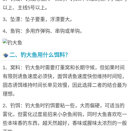
以上、主线5号以上。
3、坠漂：坠子要重，浮漂要大。
4、鱼钩：多用炸弹钩、串钩或单钩。
二、钓大鱼用什么饵料？
1、窝料：钓大鱼时需要打重窝和长期守候，但如果时间
有限则诱鱼速度必须快，面饵诱鱼速度快但维持时间短，
固态诱饵维持时间长单见效慢，因此选择二者的结合最为
理想。
2、钓饵：钓大鱼时钓饵要粘一些，大而偏硬，可适当的
雾化，但雾化过度易招来小杂鱼闹钩，同时大鱼喜欢吃一
些本味香的东西，越天然越好，香味或腥味太浓烈的一般