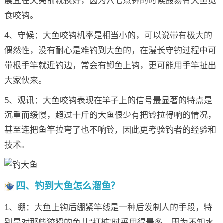
晨宜在天亮前就换好，因为六七点钟的时候最易有大鱼觅
食咬钩。
4、守候：大鱼咬钩机率是相当小的，可以说带有极大的
偶然性，没有耐心是难钓到大鱼的，在漫长守钓过程中可
带根手竿就近钓边，常会有鲫鱼上钩，更可能用手竿扯出
大家伙来。
5、观讯：大鱼咬钩表现在竿子上的信号最显著的特点是
沉重而缓慢，超过十斤的大鱼很少有把铃拉得响的情况，
甚至连把鱼竿拉弯了也不响铃，因此更考验钓者的经验和
技术。
四、钓到大鱼怎么溜鱼？
1、绷：大鱼上钩后绷紧竿线是一种后发制人的手段，特
别是对那些狡猾的鱼儿“打桩”时采用得最多，因为不知水