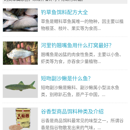
钓草鱼饵料配方大全
草鱼是鲤科草鱼属唯一的物种，因主要以植
物根茎、枝叶、果实等为食而...
河里钓翘嘴鱼用什么打窝最好？
翘嘴鱼是凶猛的肉食性鱼类，主要以小鱼、
虾类等为食，亦吞食少量植物...
短吻副沙鳅是什么鱼？
短吻副沙鳅是鳅科、副沙鳅属小型淡水鱼
类，别称趴石鱼，原产于中国，...
谷香型商品饵料种类及介绍
谷香是商品饵料最常见的味型之一，所谓谷
香是指谷物散发出来的气味，...