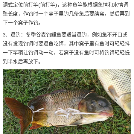
调式定位前打竿(前打竿)，这种鱼竿能根据鱼情和水情调
整长度，作钓时一个窝子里钓几条鱼后要续窝，然后再到
下一个窝子作钓。
3、逗钓：冬季谷麦钓鲤鱼要适当逗钓，例如鱼不开口或
没有发现钓饵时要逗鱼吃饵，其中窝子里有鱼时可轻轻抖
一下竿稍让钓饵动一动，若窝子没有鱼时可将钓饵轻轻提
到半水后再放下。