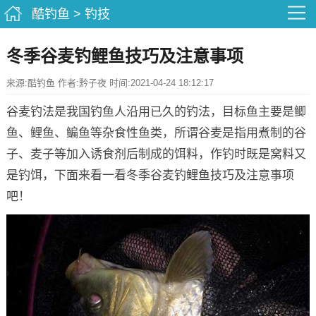
酷钓鱼
>
钓技
冬季谷麦钓鲤鱼技巧及注意事项
来源:酷钓鱼 作者:黔子夜 时间:2021-04-24 18:12:17
谷麦钓法是我国钓鱼人沿用已久的钓法，目标鱼主要是鲫
鱼、鲤鱼、鳊鱼等杂食性鱼类，所谓谷麦是指用煮制的谷
子、麦子等加入诱食剂后制成的饵料，作钓时既是窝料又
是钓饵，下面来看一看冬季谷麦钓鲤鱼技巧及注意事项
吧！