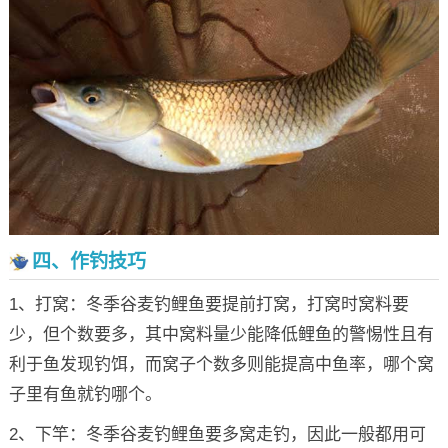
四、作钓技巧
1、打窝：冬季谷麦钓鲤鱼要提前打窝，打窝时窝料要
少，但个数要多，其中窝料量少能降低鲤鱼的警惕性且有
利于鱼发现钓饵，而窝子个数多则能提高中鱼率，哪个窝
子里有鱼就钓哪个。
2、下竿：冬季谷麦钓鲤鱼要多窝走钓，因此一般都用可