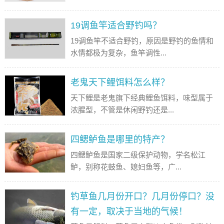
19调鱼竿适合野钓吗？
19调鱼竿不适合野钓，原因是野钓的鱼情和
水情都极为复杂，鱼竿调性...
老鬼天下鲤饵料怎么样？
天下鲤是老鬼旗下经典鲤鱼饵料，味型属于
浓腥型，不管是休闲野钓还是...
四鳃鲈鱼是哪里的特产？
四鳃鲈鱼是国家二级保护动物，学名松江
鲈，别称花鼓鱼、媳妇鱼等，广...
钓草鱼几月份开口？几月份停口？没
有一定，取决于当地的气候！