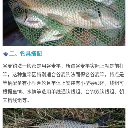
二、钓具搭配
谷麦钓法一般都是用谷麦竿，所谓谷麦竿实际上就是前打
竿，这种鱼竿因特别适合谷麦钓法而得名谷麦竿，特点是
竿柄配备有小型渔轮且竿体上安装有小型导线环，线组可
根据鱼情、水情等选用单线通钩线组、台钓双钩线组、朝
天钩线组等。