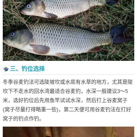
三、钓位选择
冬季谷麦钓法可选陡坡坎或水底有水草的地方，尤其是陡
坎下不走水的回水湾最适合谷麦钓，水深一般建议3～5
米，选好钓位后先用鱼竿试试水深，然后打上谷麦窝子
(窝子尽量打得略重一些)，第二天便可用谷麦钓法在打好
窝子的钓点作钓。