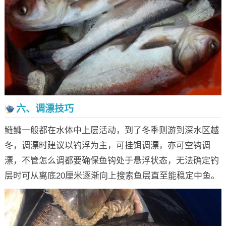
六、调漂技巧
鲢鳙一般都在水体中上层活动，到了冬季则游到深水区越
冬，调漂时建议以钓浮为主，可挂饵调漂，亦可空钩调
漂，不管怎么调都要确保鱼钩处于悬浮状态，无法确定钓
层时可从离底20厘米逐渐向上搜索鱼层直至能稳定中鱼。