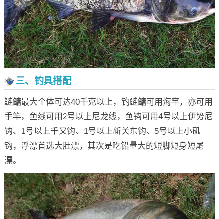
三、钓具搭配
鲢鳙最大个体可达40千克以上，钓鲢鳙可用海竿，亦可用
手竿，鱼线可用2号以上尼龙线，鱼钩可用4号以上伊势尼
钩、1号以上千又钩、1号以上新关东钩、5号以上小矶
钩，浮漂首选大肚漂，其次是吃铅量大的短脚短身短尾
漂。