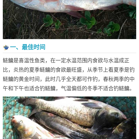
一、最佳时间
鲢鳙是喜温性鱼类，在一定水温范围内食欲与水温成正
比，炎热的夏季鲢鳙的食欲最旺盛，从季节上看夏季是钓
鲢鳙的黄金时间，此时几乎全天都可作钓，春秋两季的中
午和下午也适合钓鲢鳙，气温偏低的冬季不适合钓鲢鳙。