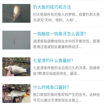
钓大鱼的技巧和方法
钓大鱼是所有钓鱼人的梦想，但要钓到大鱼
也讲究“天时、地利、人和”...
一钩触底一钩悬浮怎么调漂？
调漂是指调整线组在水中的平衡状态，原理
是通过增减铅坠重量和移动浮...
七星漂钓什么鱼最好？
七星漂是传统钓法沿用已久的浮漂，因通常
由7颗漂豆组成而得名，最适...
什么时候鱼口最好？
鱼口是指钓鱼时鱼咬钩产生的信号，这种信
号可以通过浮漂体现在水面上...