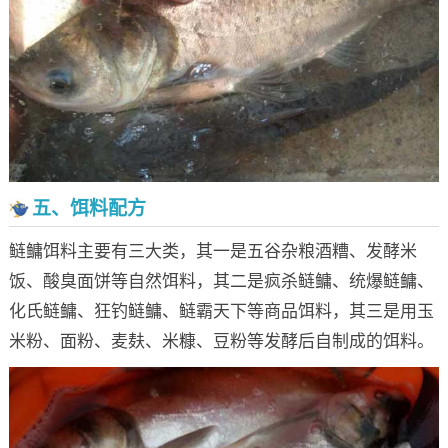
五、饵料配方
鲢鳙饵料主要有三大类，其一是五谷杂粮酒糟、发酵米
饭、酸臭面饼等自然饵料，其二是疯杀鲢鳙、统爆鲢鳙、
化氏鲢鳙、狂钓鲢鳙、鲢霸天下等商品饵料，其三是用玉
米粉、面粉、麦麸、米糠、豆粉等发酵后自制成的饵料。