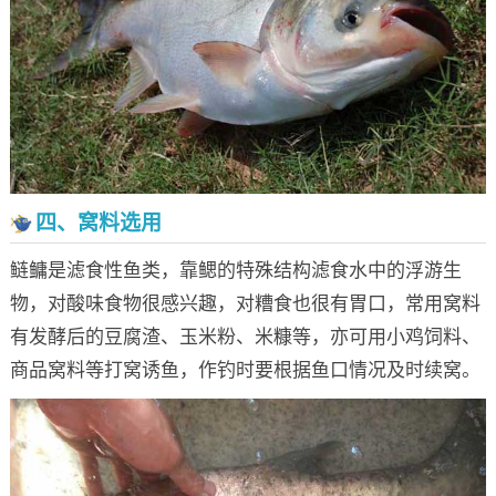
四、窝料选用
鲢鳙是滤食性鱼类，靠鳃的特殊结构滤食水中的浮游生
物，对酸味食物很感兴趣，对糟食也很有胃口，常用窝料
有发酵后的豆腐渣、玉米粉、米糠等，亦可用小鸡饲料、
商品窝料等打窝诱鱼，作钓时要根据鱼口情况及时续窝。