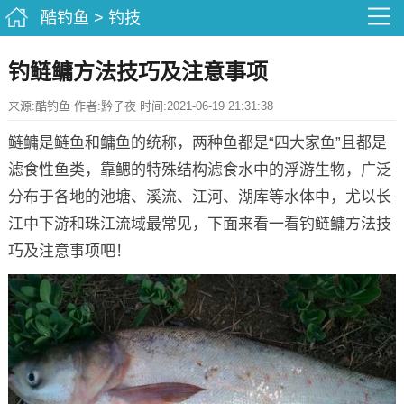
酷钓鱼
>
钓技
钓鲢鳙方法技巧及注意事项
来源:酷钓鱼 作者:黔子夜 时间:2021-06-19 21:31:38
鲢鳙是鲢鱼和鳙鱼的统称，两种鱼都是“四大家鱼”且都是
滤食性鱼类，靠鳃的特殊结构滤食水中的浮游生物，广泛
分布于各地的池塘、溪流、江河、湖库等水体中，尤以长
江中下游和珠江流域最常见，下面来看一看钓鲢鳙方法技
巧及注意事项吧！