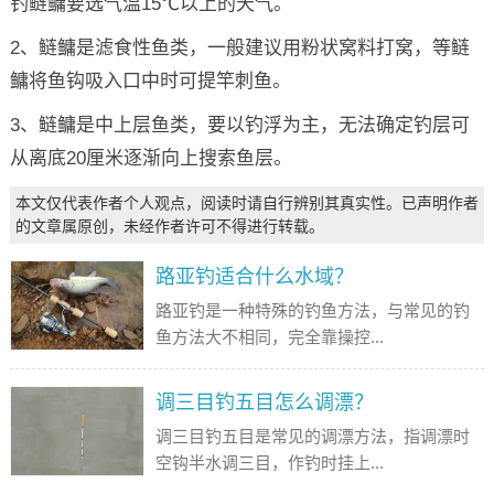
钓鲢鳙要选气温15℃以上的天气。
2、鲢鳙是滤食性鱼类，一般建议用粉状窝料打窝，等鲢
鳙将鱼钩吸入口中时可提竿刺鱼。
3、鲢鳙是中上层鱼类，要以钓浮为主，无法确定钓层可
从离底20厘米逐渐向上搜索鱼层。
本文仅代表作者个人观点，阅读时请自行辨别其真实性。已声明作者
的文章属原创，未经作者许可不得进行转载。
路亚钓适合什么水域？
路亚钓是一种特殊的钓鱼方法，与常见的钓
鱼方法大不相同，完全靠操控...
调三目钓五目怎么调漂？
调三目钓五目是常见的调漂方法，指调漂时
空钩半水调三目，作钓时挂上...