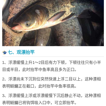
七、观漂抬竿
1、浮漂缓慢上升1～2目后有力下顿，下顿往往只有小半
目或半目，此时抬竿中鱼率高且多为正口。
2、浮漂尚未下沉到位突然快速上浮二目以上，这种漂相
表明鲢鳙正在截口，此时抬竿中鱼率很高。
3、浮漂缓慢上浮或浮漂缓慢下沉后静止不动，这种漂相
表明鲢鳙已将钩饵吸入口中，可立即抬竿。