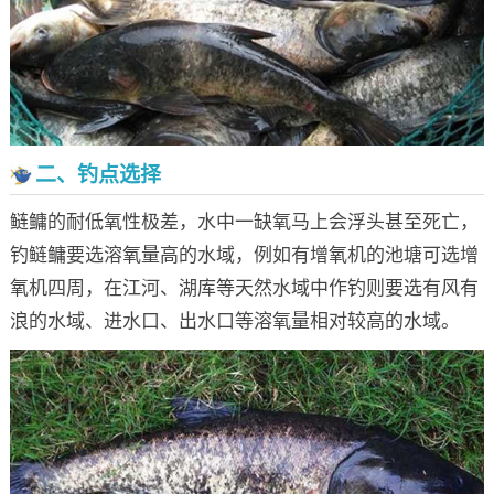
二、钓点选择
鲢鳙的耐低氧性极差，水中一缺氧马上会浮头甚至死亡，
钓鲢鳙要选溶氧量高的水域，例如有增氧机的池塘可选增
氧机四周，在江河、湖库等天然水域中作钓则要选有风有
浪的水域、进水口、出水口等溶氧量相对较高的水域。