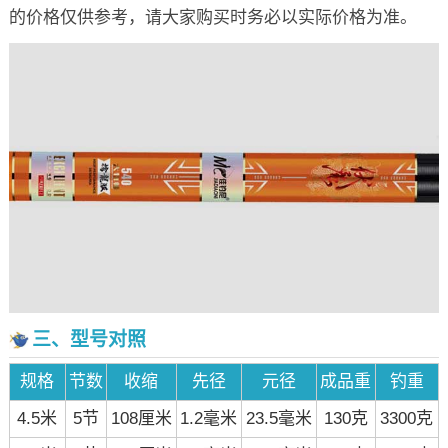
的价格仅供参考，请大家购买时务必以实际价格为准。
三、型号对照
规格
节数
收缩
先径
元径
成品重
钓重
4.5米
5节
108厘米
1.2毫米
23.5毫米
130克
3300克