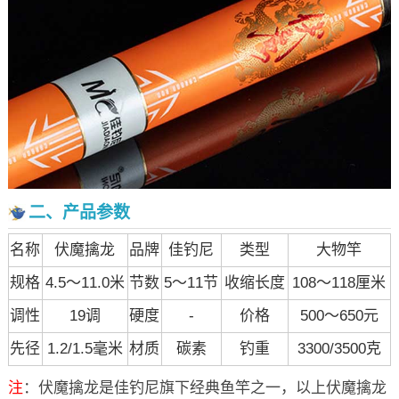
二、产品参数
名称
伏魔擒龙
品牌
佳钓尼
类型
大物竿
规格
4.5～11.0米
节数
5～11节
收缩长度
108～118厘米
调性
19调
硬度
-
价格
500～650元
先径
1.2/1.5毫米
材质
碳素
钓重
3300/3500克
注
：伏魔擒龙是佳钓尼旗下经典鱼竿之一，以上伏魔擒龙