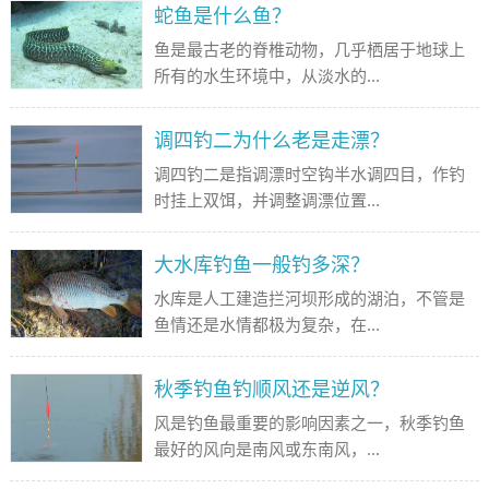
蛇鱼是什么鱼？
鱼是最古老的脊椎动物，几乎栖居于地球上
所有的水生环境中，从淡水的...
调四钓二为什么老是走漂？
调四钓二是指调漂时空钩半水调四目，作钓
时挂上双饵，并调整调漂位置...
大水库钓鱼一般钓多深？
水库是人工建造拦河坝形成的湖泊，不管是
鱼情还是水情都极为复杂，在...
秋季钓鱼钓顺风还是逆风？
风是钓鱼最重要的影响因素之一，秋季钓鱼
最好的风向是南风或东南风，...