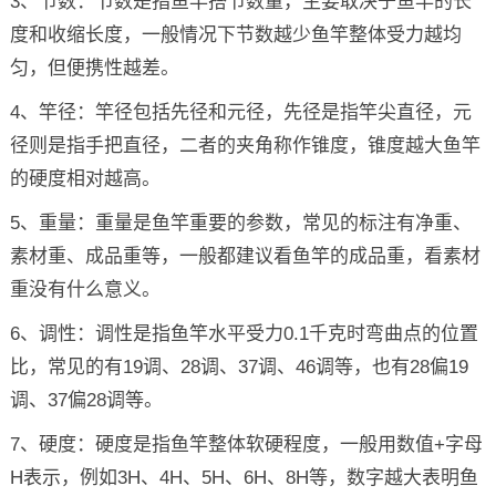
3、节数：节数是指鱼竿搭节数量，主要取决于鱼竿的长
度和收缩长度，一般情况下节数越少鱼竿整体受力越均
匀，但便携性越差。
4、竿径：竿径包括先径和元径，先径是指竿尖直径，元
径则是指手把直径，二者的夹角称作锥度，锥度越大鱼竿
的硬度相对越高。
5、重量：重量是鱼竿重要的参数，常见的标注有净重、
素材重、成品重等，一般都建议看鱼竿的成品重，看素材
重没有什么意义。
6、调性：调性是指鱼竿水平受力0.1千克时弯曲点的位置
比，常见的有19调、28调、37调、46调等，也有28偏19
调、37偏28调等。
7、硬度：硬度是指鱼竿整体软硬程度，一般用数值+字母
H表示，例如3H、4H、5H、6H、8H等，数字越大表明鱼