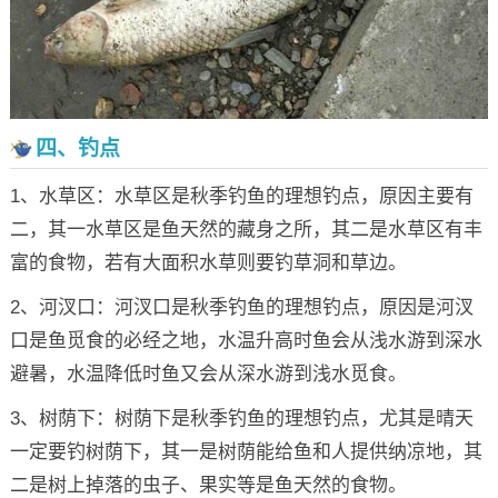
四、钓点
1、水草区：水草区是秋季钓鱼的理想钓点，原因主要有
二，其一水草区是鱼天然的藏身之所，其二是水草区有丰
富的食物，若有大面积水草则要钓草洞和草边。
2、河汊口：河汊口是秋季钓鱼的理想钓点，原因是河汊
口是鱼觅食的必经之地，水温升高时鱼会从浅水游到深水
避暑，水温降低时鱼又会从深水游到浅水觅食。
3、树荫下：树荫下是秋季钓鱼的理想钓点，尤其是晴天
一定要钓树荫下，其一是树荫能给鱼和人提供纳凉地，其
二是树上掉落的虫子、果实等是鱼天然的食物。