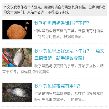
本文仅代表作者个人观点，阅读时请自行辨别其真实性。已声明作者
的文章属原创，未经作者许可不得进行转载。
秋季钓鱼用奶香饵料行不行？
饵料是钓鱼最基础的工具，泛指所有能诱鱼
上钩的可用物质，根据诱鱼原...
秋季钓鱼早上好还是下午好？一篇文
章搞清楚，新手建议收藏！
秋季是热与凉交替的季节，开始于立秋，结
束于立冬，季候特点是前期炎...
秋季钓鱼隔夜窝有用吗？
打窝是钓鱼的基础技能，指往钓点投放窝料
吸引鱼儿形成窝子，目的是集...