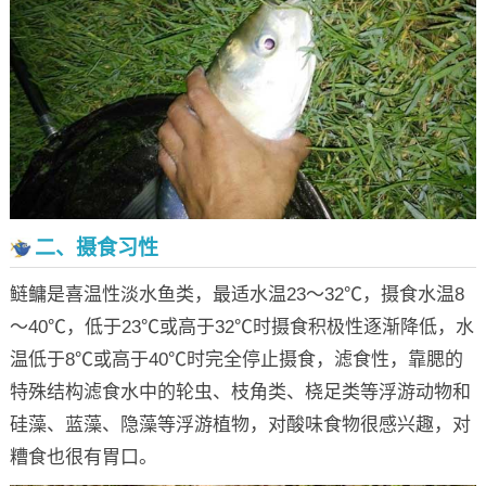
二、摄食习性
鲢鳙是喜温性淡水鱼类，最适水温23～32℃，摄食水温8
～40℃，低于23℃或高于32℃时摄食积极性逐渐降低，水
温低于8℃或高于40℃时完全停止摄食，滤食性，靠腮的
特殊结构滤食水中的轮虫、枝角类、桡足类等浮游动物和
硅藻、蓝藻、隐藻等浮游植物，对酸味食物很感兴趣，对
糟食也很有胃口。