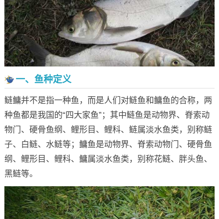
一、鱼种定义
鲢鳙并不是指一种鱼，而是人们对鲢鱼和鳙鱼的合称，两
种鱼都是我国的“四大家鱼”；其中鲢鱼是动物界、脊索动
物门、硬骨鱼纲、鲤形目、鲤科、鲢属淡水鱼类，别称鲢
子、白鲢、水鲢等；鳙鱼是动物界、脊索动物门、硬骨鱼
纲、鲤形目、鲤科、鳙属淡水鱼类，别称花鲢、胖头鱼、
黑鲢等。