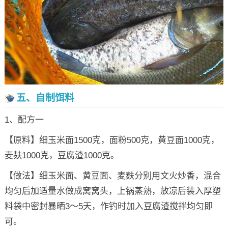
五、自制饵料
1、配方一
【原料】细玉米面1500克，面粉500克，黄豆面1000克，
麦麸1000克，豆腐渣1000克。
【做法】细玉米面、黄豆面、麦麸分别用文火炒香，混合
均匀后加适量水做成窝窝头，上锅蒸熟，放凉后装入厚塑
料袋中密封暴晒3～5天，作钓时加入豆腐渣搅拌均匀即
可。