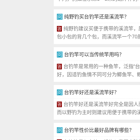
问
纯野钓买台钓竿还是溪流竿？
纯野钓建议买便于携带的溪流竿，
答
包小包的背几个包，而溪流竿一个70厘
问
台钓竿可以当传统竿用吗？
台钓竿是常用的一种鱼竿，泛指“
答
好，因适钓鱼情不同可分为鲫鱼竿、鲤
问
台钓竿好还是溪流竿好？
台钓竿好还是溪流竿好完全是因人
答
而以野钓为主时则建议用便于携带的溪
问
台钓竿性价比最好品牌有哪些？