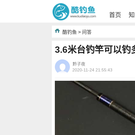
首页
知
酷钓鱼
>
问答
3.6米台钓竿可以钓
黔子夜
2020-11-24 21:55:43