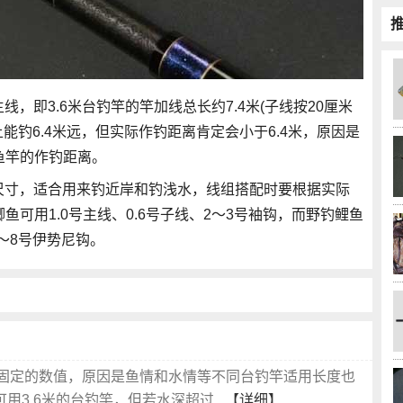
线，即3.6米台钓竿的竿加线总长约7.4米(子线按20厘米
能钓6.4米远，但实际作钓距离肯定会小于6.4米，原因是
鱼竿的作钓距离。
短尺寸，适合用来钓近岸和钓浅水，线组搭配时要根据实际
可用1.0号主线、0.6号子线、2～3号袖钩，而野钓鲤鱼
5～8号伊势尼钩。
固定的数值，原因是鱼情和水情等不同台钓竿适用长度也
3.6米的台钓竿，但若水深超过...
【详细】