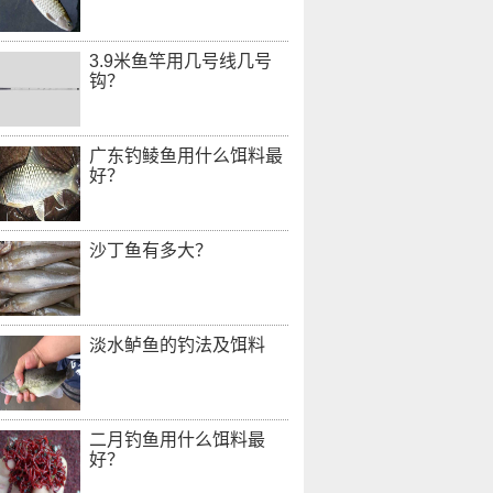
3.9米鱼竿用几号线几号
钩？
广东钓鲮鱼用什么饵料最
好？
沙丁鱼有多大？
淡水鲈鱼的钓法及饵料
二月钓鱼用什么饵料最
好？