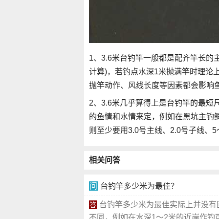
1、3.6米台钓竿一般都是配齐竿长的主
计算)，若钓点水深1米抛满竿时理论上
抛竿动作、风线长度等因素都会影响
2、3.6米几乎算得上是台钓竿的最
的鱼情和水情来定，例如在黑坑主钓鲫鱼
则至少要用3.0号主线、2.0号子线、
相关问答
问
台钓竿多少米为最佳？
台钓竿多少米为最佳实际上并没有
答
不同，例如在水深1～2米的近岸作钓可用