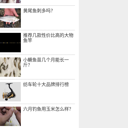
黄尾鱼刺多吗？
推荐几款性价比高的大物
鱼竿
小鳜鱼苗几个月能长一
斤？
纺车轮十大品牌排行榜
六月钓鱼用玉米怎么样？