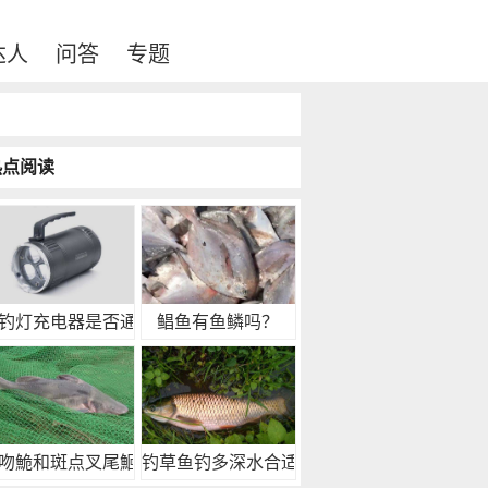
达人
问答
专题
热点阅读
钓灯充电器是否通用
鲳鱼有鱼鳞吗？
吻鮠和斑点叉尾鮰的
钓草鱼钓多深水合适？