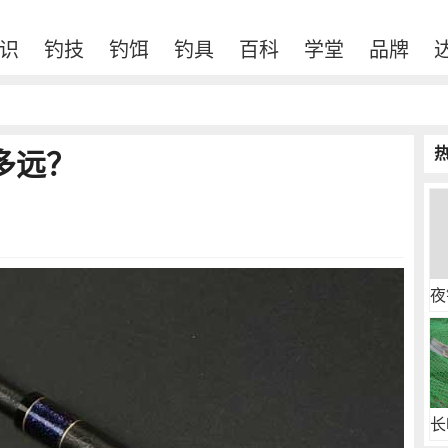
识
钓技
钓饵
钓具
百科
学堂
品牌
多远？
夜
长