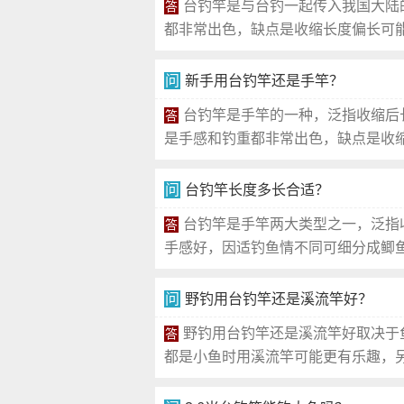
台钓竿是与台钓一起传入我国大陆
答
都非常出色，缺点是收缩长度偏长可能
问
新手用台钓竿还是手竿？
台钓竿是手竿的一种，泛指收缩后
答
是手感和钓重都非常出色，缺点是收缩
问
台钓竿长度多长合适？
台钓竿是手竿两大类型之一，泛指
答
手感好，因适钓鱼情不同可细分成鲫鱼
问
野钓用台钓竿还是溪流竿好？
野钓用台钓竿还是溪流竿好取决于
答
都是小鱼时用溪流竿可能更有乐趣，另