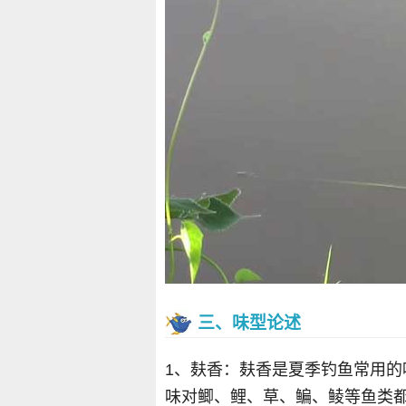
三、味型论述
1、麸香：麸香是夏季钓鱼常用
味对鲫、鲤、草、鳊、鲮等鱼类