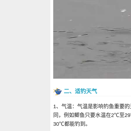
二、适钓天气
1、气温：气温是影响钓鱼重要
同，例如鲫鱼只要水温在2℃至2
30℃都能钓到。