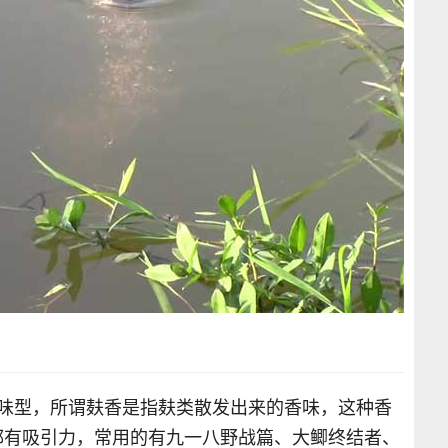
的味型，所谓麸香是指麸类散发出来的香味，这种香
都有吸引力，常用的有九一八野战篇、大鲫终结者、