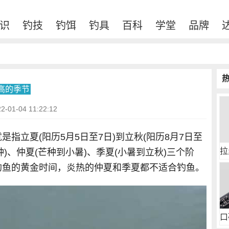
识
钓技
钓饵
钓具
百科
学堂
品牌
高的季节
01-04 11:22:12
指立夏(阳历5月5日至7日)到立秋(阳历8月7日至
拉
种)、仲夏(芒种到小暑)、季夏(小暑到立秋)三个阶
钓鱼的黄金时间，炎热的仲夏和季夏都不适合钓鱼。
口