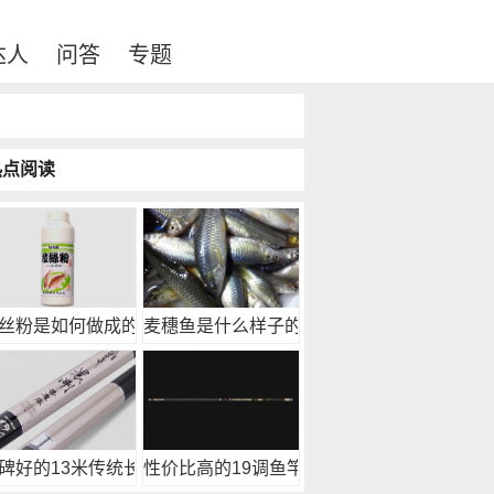
达人
问答
专题
热点阅读
丝粉是如何做成的？
麦穗鱼是什么样子的？
碑好的13米传统长
性价比高的19调鱼竿