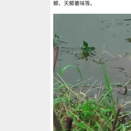
鲫、天鲫薯味等。