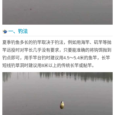
一、钓法
夏季钓鱼多长的钓竿取决于钓法，例如用海竿、矶竿等抛
竿远投时对竿长几乎没有要求，只要能准确的将钩饵抛到
钓点即可，用手竿台钓时建议用4.5～5.4米的鱼竿，长竿
短线钓草洞时建议用8米以上的传统长竿或鲇竿。