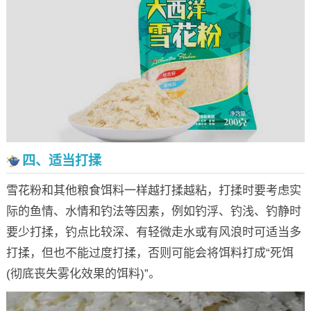
四、适当打揉
雪花粉和其他粮食饵料一样越打揉越粘，打揉时要考虑实
际的鱼情、水情和钓法等因素，例如钓浮、钓浅、钓静时
要少打揉，钓点比较深、有轻微走水或有风浪时可适当多
打揉，但也不能过度打揉，否则可能会将饵料打成“死饵
(彻底丧失雾化效果的饵料)”。