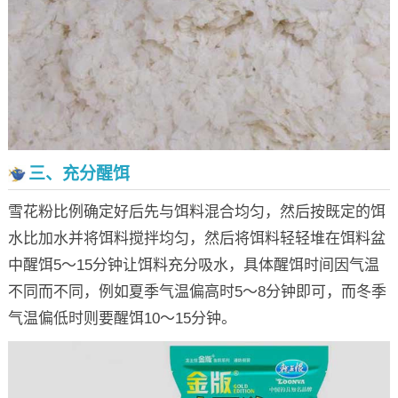
三、充分醒饵
雪花粉比例确定好后先与饵料混合均匀，然后按既定的饵
水比加水并将饵料搅拌均匀，然后将饵料轻轻堆在饵料盆
中醒饵5～15分钟让饵料充分吸水，具体醒饵时间因气温
不同而不同，例如夏季气温偏高时5～8分钟即可，而冬季
气温偏低时则要醒饵10～15分钟。