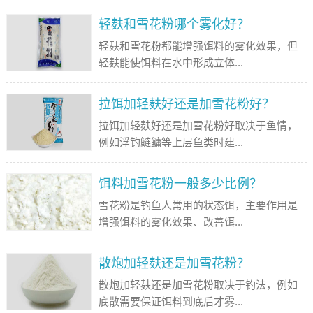
轻麸和雪花粉哪个雾化好？
轻麸和雪花粉都能增强饵料的雾化效果，但
轻麸能使饵料在水中形成立体...
拉饵加轻麸好还是加雪花粉好？
拉饵加轻麸好还是加雪花粉好取决于鱼情，
例如浮钓鲢鳙等上层鱼类时建...
饵料加雪花粉一般多少比例？
雪花粉是钓鱼人常用的状态饵，主要作用是
增强饵料的雾化效果、改善饵...
散炮加轻麸还是加雪花粉？
散炮加轻麸还是加雪花粉取决于钓法，例如
底散需要保证饵料到底后才雾...