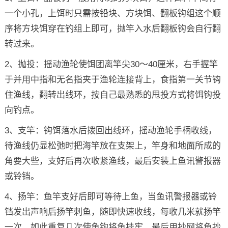
一个小孔，上饵时只需按铅块、方块饵、翻板钩组这个顺
序将方块饵穿在钓组上即可，抛竿入水后翻板钩会自行翻
转过来。
2、抛投：摇动渔轮使饵团离竿尖30～40厘米，右手握竿
于并用中指和无名指夹于渔轮连接背上，食指第一关节钩
住渔线，翻转出线环，按自己最熟悉的甩投方式将饵钩投
向钓点。
3、支竿：钩饵落水后拨回出线环，摇动渔轮手柄收线，
待渔线仍显松弛时把海竿放在支架上，竿身和地面所成的
角要大些，支好后再次收紧渔线，最后安装上鱼讯警报器
或铃铛。
4、扬竿：鱼竿支好后即可等待上鱼，当鱼讯警报器或铃
铛发出声响后扬竿刺鱼，随即快速收线，每收几米就扬竿
一次，如此重复几次使鱼钩将鱼挂牢，最后用抄网将鱼抄