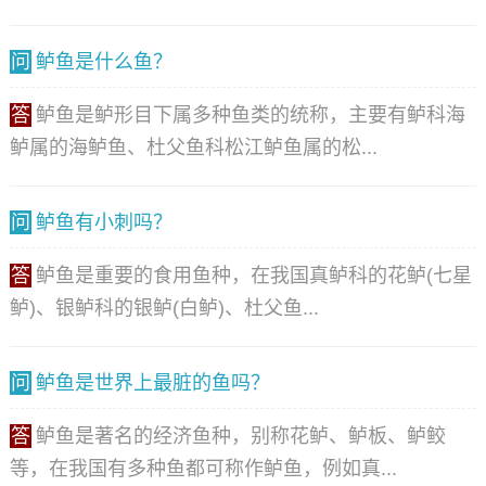
问
鲈鱼是什么鱼？
答
鲈鱼是鲈形目下属多种鱼类的统称，主要有鲈科海
鲈属的海鲈鱼、杜父鱼科松江鲈鱼属的松...
问
鲈鱼有小刺吗？
答
鲈鱼是重要的食用鱼种，在我国真鲈科的花鲈(七星
鲈)、银鲈科的银鲈(白鲈)、杜父鱼...
问
鲈鱼是世界上最脏的鱼吗？
答
鲈鱼是著名的经济鱼种，别称花鲈、鲈板、鲈鲛
等，在我国有多种鱼都可称作鲈鱼，例如真...