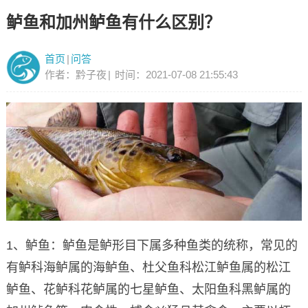
鲈鱼和加州鲈鱼有什么区别？
首页
|
问答
作者：黔子夜
|
时间：2021-07-08 21:55:43
1、鲈鱼：鲈鱼是鲈形目下属多种鱼类的统称，常见的
有鲈科海鲈属的海鲈鱼、杜父鱼科松江鲈鱼属的松江
鲈鱼、花鲈科花鲈属的七星鲈鱼、太阳鱼科黑鲈属的