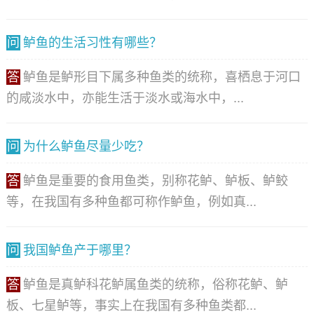
问
鲈鱼的生活习性有哪些？
答
鲈鱼是鲈形目下属多种鱼类的统称，喜栖息于河口
的咸淡水中，亦能生活于淡水或海水中，...
问
为什么鲈鱼尽量少吃？
答
鲈鱼是重要的食用鱼类，别称花鲈、鲈板、鲈鲛
等，在我国有多种鱼都可称作鲈鱼，例如真...
问
我国鲈鱼产于哪里？
答
鲈鱼是真鲈科花鲈属鱼类的统称，俗称花鲈、鲈
板、七星鲈等，事实上在我国有多种鱼类都...